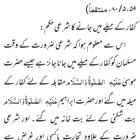
ملتقطاً
)
،
۵ / ۸۰
،
۵۹
کفار کے میلے میں جانے کا شرعی حکم:
اس سے معلوم ہوا کہ شرعی ضرورت کے وقت
مسلمان کو کفا رکے میلے میں جانا جائز ہے جیسے حضرت
عَلَیْہِ
الصَّلٰوۃُ وَالسَّلَام
موسیٰ
مقابلہ کے لئے کفار کے
عَلَیْہِ
الصَّلٰوۃُ وَالسَّلَام
میلہ میں گئے اور حضرت ابراہیم
بت شکنی کے لئے بت خانہ میں گئے۔ اور شرعی
ضرورت کے علاوہ تجارت یاکسی اور غرض سے