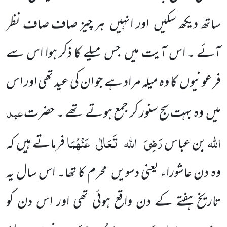
ساتھ دیکھ سکیں اور انہیں ہر چیز صاف صاف نظر
آئے ۔ اس آیت میں جس میلے کا ذکر ہوا اس سے
فرعونیوں کا وہ میلہ مراد ہے جو ان کی عید تھی اور اس
عبد
میں وہ بہت سج سنور کر جمع ہوتے تھے ۔ حضرت
اللہ
رَضِیَ
اللہ
تَعَالٰی
عَنْہُمَا
بن عباس
فرماتے ہیں کہ
وہ دن عاشوراء یعنی دسویں محرم کا تھا۔ اس سال یہ
تاریخ ہفتے کے دن واقع ہوئی تھی اور اس دن کو