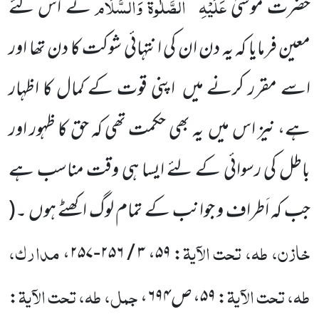
عَلَیْہِ
الصَّلٰوۃُ وَالسَّلَام
حضرت موسیٰ
نے اس لئے
معین فرمایا کہ یہ دن ان کی انتہائی شوکت کا دن تھا اور
اسے مقرر کرنے میں اپنی قوت کے کمال کا اظہار
ہے، نیز اس میں یہ بھی حکمت تھی کہ حق کا ظہور اور
باطل کی رسوائی کے لئے ایسا ہی وقت مناسب ہے
جب کہ اَطراف و جوانب کے تمام لوگ اکھٹے ہوں ۔
(
خازن، طہ، تحت الآیۃ
مدارک،
،
۳ / ۲۵۶-۲۵۷
،
۵۹
:
طہ، تحت الآیۃ
جمل، طہ، تحت الآیۃ
:
۵۹
، ص
۶۹۴
،
: