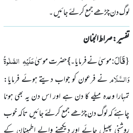
لوگ دن چڑھے جمع کرلئے جائیں ۔
تفسیر : ‎صراط الجنان
قَالَ
{
:
عَلَیْہِ
الصَّلٰوۃُ
موسیٰ نے فرمایا۔} حضرت موسیٰ
وَالسَّلَام
نے فرعون کو جواب دیتے ہوئے فرمایا:
تمہارا وعدہ میلے کا دن ہے اور اس دن یہ بھی ہونا
چاہئے کہ لوگ دن چڑھے جمع کرلئے جائیں تاکہ خوب
روشنی پھیل جائے اور دیکھنے والے اطمینان کے