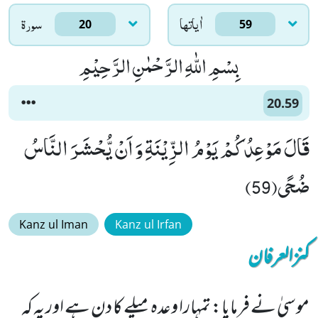
اٰياتها
سورۃ
20
59
بِسْمِ اللّٰهِ الرَّحْمٰنِ الرَّحِیْمِ
20.59
قَالَ مَوْعِدُكُمْ یَوْمُ الزِّیْنَةِ وَ اَنْ یُّحْشَرَ النَّاسُ
ضُحًى(59)
Kanz ul Iman
Kanz ul Irfan
کنزالعرفان
موسیٰ نے فرمایا: تمہارا وعدہ میلے کا دن ہے اور یہ کہ