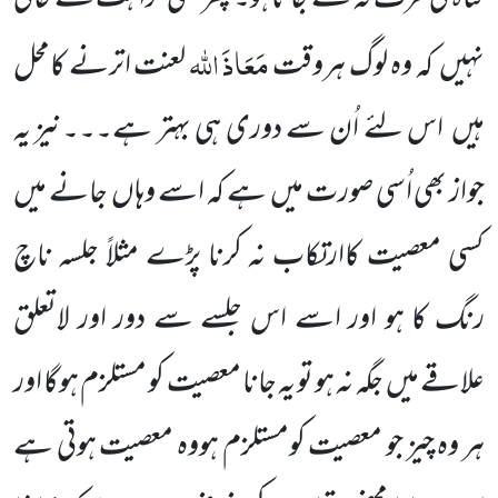
مَعَاذَ اللہ
نہیں کہ وہ لوگ ہروقت
لعنت اترنے کامحل
ہیں اس لئے اُن سے دوری ہی بہتر ہے۔۔۔نیز یہ
جواز بھی اُسی صورت میں ہے کہ اسے وہاں جانے میں
کسی معصیت کاارتکاب نہ کرنا پڑے مثلاً جلسہ ناچ
رنگ کا ہو اور اسے اس جلسے سے دور اور لاتعلق
علاقے میں جگہ نہ ہو تو یہ جانا معصیت کو مستلزم ہوگا اور
ہر وہ چیز جو معصیت کومستلزم ہووہ معصیت ہوتی ہے