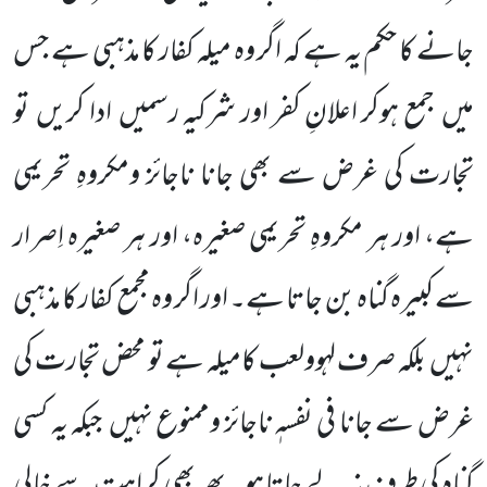
جانے کا حکم یہ ہے کہ اگر وہ میلہ کفار کا مذہبی ہے جس
میں جمع ہوکر اعلانِ کفر اور شرکیہ رسمیں ادا کریں تو
تجارت کی غرض سے بھی جانا ناجائز ومکروہِ تحریمی
ہے، اور ہر مکروہِ تحریمی صغیرہ، اور ہر صغیرہ اِصرار
سے کبیرہ گناہ بن جاتا ہے۔ اور اگر وہ مجمع کفار کا مذہبی
نہیں بلکہ صرف لہوولعب کامیلہ ہے تو محض تجارت کی
غرض سے جانا فی نفسہٖ ناجائز وممنوع نہیں جبکہ یہ کسی
گناہ کی طرف نہ لے جاتا ہو۔ پھر بھی کراہت سے خالی