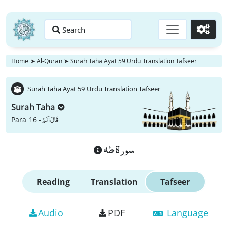
Search
Go
Home
➤
Al-Quran
➤
Surah Taha Ayat 59 Urdu Translation Tafseer
Surah Taha Ayat 59 Urdu Translation Tafseer
Surah Taha
قَالَ اَلَمْ
Para 16 -
سورة طه
Reading
Translation
Tafseer
Audio
PDF
Language