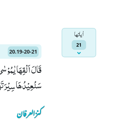
اٰياتها
21
20.19-20-21
سَنُعِیْدُهَا سِیْرَتَهَا 
کنزالعرفان