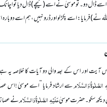
اسے ڈال دو۔ تو موسیٰ نے اسے (نیچے) ڈال دیا تو اچانک
 اللہ نے) فرمایا: اسے پکڑ لو اور ڈرو نہیں ، ہم اسے دوبارہ
 آیت اور اس کے بعد والی دو آیات کا خلاصہ یہ ہے
ہِ
الصَّلٰوۃُ
وَالسَّلَام
سے ارشاد فرمایا ’’اے موسیٰ !اس عصا ک
عَلَیْہِ
الصَّلٰوۃُ وَالسَّلَام
ن دیکھ سکو۔ حضرت موسیٰ
نے عصا زمی