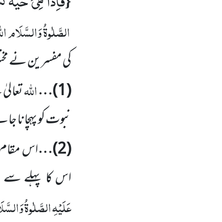
فَاِذَا هِیَ حَیَّةٌ ت
{
الصَّلٰوۃُ وَالسَّلَام
ال
کی مفسرین نے مخت
اللہ
(
1
)…
تعالیٰ
نبوت کو پہچانا جا
(
2
)…
اس مقام پ
اس کا پہلے سے م
عَلَیْہِ
الصَّلٰوۃُ وَالسَّل