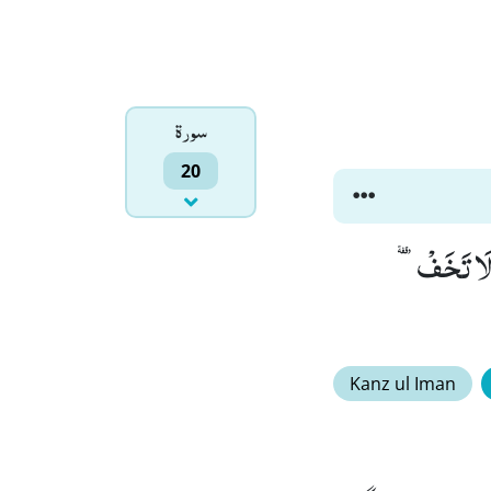
سورۃ
20
 تَسْعٰى(20) قَالَ خُذْهَا وَ لَا تَخَفْٙ-
Kanz ul Iman