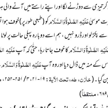
 تیزی سے دوڑنے لگا اور اپنے راستے میں
آنے والی ہر 
عَلَیْہِ
الصَّلٰوۃُ وَالسَّلَام
رت موسیٰ
کو
(طبعی طور پر)
خوف ہوا تو
سے پکڑ لو اور ڈرو نہیں ، ہم اسے دوبارہ پہلی حالت پر لوٹا
لَیْہِ
الصَّلٰوۃُ وَالسَّلَام
عَلَیْہِ
الصّ
کا خوف جاتا رہا، حتّٰی کہ آپ
عَلَیْہِ
الصَّلٰوۃُ وَالسَّلَام
اس کے منہ میں
ڈال دیا اور وہ آپ
ک
خازن، طہ، تحت الآیۃ
م
ن گیا۔
(
: ۱۹-۲۱، ۳ / ۲۵۱-۲۵۲،
ملتقطاً
)