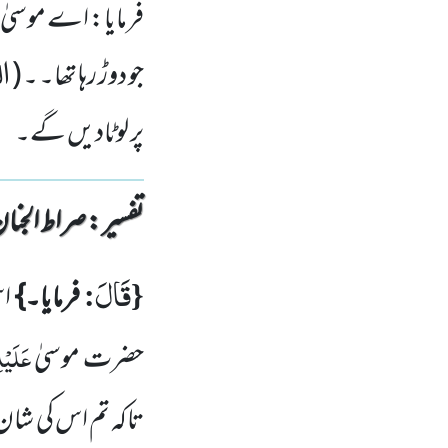
فرمایا: اے موسیٰ 
جو دوڑ رہا تھا۔ ۔ (
پر لوٹادیں گے۔
تفسیر : ‎صراط الجنان
قَالَ
:
{
فرمایا۔}
اس
عَلَیْ
حضرت موسیٰ
تاکہ تم اس کی شا