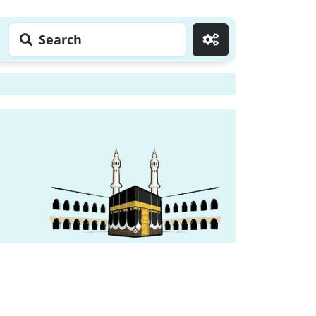
Search
Go