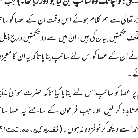
َسْعٰى
:
تو اچانک وہ سانپ بن گیا جو دوڑ رہا تھا۔}
جب حض
لہ
تعالیٰ سے ہم کلام ہوئے اس وقت ان کے عصا کو س
لف حکمتیں
بیان کی ہیں ، ان میں
سے دو حکمتیں
درج ذیل 
 نے ان کے عصا کو اس لئے سانپ بنایاتاکہ یہ ان کا معجز
ئے ۔
عَلَی
ر عصا کو سانپ اس لئے بنایا گیا تاکہ حضرت موسیٰ
شاہدہ کر لیں
اور جب فرعون کے سامنے یہ عصا سا
َام
تفسیرکبیر، طہ، تحت الآ
اسے دیکھ کر خوفزدہ نہ ہوں ۔
(