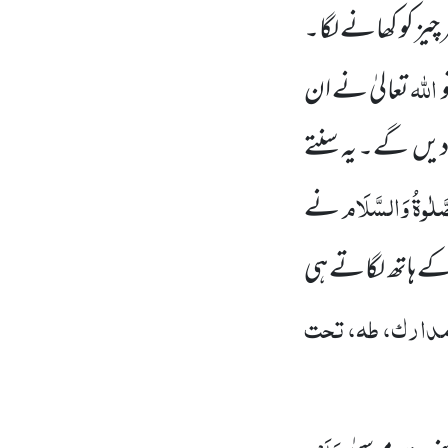
چیز کو کھانے لگا۔
اللہ
تعالیٰ نے ان
 دیں
گے۔ یہ سنتے
َلٰوۃُ وَالسَّلَام
نے
ے ہاتھ لگاتے ہی
دارک، طہ، تحت