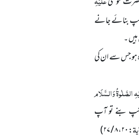
عَلَیْہِ
رت موسیٰ
انپ بنائے جانے
ہیں ۔
ہ ہو جس سے ان کی
ْہِ
الصَّلٰوۃُ وَالسَّلَام
نپ بنے تو آپ
یۃ
)
: ۲۰، ۸ / ۲۷