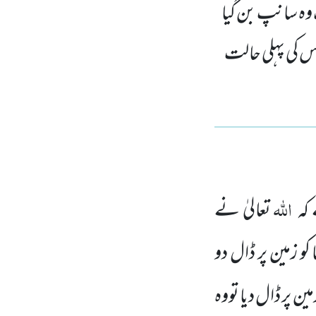
 وہ سانپ بن گیا
 اس کی پہلی حالت
اللہ
 کہ
تعالیٰ نے
و زمین پر ڈال دو
ن پر ڈال دیا تووہ