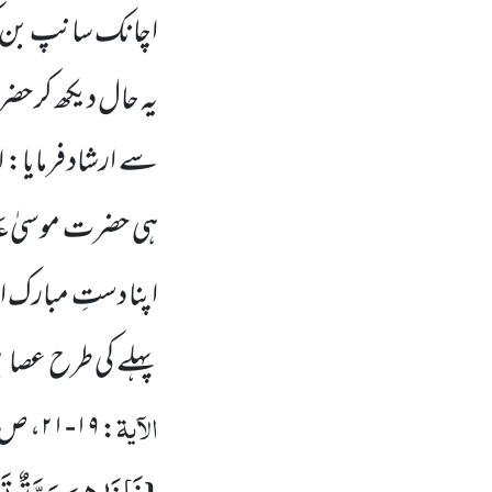
اچانک سانپ بن کر
یہ حال دیکھ کر حض
سے ارشاد فرمایا: ا
عَ
ہی حضرت موسیٰ
اپنا دستِ مبارک 
پہلے کی طرح عصا ب
الآیۃ
: ۱۹-۲۱، ص۶۸۹،