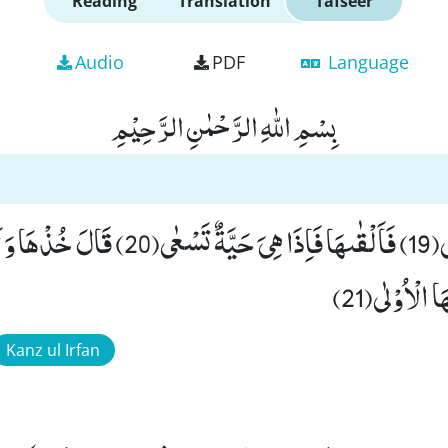
Reading
Translation
Tafseer
Audio
PDF
Language
بِسْمِ اللّٰهِ الرَّحْمٰنِ الرَّحِیْمِ
قَالَ اَلْقِهَا یٰمُوْسٰى(19) فَاَلْقٰىهَا فَاِذَا هِیَ حَیَّةٌ
الْاُوْلٰى(21)
Kanz ul Irfan