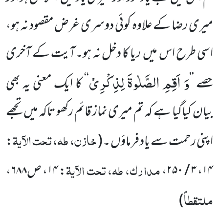
میری رضا کے علاوہ کوئی دوسری غرض مقصود نہ ہو،
اسی طرح اس میں
ریا کا دخل نہ ہو۔آیت کے آخری
وَ اَقِمِ الصَّلٰوةَ لِذِكْرِیْ
حصے
’’
‘‘ کا ایک معنی یہ بھی
بیان کیاگیا ہے کہ تم میری نماز قائم رکھو تاکہ میں
تجھے
خازن، طہ، تحت الآیۃ
اپنی رحمت سے یاد فرماؤں ۔
(
:
مدارک، طہ، تحت الآیۃ
۱۴، ۳ / ۲۵۰،
: ۱۴، ص۶۸۸،
ملتقطاً
)