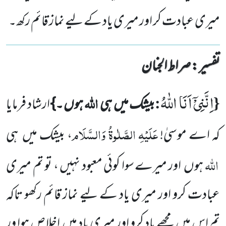
میری عبادت کر اور میری یاد کے لیے نماز قائم رکھ۔
تفسیر : ‎صراط الجنان
اِنَّنِیْۤ اَنَا اللّٰهُ
{
:
اللہ
بیشک میں
ہی
ہوں ۔}
ارشاد فرمایا
عَلَیْہِ الصَّلٰوۃُ وَالسَّلَام
کہ اے موسیٰ!
، بیشک میں
ہی
اللہ
ہوں
اور
میرے سوا کوئی معبود نہیں ، تو تم میری
عبادت کرو اور میری یاد کے لیے نماز قائم رکھو تاکہ
تم اس میں
مجھے یاد کرو اور میری یاد میں
اخلاص ہوا ور