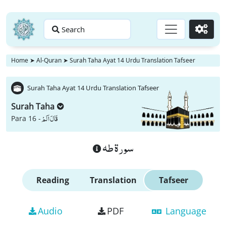
Search
Go
Home
➤
Al-Quran
➤
Surah Taha Ayat 14 Urdu Translation Tafseer
Surah Taha Ayat 14 Urdu Translation Tafseer
Surah Taha
قَالَ اَلَمْ
Para 16 -
سورة طه
Reading
Translation
Tafseer
Audio
PDF
Language