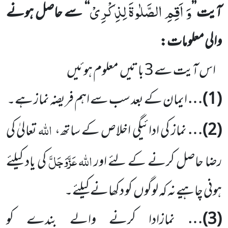
وَ اَقِمِ الصَّلٰوةَ لِذِكْرِیْ
آیت’’
‘‘ سے حاصل ہونے
والی معلومات:
اس آیت سے
3
باتیں
معلوم ہوئیں
(
1
)…
ایمان کے بعد سب سے اہم فریضہ نماز ہے۔
اللہ
(
2
)…
نماز کی ادائیگی اخلاص کے ساتھ،
تعالیٰ کی
اللّٰہ
عَزَّوَجَلَّ
رضا حاصل کرنے کے لئے اور
کی یاد کیلئے
ہونی چاہیے
نہ کہ لوگوں
کو دکھانے کیلئے۔
(
3
)…
نمازادا کرنے والے بندے کو