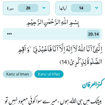
اٰياتها
سورۃ
20
14
بِسْمِ اللّٰهِ الرَّحْمٰنِ الرَّحِیْمِ
20.14
اِنَّنِیْۤ اَنَا اللّٰهُ لَاۤ اِلٰهَ اِلَّاۤ اَنَا فَاعْبُدْنِیْۙ-وَ اَقِمِ
الصَّلٰوةَ لِذِكْرِیْ(14)
Kanz ul Iman
Kanz ul Irfan
کنزالعرفان
بیشک میں ہی اللہ ہوں ،میرے سوا کوئی معبود نہیں تو