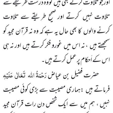
اور جو تلاوت کرتے بھی ہیں
تو وہ درست طریقے سے
تلاوت نہیں
کرتے اور صحیح طریقے سے تلاوت
کرنے والوں
کا بھی حال یہ ہے کہ وہ نہ قرآن مجید کو
سمجھتے ہیں
، نہ اس میں
غورو فکر کرتے ہیں
اور نہ ہی
اس کے اَحکام پر عمل کرتے ہیں۔
رَحْمَۃُ اللہ
تَعَالٰی
عَلَیْہِ
حضرت فضیل بن عیاض
فرماتے ہیں
:ہماری مصیبت سے بڑی کوئی مصیبت
نہیں ، ہم میں
سے ایک شخص دن رات قرآن مجید