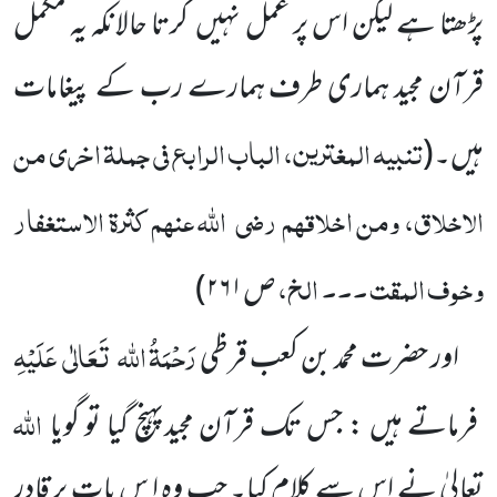
پڑھتا ہے لیکن اس پر عمل نہیں
کرتا حالانکہ یہ مکمل
قرآن مجید ہماری طرف ہمارے رب کے پیغامات
تنبیہ المغترین، الباب الرابع فی جملۃ اخری من
ہیں۔
(
الاخلاق، ومن اخلاقہم
رضی
اللہ عنہم
کثرۃ الاستغفار
وخوف المقت ۔۔۔ الخ،
ص۲۶۱
)
رَحْمَۃُ اللہ
تَعَالٰی
عَلَیْہِ
اور حضرت محمد بن کعب قرظی
اللہ
فرماتے ہیں : جس تک قرآن مجیدپہنچ گیا تو گویا
تعالیٰ نے اس
سے کلام کیا۔ جب وہ ا س بات پر قادر