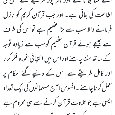
اسے سنا جاتا ہے اور بھر پور طریقے سے اس کی
اطاعت کی جاتی ہے۔ اور جب قرآن کریم کو نازل
فرمانے والا سب سے بڑا عظیم ہے تو اس کی طرف
سے بھیجے ہوئے قرآن عظیم کوسب سے زیادہ توجہ
کے ساتھ سننا چاہئے اور اس میں
انتہائی غورو فکر کرنا
اور کامل طریقے سے ا س کے دئیے گئے احکام پر
عمل کرنا چاہئے ۔ افسوس! آج مسلمانوں
کی ایک تعداد
ایسی ہے جو تلاوتِ قرآن کرنے سے ہی محروم ہے