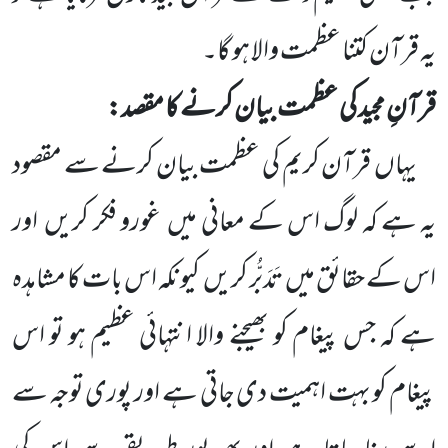
یہ قرآن کتنا عظمت والا ہو گا۔
قرآنِ مجید کی عظمت بیان کرنے کا مقصد:
یہاں
قرآن کریم کی عظمت بیان کرنے سے مقصود
یہ ہے کہ لوگ اس کے معانی میں
غورو فکر کریں
اور
اس کے
حقائق میں
تَدَبُّر کریں
کیونکہ اس بات کا مشاہدہ
ہے کہ جس پیغام کو بھیجنے والا انتہائی عظیم ہو تو اس
پیغام کو بہت اہمیت دی جاتی
ہے اور پوری توجہ سے