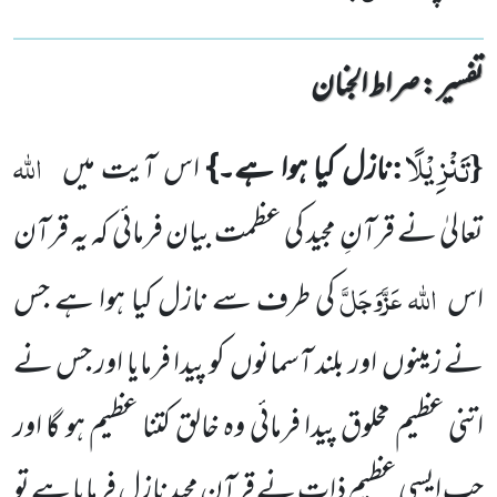
تفسیر : ‎صراط الجنان
تَنْزِیْلًا
{
:
اللہ
نازل کیا ہوا ہے۔}
اس آیت میں
تعالیٰ نے قرآنِ مجید کی عظمت بیان فرمائی کہ یہ قرآن
اللہ
عَزَّوَجَلَّ
اس
کی طرف سے نازل کیا ہوا ہے جس
نے زمینوں
اور بلند آسمانوں
کو پیدا فرمایا اور جس نے
اتنی عظیم مخلوق پیدا فرمائی وہ خالق
کتنا عظیم ہو گا اور
جب ایسی عظیم ذات نے قرآن مجید نازل فرمایا ہے تو