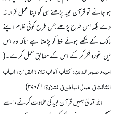
ہو جائے تو قرآن مجید پڑھنے ہی کو اپنا عمل قرار نہ
دے بلکہ اس طرح پڑھے جس طرح کوئی غلام اپنے
مالک کے لکھے ہوئے خط کو پڑھتا ہے تاکہ وہ اس
میں
غوروفکر کر کے اس کے مطابق عمل کرے۔
(
احیاء علوم الدین، کتاب آداب تلاوۃ القرآن، الباب
الثالث فی اعمال الباطن فی التلاوۃ
)
، ۱ / ۳۷۸
اللہ
تعالیٰ ہمیں
قرآن مجید کی تلاوت کرنے، اسے