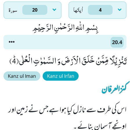
اٰياتها
سورۃ
20
4
بِسْمِ اللّٰهِ الرَّحْمٰنِ الرَّحِیْمِ
20.4
تَنْزِیْلًا مِّمَّنْ خَلَقَ الْاَرْضَ وَ السَّمٰوٰتِ الْعُلٰىﭤ(4)
Kanz ul Iman
Kanz ul Irfan
کنزالعرفان
اس کی طرف سے نازل کیا ہوا ہے جس نے زمین اور
اونچے آسمان بنائے۔