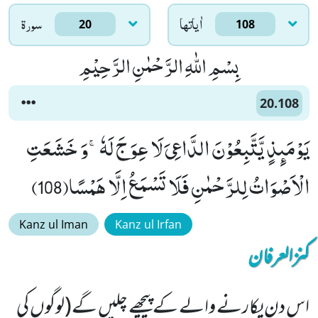
اٰياتها
سورۃ
20
108
بِسْمِ اللّٰهِ الرَّحْمٰنِ الرَّحِیْمِ
20.108
یَوْمَىٕذٍ یَّتَّبِعُوْنَ الدَّاعِیَ لَا عِوَجَ لَهٗۚ-وَ خَشَعَتِ
الْاَصْوَاتُ لِلرَّحْمٰنِ فَلَا تَسْمَعُ اِلَّا هَمْسًا(108)
Kanz ul Iman
Kanz ul Irfan
کنزالعرفان
اس دن پکارنے والے کے پیچھے چلیں گے(لوگوں کی