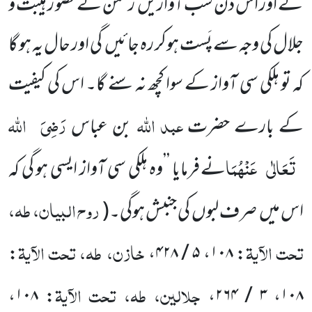
گے اور اس دن سب آوازیں رحمٰن کے حضو ر ہیبت و
جلال کی وجہ سے پَست ہوکر رہ جائیں گی اور حال یہ ہو گا
کہ تو ہلکی سی آواز کے سوا کچھ نہ سنے گا۔ اس کی کیفیت
عبد اللہ
رَضِیَ
اللہ
کے بارے حضرت
بن عباس
تَعَالٰی
عَنْہُمَا
نے فرمایا ’’وہ ہلکی سی آواز ایسی ہو گی کہ
روح البیان، طہ،
اس میں صرف لبوں کی جنبش ہوگی۔
(
تحت الآیۃ
خازن، طہ، تحت الآیۃ
:
،
۵ / ۴۲۸
،
۱۰۸
:
جلالین، طہ، تحت الآیۃ
،
۱۰۸
:
،
۳ / ۲۶۴
،
۱۰۸