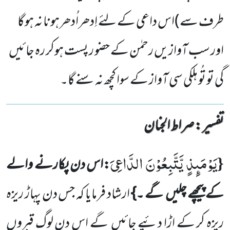
طرف سے)اس داعی کے لئے اِدھراُدھرہونا نہ ہوگا
اور سب آوازیں رحمٰن کے حضو ر پست ہوکر رہ جائیں
گی تو تُو ہلکی سی آواز کے سوا کچھ نہ سنے گا۔
تفسیر : ‎صراط الجنان
یَوْمَىٕذٍ یَّتَّبِعُوْنَ الدَّاعِیَ
{
:اس دن پکارنے والے
کے پیچھے چلیں گے ۔}
ارشاد فرمایا کہ جس دن پہاڑ ریزہ
ریزہ کر کے اڑا دئیے جائیں گے اس دن لوگ قبروں