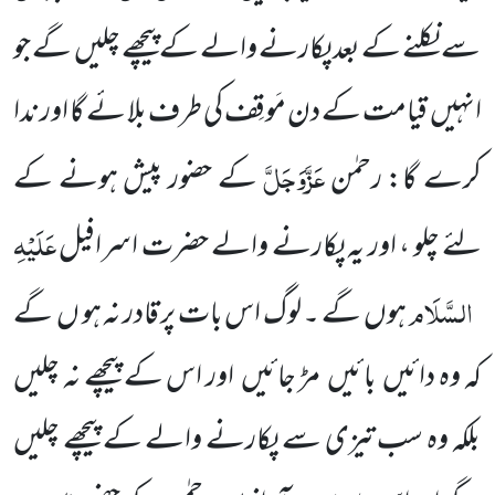
سے نکلنے کے بعد پکارنے والے کے پیچھے چلیں گے جو
انہیں قیامت کے دن مَوقِف کی طرف بلا ئے گا اور ندا
عَزَّوَجَلَّ
کرے گا: رحمٰن
کے حضور پیش ہونے کے
عَلَیْہِ
لئے چلو ، اور یہ پکارنے والے حضرت اسرافیل
السَّلَام
ہوں گے ۔ لوگ اس بات پر قادر نہ ہو ں گے
کہ وہ دائیں بائیں مڑ جائیں اور اس کے پیچھے نہ چلیں
بلکہ وہ سب تیزی سے پکارنے والے کے پیچھے چلیں