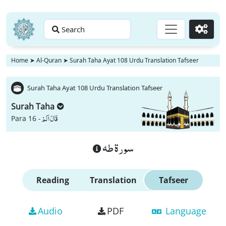
Search
Go
Home
➤
Al-Quran
➤
Surah Taha Ayat 108 Urdu Translation Tafseer
Surah Taha Ayat 108 Urdu Translation Tafseer
Surah Taha
قَالَ اَلَمْ
Para 16 -
سورة طه
Reading
Translation
Tafseer
Audio
PDF
Language