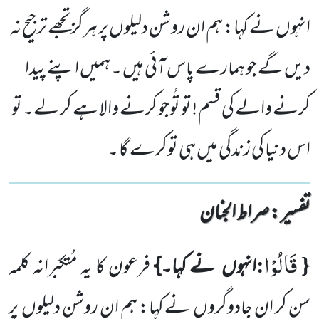
انہوں نے کہا: ہم ان روشن دلیلوں پر ہرگز تجھے ترجیح نہ
دیں گے جو ہمارے پاس آئی ہیں ۔ ہمیں اپنے پیدا
کرنے والے کی قسم ! تو تُوجو کرنے والا ہے کر لے۔ تو
اس دنیا کی زندگی میں ہی توکرے گا ۔
تفسیر : ‎صراط الجنان
قَالُوْا
:
{
انہوں
نے کہا۔}
فرعون کا یہ مُتکبّرانہ کلمہ
سن کر ان جادوگروں
نے کہا: ہم ان روشن دلیلوں
پر