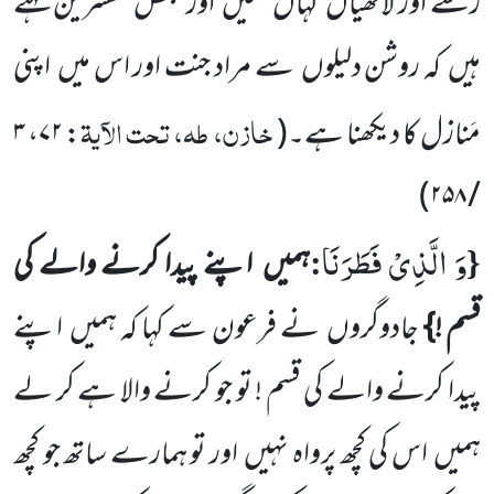
رسّے اور لاٹھیاں
کہاں
گئیں
اور بعض مفسرین
کہتے
ہیں
کہ روشن دلیلوں
سے مراد جنت اور اس میں
اپنی
خازن، طہ، تحت الآیۃ
مَنازل کا دیکھنا ہے۔
(
: ۷۲، ۳
)
/ ۲۵۸
وَ الَّذِیْ فَطَرَنَا
:
{
ہمیں
اپنے پیدا کرنے والے کی
قسم !}
جادوگروں
نے فرعون سے کہا کہ ہمیں
اپنے
پیدا کرنے والے کی قسم ! تو جو کرنے والا ہے کر لے
ہمیں
اس کی کچھ پرواہ نہیں
اور تو ہمارے ساتھ جو کچھ