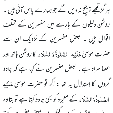
ہرگز تجھے ترجیح نہ
دیں
گے جو ہمارے پاس آئی ہیں ۔
روشن دلیلوں
کے بارے میں
مفسرین کے مختلف
اَقوال ہیں ۔ بعض مفسرین کے نزدیک ان سے
عَلَیْہِ
الصَّلٰوۃُ وَالسَّلَام
حضرت موسیٰ
کا روشن ہاتھ اور
عصا مراد ہے۔ بعض مفسرین نے کہا ہے کہ جادو
عَلَیْہِ
گروں
کا
اِستدلال
یہ تھا : اگر تو حضرت موسیٰ
الصَّلٰوۃُ وَالسَّلَام
کے معجزہ کو بھی جادو کہتا ہے تو بتا وہ