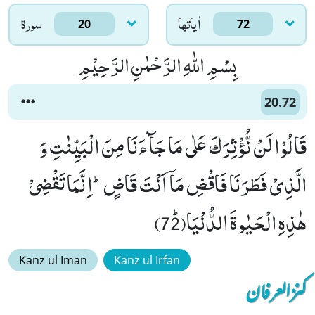
اٰياتها
سورۃ
20
72
بِسْمِ اللّٰهِ الرَّحْمٰنِ الرَّحِیْمِ
20.72
قَالُوْا لَنْ نُّؤْثِرَكَ عَلٰى مَا جَآءَنَا مِنَ الْبَیِّنٰتِ وَ
الَّذِیْ فَطَرَنَا فَاقْضِ مَاۤ اَنْتَ قَاضٍؕ-اِنَّمَا تَقْضِیْ
هٰذِهِ الْحَیٰوةَ الدُّنْیَاﭤ(72)
Kanz ul Iman
Kanz ul Irfan
کنزالعرفان