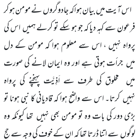
اس آیت میں
بیان ہو اکہ جادوگروں
نے مومن ہو کر
فرعون سے کہہ دیا کہ جو ہو سکے تو کرلے ہمیں
اس کی
پرواہ
نہیں ، اس سے معلوم ہوا کہ مومن کے دل
میں
جرأت ہوتی ہے اور وہ ایمان لانے کی صورت
میں
مخلوق کی طرف سے اَذِیَّت
پہنچنے کی پرواہ
نہیں
کرتا۔ اس سے واضح ہوا کہ قادیانی کا نبی ہونا تو
بڑی دور کی بات وہ تو مومن بھی نہیں
تھا کیونکہ وہ
لوگوں
سے اتنا ڈرتا تھا کہ ان کے خوف کی وجہ سے حج