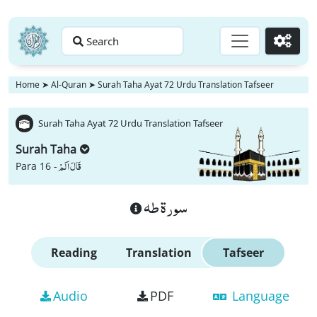
Search
Go
Home
➤
Al-Quran
➤
Surah Taha Ayat 72 Urdu Translation Tafseer
Surah Taha Ayat 72 Urdu Translation Tafseer
Surah Taha
قَالَ اَلَمْ
Para 16 -
سورة طه
Reading
Translation
Tafseer
Audio
PDF
Language