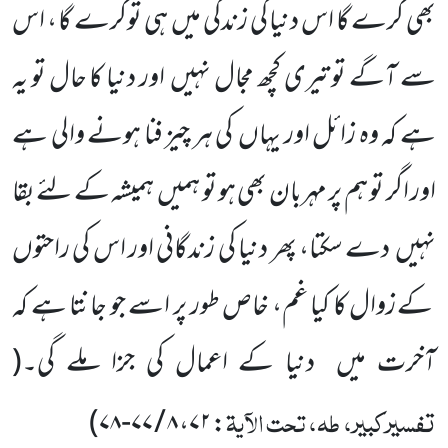
بھی کرے گا اس دنیا کی زندگی میں
ہی توکرے گا ، اس
سے آگے تو تیری کچھ مجال نہیں
اور دنیا کا حال تو یہ
ہے کہ وہ زائل اور یہاں
کی ہر چیز فنا ہونے والی ہے
اور اگر تو ہم پر مہربان بھی ہو تو ہمیں
ہمیشہ کے لئے بقا
نہیں
دے سکتا، پھر دنیا کی زندگانی اور اس کی راحتوں
کے زوال کا کیا غم، خاص طور پر اسے جو جانتا ہے کہ
آخرت میں
دنیا کے اعمال کی جزا ملے گی۔
(
تفسیرکبیر، طہ، تحت الآیۃ
)
: ۷۲، ۸ / ۷۷-۷۸