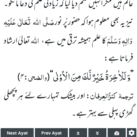
عالم ہیں
مگر انہیں حکم دیا گیا کہ زیادتی ٔعلم کی دعا مانگو۔
صَلَّی
اللہ
تَعَالٰی
عَلَیْہِ
نیز یہ بھی معلوم ہوا کہ حضور پُر نور
وَاٰلِہٖ وَسَلَّمَ
اللہ
کا علم ہمیشہ ترقی میں
ہے،
تعالیٰ ارشاد
فرماتا ہے:
وَ لَلْاٰخِرَةُ خَیْرٌ لَّكَ مِنَ الْاُوْلٰى
والضحی
)
۴
:
(
‘‘
’’
ترجمۂ
کنزُالعِرفان
: اور بیشک تمہارے لئے ہر پچھلی
گھڑی پہلی
سے بہتر ہے۔
Next
Ayat
Prev
Ayat