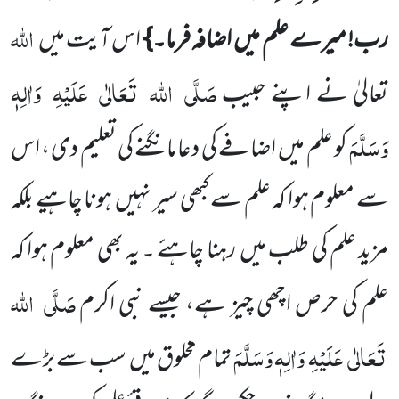
اللہ
رب! میرے علم میں
اضافہ فرما۔}
اس آیت میں
صَلَّی
اللہ
تَعَالٰی
عَلَیْہِ
وَاٰلِہٖ
تعالیٰ نے اپنے حبیب
وَسَلَّمَ
کو علم میں
اضافے کی دعا مانگنے کی تعلیم دی ، اس
سے معلوم ہوا کہ علم سے کبھی سیر نہیں
ہونا چاہیے بلکہ
مزید علم کی طلب میں
رہنا چاہئے ۔ یہ بھی معلوم ہوا کہ
صَلَّی
اللہ
علم کی حرص اچھی چیز ہے، جیسے نبی اکرم
تَعَالٰی
عَلَیْہِ
وَاٰلِہٖ وَسَلَّمَ
تمام مخلوق میں
سب سے بڑے