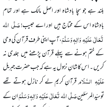
بلند ہے جو سچا بادشاہ اور اصل مالک ہے اور تمام
صَلَّی
اللہ
بادشاہ اس کے محتاج ہیں
اور اے حبیب!
تَعَالٰی
عَلَیْہِ
وَاٰلِہٖ وَسَلَّمَ
، آپ اپنی طرف قرآن کی وحی
کے ختم ہونے سے پہلے قرآن پڑھنے میں
جلدی نہ
کریں ۔ اس کاشانِ نزول یہ ہے کہ جب حضرت
جبریل
عَلَیْہِ
السَّلَام
قرآنِ کریم لے کر نازل ہوتے تھے
صَلَّی
اللہ
تَعَالٰی
عَلَیْہِ
وَاٰلِہٖ وَسَلَّمَ
توسیّد المرسَلین
ان کے