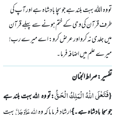
تو وہ اللہ بہت بلند ہے جو سچا بادشاہ ہے اور آپ کی
طرف قرآن کی وحی کے ختم ہونے سے پہلے قرآن
میں جلدی نہ کرو اور عرض کرو: اے میرے رب!
میرے علم میں اضافہ فرما۔
تفسیر : ‎صراط الجنان
فَتَعٰلَى اللّٰهُ الْمَلِكُ الْحَقُّ
{
اللہ
:تو وہ
بہت بلند ہے
اللّٰہ
عَزَّوَجَلَّ
جو سچا بادشاہ ہے۔}
ارشاد فرمایا کہ وہ
بہت