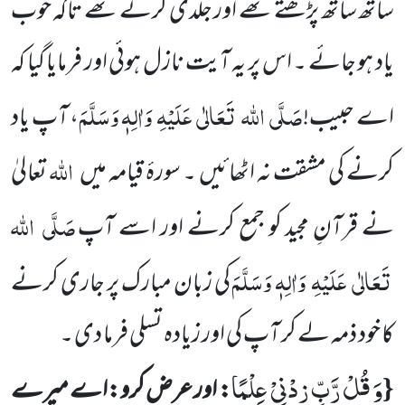
ساتھ ساتھ پڑھتے
تھے اور جلدی کرتے تھے تاکہ خوب
یاد ہو جائے ۔ اس پر یہ آیت نازل ہوئی اور فرمایا گیا کہ
صَلَّی
اللہ
تَعَالٰی
عَلَیْہِ
وَاٰلِہٖ وَسَلَّمَ
اے حبیب!
، آپ یاد
اللہ
کرنے کی مشقت نہ اٹھائیں
۔ سورۂ قیامہ میں
تعالیٰ
صَلَّی
اللہ
نے قرآنِ مجید کو جمع کرنے اور اسے آپ
تَعَالٰی
عَلَیْہِ
وَاٰلِہٖ وَسَلَّمَ
کی زبان مبارک پر جاری کرنے
کا خود ذمہ لے کر آپ کی اور زیادہ تسلی فرما دی ۔
وَ قُلْ رَّبِّ زِدْنِیْ عِلْمًا
{
: اور عرض کرو:اے میرے