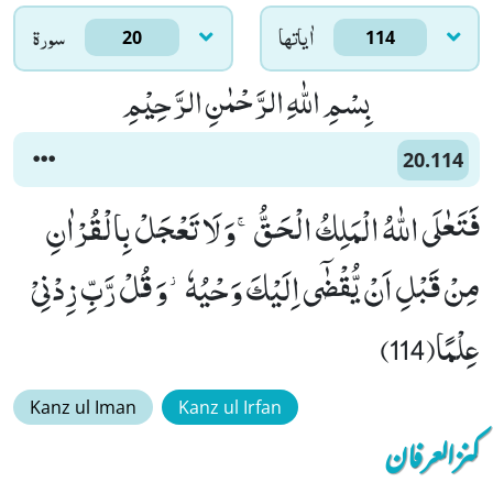
اٰياتها
سورۃ
20
114
بِسْمِ اللّٰهِ الرَّحْمٰنِ الرَّحِیْمِ
20.114
فَتَعٰلَى اللّٰهُ الْمَلِكُ الْحَقُّۚ-وَ لَا تَعْجَلْ بِالْقُرْاٰنِ
مِنْ قَبْلِ اَنْ یُّقْضٰۤى اِلَیْكَ وَحْیُهٗ٘-وَ قُلْ رَّبِّ زِدْنِیْ
عِلْمًا(114)
Kanz ul Iman
Kanz ul Irfan
کنزالعرفان