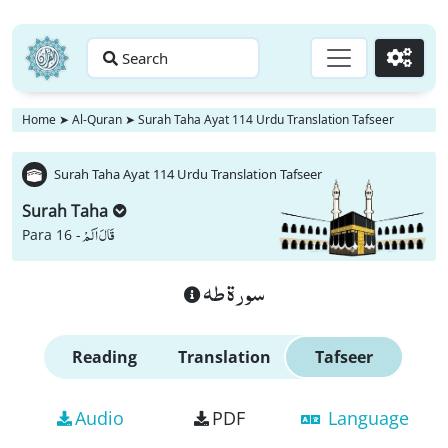
Search
Go
Home
➤
Al-Quran
➤
Surah Taha Ayat 114 Urdu Translation Tafseer
Surah Taha Ayat 114 Urdu Translation Tafseer
Surah Taha
قَالَ اَلَمْ
Para 16 -
سورة طه
Reading
Translation
Tafseer
Audio
PDF
Language