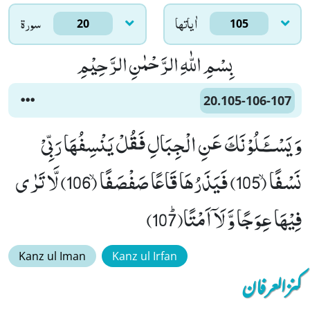
اٰياتها
سورۃ
20
105
بِسْمِ اللّٰهِ الرَّحْمٰنِ الرَّحِیْمِ
20.105-106-107
وَ یَسْــٴَـلُوْنَكَ عَنِ الْجِبَالِ فَقُلْ یَنْسِفُهَا رَبِّیْ
نَسْفًاۙ (105) فَیَذَرُهَا قَاعًا صَفْصَفًاۙ (106) لَّا تَرٰى
فِیْهَا عِوَجًا وَّ لَاۤ اَمْتًاﭤ(107)
Kanz ul Iman
Kanz ul Irfan
کنزالعرفان