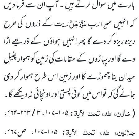
بارے میں سوال کرتے ہیں ۔ آپ ان سے فرما دیں
عَزَّوَجَلَّ
کہ انہیں میرا رب
ریت کے ذروں کی طرح
ریزہ ریزہ کر دے گا پھر انہیں ہواؤں کے ذریعے اڑا
دے گا اور پہاڑوں کے مقامات کی زمین کو ہموار چٹیل
میدان بنا چھوڑے گا اور زمین اس طرح ہموار کر دی
جائے گی کہ تو اس میں کوئی پستی اور اونچائی نہ دیکھے گا۔
خازن، طہ، تحت الآیۃ
،
۳ / ۲۶۳-۲۶۴
،
۱۰۵-۱۰۷
:
(
جلالین، طہ، تحت الآیۃ
:
۱۰۵-۱۰۷
، ص
۲۶۷
،