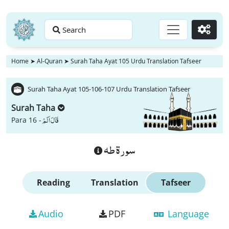
Search
Go
Home
➤
Al-Quran
➤
Surah Taha Ayat 105 Urdu Translation Tafseer
Surah Taha Ayat 105-106-107 Urdu Translation Tafseer
Surah Taha
قَالَ اَلَمْ
Para 16 -
سورة طه
Reading
Translation
Tafseer
Audio
PDF
Language