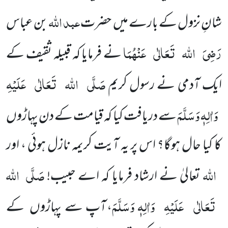
عبد اللہ
شانِ نزول کے بارے میں حضرت
بن عباس
رَضِیَ
اللہ
تَعَالٰی
عَنْہُمَا
نے فرمایا کہ قبیلہ ثقیف کے
صَلَّی
اللہ
تَعَالٰی
عَلَیْہِ
ایک آدمی نے رسول کریم
وَاٰلِہٖ وَسَلَّمَ
سے دریافت کیا کہ قیامت کے دن پہاڑوں
کا کیا حال ہوگا؟ اس پر یہ آیت کریمہ نازل ہوئی ، اور
اللہ
صَلَّی
اللہ
تعالیٰ نے ارشاد فرمایا کہ اے حبیب!
تَعَالٰی
عَلَیْہِ
وَاٰلِہٖ وَسَلَّمَ
، آپ سے پہاڑوں کے