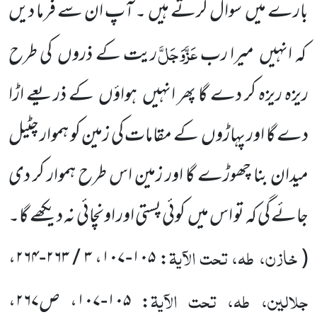
بارے میں سوال کرتے ہیں ۔ آپ ان سے فرما دیں
عَزَّوَجَلَّ
کہ انہیں میرا رب
ریت کے ذروں کی طرح
ریزہ ریزہ کر دے گا پھر انہیں ہواؤں کے ذریعے اڑا
دے گا اور پہاڑوں کے مقامات کی زمین کو ہموار چٹیل
میدان بنا چھوڑے گا اور زمین اس طرح ہموار کر دی
جائے گی کہ تو اس میں کوئی پستی اور اونچائی نہ دیکھے گا۔
خازن، طہ، تحت الآیۃ
،
۳ / ۲۶۳-۲۶۴
،
۱۰۵-۱۰۷
:
(
جلالین، طہ، تحت الآیۃ
:
۱۰۵-۱۰۷
، ص
۲۶۷
،