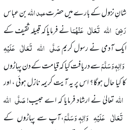
عبد اللہ
شانِ نزول کے بارے میں حضرت
بن عباس
رَضِیَ
اللہ
تَعَالٰی
عَنْہُمَا
نے فرمایا کہ قبیلہ ثقیف کے
صَلَّی
اللہ
تَعَالٰی
عَلَیْہِ
ایک آدمی نے رسول کریم
وَاٰلِہٖ وَسَلَّمَ
سے دریافت کیا کہ قیامت کے دن پہاڑوں
کا کیا حال ہوگا؟ اس پر یہ آیت کریمہ نازل ہوئی ، اور
اللہ
صَلَّی
اللہ
تعالیٰ نے ارشاد فرمایا کہ اے حبیب!
تَعَالٰی
عَلَیْہِ
وَاٰلِہٖ وَسَلَّمَ
، آپ سے پہاڑوں کے