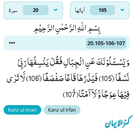
اٰياتها
سورۃ
20
105
بِسْمِ اللّٰهِ الرَّحْمٰنِ الرَّحِیْمِ
20.105-106-107
وَ یَسْــٴَـلُوْنَكَ عَنِ الْجِبَالِ فَقُلْ یَنْسِفُهَا رَبِّیْ
نَسْفًاۙ (105) فَیَذَرُهَا قَاعًا صَفْصَفًاۙ (106) لَّا تَرٰى
فِیْهَا عِوَجًا وَّ لَاۤ اَمْتًاﭤ(107)
Kanz ul Iman
Kanz ul Irfan
کنزالایمان