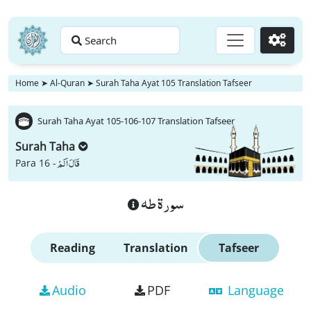
Search
Go
Home
➤
Al-Quran
➤
Surah Taha Ayat 105 Translation Tafseer
Surah Taha Ayat 105-106-107 Translation Tafseer
Surah Taha
قَالَ اَلَمْ
Para 16 -
سورة طه
Reading
Translation
Tafseer
Audio
PDF
Language