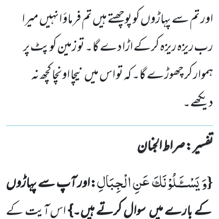
اور تم سے پہاڑوں کو پوچھتے ہیں تم فرماؤ انہیں میرا
رب ریزہ ریزہ کرکے اڑا دے گا۔ تو زمین کو پٹ پر
ہموار کر چھوڑے گا۔ کہ تو اس میں نیچا اونچا کچھ نہ
دیکھے۔
تفسیر : ‎صراط الجنان
وَ یَسْــٴَـلُوْنَكَ عَنِ الْجِبَالِ
{
:اور آپ سے پہاڑوں
کے بارے میں سوال کرتے ہیں۔}
اس آیت کے