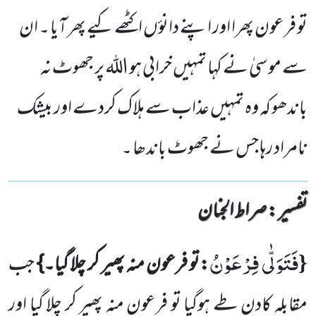
تو فرعون پھرا اور اپنے دانؤں اکٹھے کیے پھر آیا ۔ ان
سے موسیٰ نے کہا تمہیں خرابی ہو اللہ پر جھوٹ نہ
باندھو کہ وہ تمہیں عذاب سے ہلاک کردے اور بیشک
نامراد رہا جس نے جھوٹ باندھا ۔
تفسیر : ‎صراط الجنان
فَتَوَلّٰى فِرْعَوْنُ
{
:تو فرعون منہ پھیر کر چلا گیا۔}
جب
مقابلہ کادن طے ہوگیا تو فرعون منہ پھیر کر چلا گیا اور