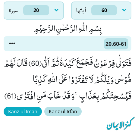
اٰياتها
سورۃ
20
60
بِسْمِ اللّٰهِ الرَّحْمٰنِ الرَّحِیْمِ
20.60-61
فَتَوَلّٰى فِرْعَوْنُ فَجَمَعَ كَیْدَهٗ ثُمَّ اَتٰى(60) قَالَ لَهُمْ
مُّوْسٰى وَیْلَكُمْ لَا تَفْتَرُوْا عَلَى اللّٰهِ كَذِبًا
فَیُسْحِتَكُمْ بِعَذَابٍۚ-وَ قَدْ خَابَ مَنِ افْتَرٰى(61)
Kanz ul Iman
Kanz ul Irfan
کنزالایمان