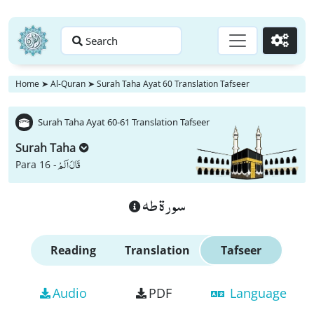
Search
Go
Home
➤
Al-Quran
➤
Surah Taha Ayat 60 Translation Tafseer
Surah Taha Ayat 60-61 Translation Tafseer
Surah Taha
قَالَ اَلَمْ
Para 16 -
سورة طه
Reading
Translation
Tafseer
Audio
PDF
Language