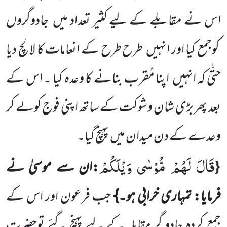
اس نے مقابلے
کے لیے کثیر تعداد میں
جادوگروں
کوجمع کیا اور انہیں
طرح طرح کے انعامات کا لالچ دیا
حتّٰی کہ انہیں
اپنا مُقرب بنانے کا وعدہ کیا ۔ اس کے
بعد پھر بڑی شان وشوکت کے ساتھ اپنی فوج کولے کر
وعدے کے دن میدان میں
پہنچ گیا۔
قَالَ لَهُمْ مُّوْسٰى وَیْلَكُمْ
{
:ان سے موسیٰ نے
فرمایا: تمہاری خرابی ہو۔}
جب فرعون اور اس کے
جمع کردہ جادو گر مقابلہ کے لیے پہنچ گئے توحضرت