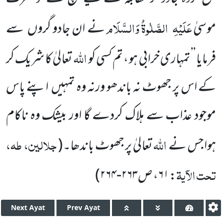
عَلَیْہِ
الصَّلٰوۃُ وَالسَّلَام
موسیٰ
نے ان جادو گروں
سے
اللہ
فرمایا ’’ تمہاری خرابی ہو ، تم کسی کو
تعالیٰ کا شریک کر
کے اس پر جھوٹ نہ باندھو ورنہ وہ تمہیں
اپنے پاس
موجود عذاب سے ہلاک کردے گا اور بیشک وہ ناکام
اللہ
جلالین، طہ،
ہوا جس نے
تعالیٰ پر جھوٹ باندھا۔
(
تحت الآیۃ
: ۶۱، ص۲۶۳-۲۶۴
)
Next
Ayat
Prev
Ayat