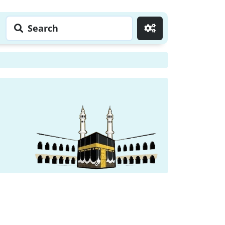
Search
Go