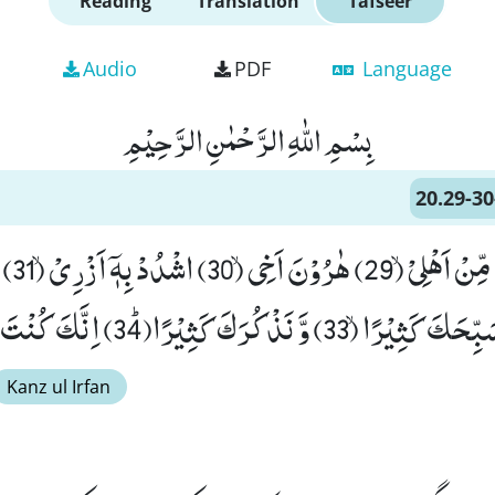
Reading
Translation
Tafseer
Audio
PDF
Language
بِسْمِ اللّٰهِ الرَّحْمٰنِ الرَّحِیْمِ
20.29-30
وَ اجْعَلْ ل
Kanz ul Irfan