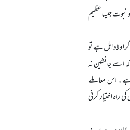
و نبوت جیسا عظیم
گر اولاد اہل ہے تو
کہ اسے جانشین نہ
ے۔ اس معاملے
 کی راہ اختیار کرنی