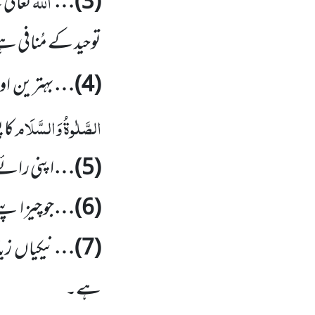
اللہ
(
3
)…
تعالیٰ
توحید کے مُنافی 
(
4
)…
بہترین او
الصَّلٰوۃُ وَالسَّلَام
کا 
(
5
)…
اپنی رائے 
(
6
)…
جو چیز اپن
(
7
)…
نیکیاں
زی
ہے۔