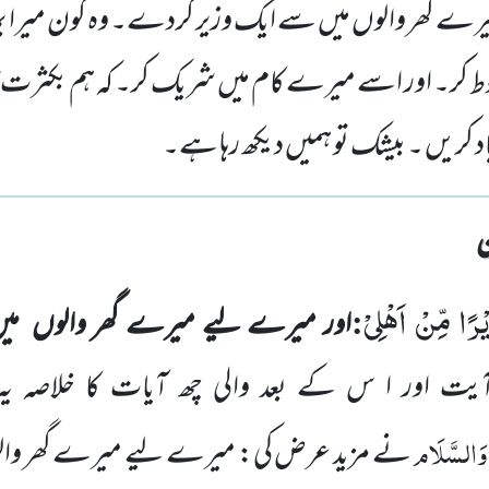
ے گھر والوں میں سے ایک وزیر کردے۔ وہ کون میرا ب
ط کر۔ اور اسے میرے کام میں شریک کر۔ کہ ہم بکثرت تی
د کریں ۔ بیشک تو ہمیں دیکھ رہا ہے۔
ْرًا مِّنْ اَهْلِیْ
:
اور میرے لیے میرے گھر والوں
می
یت اور ا س کے بعد والی چھ آیات کا خلاصہ 
 وَالسَّلَام
نے مزید عرض کی: میرے لیے میرے گھر وا