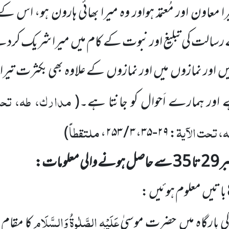
ا معاون اور مُعتمد ہواور وہ میرا بھائی ہارون ہو، اس ک
ے رسالت کی تبلیغ اور نبوت کے کام میں
میرا شریک کردے
یں
اور نمازوں
میں
اور نمازوں
کے علاوہ بھی بکثرت تیرا 
مدارک، طہ، تحت 
ے اور ہمارے اَحوال کو جانتا ہے۔
(
 تحت الآیۃ
ملتقطاً
)
: ۲۹-۳۵، ۳ / ۲۵۳،
بر
29
تا
35
سے حاصل ہونے والی معلومات:
باتیں
معلوم ہوئیں :
عَلَیْہِ
الصَّلٰوۃُ وَالسَّلَام
کی بارگاہ میں
حضرت موسیٰ
کا مقام ا