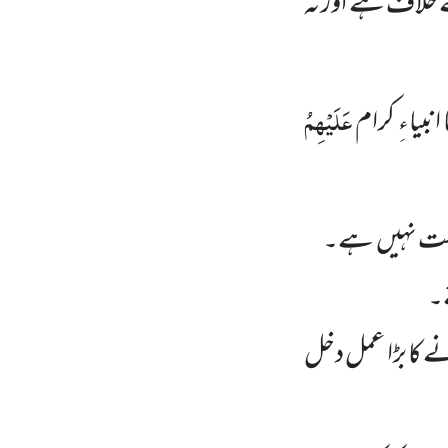
ے خلاف ہے اور نہ
عَلَیْہِمُ
 انبیاءِ کرام
رست نہیں
ہے۔
ے۔
ے کا بڑا عمل دخل