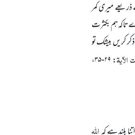
ے ذریعے میری کمر
 تاکہ ہم بکثرت
ذکر کریں
بیشک تو
الآیۃ
: ۲۹-۳۵،
اللہ
تنا بلند ہے کہ