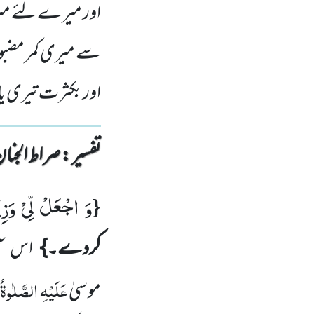
اور میرے لئے میر
سے میری کمر مضبو
اور بکثرت تیری یا
تفسیر : ‎صراط الجنان
وَ اجْعَلْ لِّیْ وَزِی
{
کردے۔}
اس آ
عَلَیْہِ
الصَّلٰوۃُ
موسیٰ