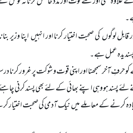
 کے علاوہ کسی اور سے قوت اور مدد حاصل کرنا نہ توکّل ک
ہے۔
ر قابل لوگوں
کی صحبت اختیار کرنا اور انہیں
اپنا وزیر بنانا
پسندیدہ عمل ہے۔
کو حرفِ آخر سمجھنا اور اپنی قوت و شوکت پر غرور کرنا د
ے لئے پسند ہو وہی اپنے بھائی کے لئے بھی پسند کرنی چاہئ
ادہ کرنے کے معاملے میں
نیک آدمی کی صحبت اختیار کرن