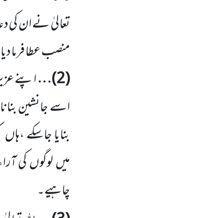
تعالیٰ نے ان کی 
منصب عطا فرما دیا
(
2
)…
اپنے عزیز 
اسے جانشین بنا
بنایا جاسکے ،ہاں
ک
میں
لوگوں
کی آرا
چاہیے۔