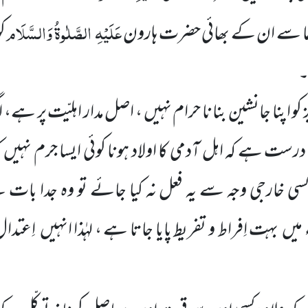
عَلَیْہِ
الصَّلٰوۃُ وَالسَّلَام
دعا سے ان کے بھائی حضرت ہارون
ک
۔
کو اپنا جانشین بنا نا حرام نہیں ، اصل مدار اہلیّت پر ہے، ا
نا درست ہے
کہ اہل آدمی کا اولاد ہونا کوئی ایسا جرم نہیں
سی خارجی وجہ سے یہ فعل نہ کیا جائے تو وہ جدا
بات ہ
ء میں
بہت اِفراط و تفریط پایا جاتا ہے ، لہٰذا انہیں
اِعتدال