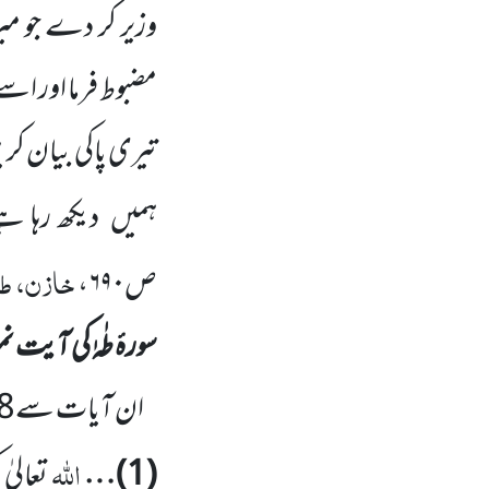
وزیر کر دے جو میر
مضبوط فرما اور اس
تیری پاکی بیان کر
ہمیں
دیکھ رہا ہ
خازن، طہ،
ص۶۹۰،
سورۂ طٰہٰ کی آیت نم
ان آیات سے
8
اللہ
(
1
)…
تعالیٰ 