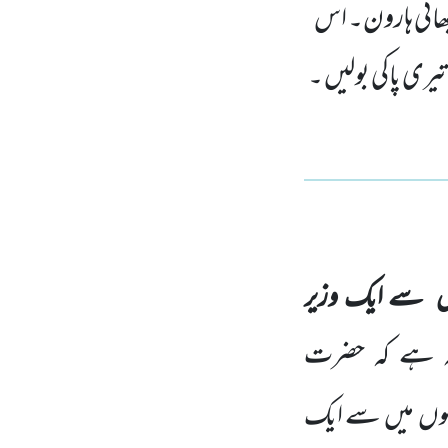
ھائی ہارون۔ اس
ری پاکی بولیں ۔
ں
سے ایک وزیر
یہ ہے کہ حضرت
لوں
میں
سے ایک