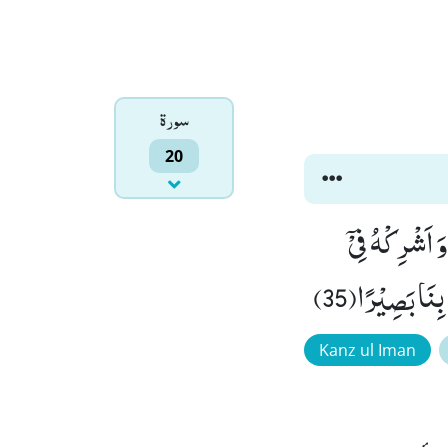
سورۃ
20
ِّیْ وَزِیْرًا مِّنْ اَهْلِیْۙ (29) هٰرُوْنَ اَخِیۙ (30) اشْدُدْ بِهٖۤ اَزْرِیْۙ (31) وَ اَشْرِكْهُ فِیْۤ
Kanz ul Iman