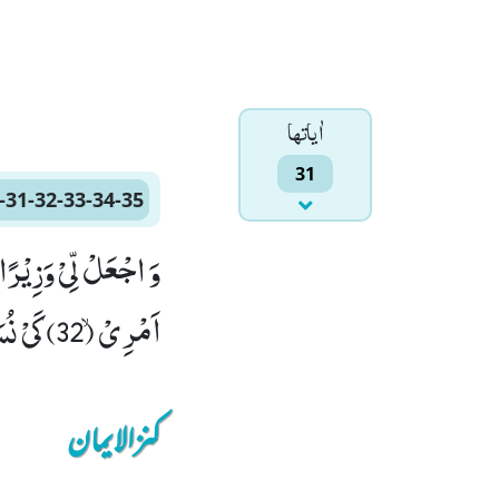
اٰياتها
31
-31-32-33-34-35
اَمْرِیْۙ (32) كَیْ نُسَبِّحَكَ كَثِیْرًاۙ (33) وَّ نَذْكُرَكَ كَثِیْرًاﭤ(34) اِنَّكَ كُنْتَ بِنَا بَصِیْرًا(35)
کنزالایمان