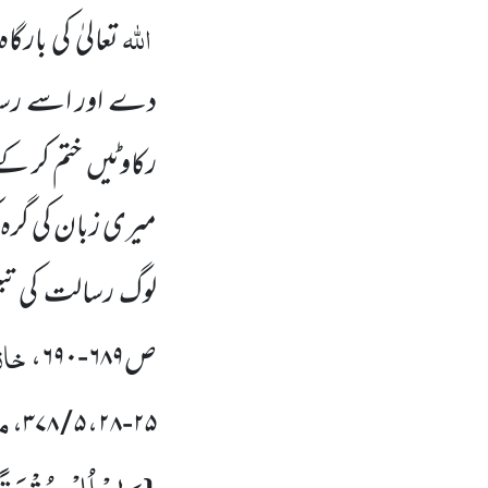
اللہ
تعالیٰ
کی بارگاہ
دے اور اسے رسا
رکاوٹیں
ختم کر کے
میری زبان کی گرہ
لوگ رسالت کی تب
خازن
ص۶۸۹-۶۹۰،
مل
۲۵-۲۸، ۵ / ۳۷۸،