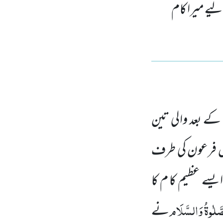
ے میرا کام
ے بعد والی تین
ش فرعون کی طرف
یسے عظیم کا م کا
َّلٰوۃُ وَالسَّلَام
نے