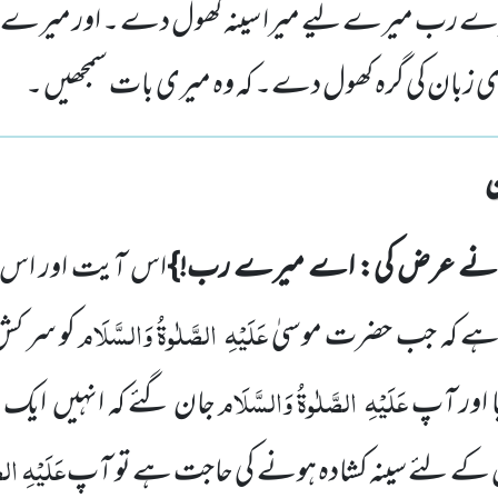
رب میرے لیے میرا سینہ کھول دے ۔ اور میرے لی
ی زبان کی گرہ کھول دے۔ کہ وہ میری بات سمجھیں ۔
 نے عرض کی: اے میرے رب!}
اس آیت اور اس ک
عَلَیْہِ
الصَّلٰوۃُ وَالسَّلَام
ہ ہے کہ جب
حضرت موسیٰ
کو سر ک
عَلَیْہِ
الصَّلٰوۃُ وَالسَّلَام
ا اور آپ
جان گئے کہ انہیں
ایک ا
عَلَیْہِ
الص
جس کے لئے سینہ کشادہ ہونے کی حاجت ہے تو آپ