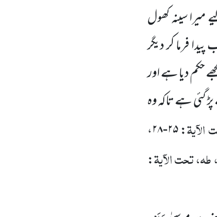
 میرا سینہ کھول
یدا فرما کر دیگر
 حکم دیا ہے اور
پڑ گئی ہے تاکہ وہ
الآیۃ
: ۲۵-۲۸،
طہ، تحت الآیۃ
: