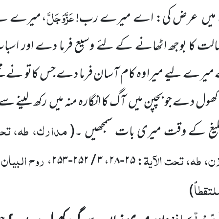
عَزَّوَجَلَّ
 میں
عرض کی: اے میرے رب!
، میرے لیے
لت کا بوجھ اٹھانے کے لئے
وسیع فرما دے اور اسباب پ
 میرے لیے میرا وہ کام آسان فرما دے جس کاتو نے مجھے
 کھول دے جو بچپن میں
آگ کا انگارہ منہ میں
رکھ لینے سے 
مدارک، طہ، تحت 
لیغ کے وقت میری بات سمجھیں ۔
(
، طہ، تحت الآیۃ
روح البیان، 
: ۲۵-۲۸، ۳ / ۲۵۲-۲۵۳،
تقطاً
)