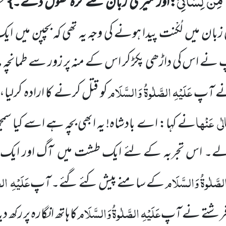
ِّنْ لِّسَانِیْ
:اور میری زبان سے گرہ کھول دے۔}
ح
 زبان میں
لُکْنت پیدا ہونے کی وجہ یہ تھی کہ بچپن میں
ایک
 نے اس کی داڑھی پکڑ کر اس کے منہ پر زور سے طمانچہ مار
عَلَیْہِ الصَّلٰوۃُ وَالسَّلَام
 نے آپ
کو قتل کرنے کا ارادہ کرلیا
لٰی
عَنْہا
نے کہا: اے بادشاہ! یہ ابھی بچہ ہے اسے کیا سمجھ؟ 
رلے۔ اس تجربہ کے لئے ایک طشت میں
آگ اور ایک
لصَّلٰوۃُ وَالسَّلَام
عَلَیْہِ
الص
کے سامنے پیش کئے گئے۔ آپ
عَلَیْہِ الصَّلٰوۃُ وَالسَّلَام
گر فرشتے نے آپ
کا ہاتھ انگارہ پر رکھ 