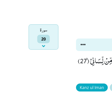
سورۃ
20
قَالَ رَبِّ اشْرَحْ لِیْ صَدْرِیْۙ (25) وَ یَسِّرْ لِیْۤ اَمْرِیْۙ (26) وَ احْلُلْ عُقْدَةً مِّنْ لِّسَانِیْۙ (27)
Kanz ul Iman