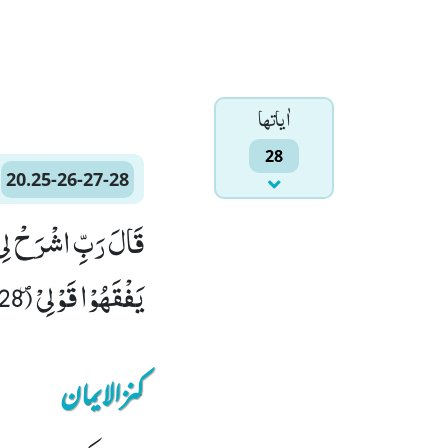
اٰياتها
28
20.25-26-27-28
یَفْقَهُوْا قَوْلِیْ۪ (28)
کنزالایمان