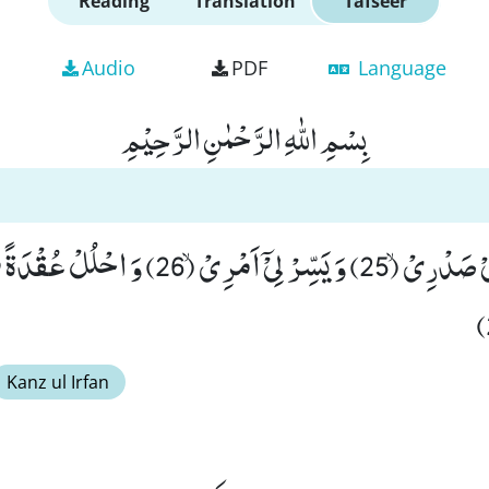
Reading
Translation
Tafseer
Audio
PDF
Language
بِسْمِ اللّٰهِ الرَّحْمٰنِ الرَّحِیْمِ
Kanz ul Irfan