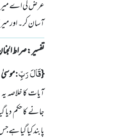
عرض کی اے میرے 
آسان کر۔ اور میر
تفسیر : ‎صراط الجنان
قَالَ رَبِّ
:
{
موسیٰ
آیات کا خلاصہ ی
جانے کا حکم دیا گی
پابند کیا گیا ہے 