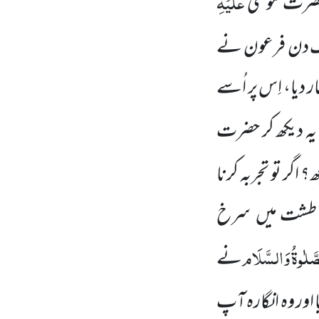
عَلَیْہِ
ضرت موسیٰ
 دن فرعون نے
 دیا، اِس پر اُسے
، یہ دیکھ کر حضرت
اگر تو تجربہ کرنا
 طشت میں
سرخ
َّلٰوۃُ وَالسَّلَام
نے
دیا اور وہ انگارہ آپ