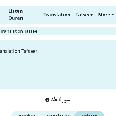
Listen
Translation
Tafseer
More
Quran
Translation Tafseer
anslation Tafseer
سورة طه