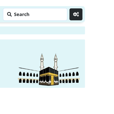
Search
Go