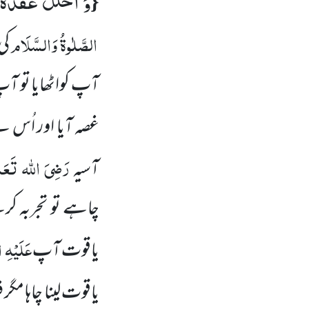
وَ احْلُلْ عُقْدَةً م
{
الصَّلٰوۃُ وَالسَّلَام
کی
آپ کواٹھایا تو آپ
غصہ آیا اور اُس
رَضِیَ
اللہ
تَعَا
آسیہ
چاہے تو تجربہ ک
عَلَیْہِ
ا
یاقوت آپ
یاقوت لینا چاہا م