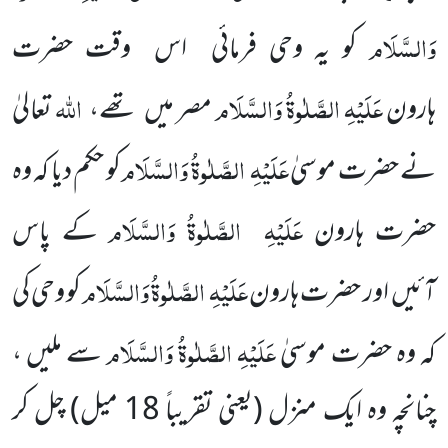
وَالسَّلَام
کو یہ وحی فرمائی اس
وقت حضرت
عَلَیْہِ
الصَّلٰوۃُ وَالسَّلَام
اللہ
ہارون
مصر میں
تھے،
تعالیٰ
عَلَیْہِ
الصَّلٰوۃُ وَالسَّلَام
نے
حضرت موسیٰ
کو حکم
دیا کہ وہ
عَلَیْہِ
الصَّلٰوۃُ وَالسَّلَام
حضرت ہارون
کے پاس
عَلَیْہِ
الصَّلٰوۃُ وَالسَّلَام
آئیں
اور حضرت ہارون
کو وحی کی
عَلَیْہِ
الصَّلٰوۃُ وَالسَّلَام
کہ وہ حضرت موسیٰ
سے ملیں ،
چنانچہ وہ ایک منزل
(یعنی تقریباً
18
میل)
چل کر