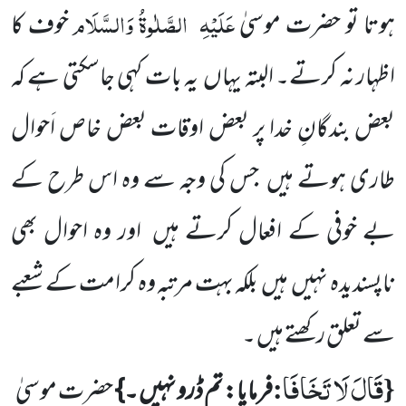
عَلَیْہِ
الصَّلٰوۃُ وَالسَّلَام
ہوتا تو
حضرت موسیٰ
خوف کا
اظہار نہ کرتے۔ البتہ یہاں
یہ بات کہی جاسکتی ہے کہ
بعض بندگانِ خدا پر بعض اوقات بعض خاص اَحوال
طاری ہوتے ہیں
جس کی وجہ سے وہ اس طرح
کے
بے خوفی کے افعال کرتے ہیں
اور وہ احوال بھی
ناپسندیدہ نہیں
ہیں
بلکہ بہت مرتبہ وہ کرامت کے شعبے
سے تعلق رکھتے ہیں ۔
قَالَ لَا تَخَافَا
:
{
فرمایا: تم ڈرو نہیں ۔}
حضرت موسیٰ