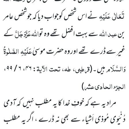
تَعَالٰی
عَلَیْہِ
نے اس شخص کوجواب دیا کہ جوشخص عامر
عبد اللہ
اللّٰہ
عَزَّوَجَلَّ
بن
سے بہت افضل تھے وہ تو
کے
عَلَیْہِ
الصَّلٰوۃُ
غیر سے ڈرے
تھے اور وہ حضرت موسیٰ
وَالسَّلَام
قرطبی، طہ، تحت الآیۃ
ہیں۔
(
: ۴۶، ۶ / ۹۹،
الجزء الحادی عشر
)
مراد یہ ہے کہ خوفِ خدا کا یہ مطلب نہیں
کہ آدمی
دُنْیَوی مُوذی اَشیاء سے بھی نہ ڈرے ، اگر یہ مطلب