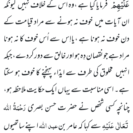
عَلَیْهِمْ
‘‘
فرمایا گیا ہے ،وہ اس کے خلاف نہیں
کیونکہ
ان آیات میں
خوف نہ ہونے
سے مراد قیامت کے
دن خوف نہ ہونا ہے ،یااِس سے اُس خوف کا نہ ہونا
مراد ہے جو نقصان دِہ ہو اور خالق سے دور کردے،
جبکہ
انہیں
مخلوق کی طرف سے ایذاء پہنچنے کا خوف ہو سکتا
ہے۔ اسی مناسبت سے یہاں
ایک حکایت ملاحظہ ہو،
رَحْمَۃُ اللہ
چنانچہ کسی شخص
نے حضر ت حسن بصری
تَعَالٰی
عَلَیْہِ
عبد اللہ
سے کہا کہ عامر بن
اپنے ساتھیوں