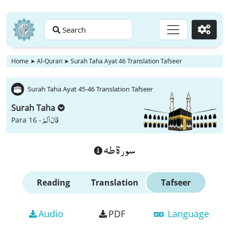
Search
Go
Home
➤
Al-Quran
➤
Surah Taha Ayat 46 Translation Tafseer
Surah Taha Ayat 45-46 Translation Tafseer
Surah Taha
قَالَ اَلَمْ
Para 16 -
سورة طه
Reading
Translation
Tafseer
Audio
PDF
Language