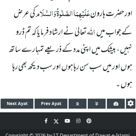
عَلَیْہِمَا الصَّلٰوۃُ وَالسَّلَام
اور حضرت ہارون
کی عرض
اللہ
کے جواب میں
تعا
لیٰ نے ارشاد فرمایا کہ تم ڈرو
نہیں ، بیشک میں
اپنی مدد کے ذریعے تمہارے ساتھ
ہوں
اور میں
سب سن رہا ہوں
اور سب
دیکھ بھی رہا
ہوں ۔
Next
Ayat
Prev
Ayat
Copyright © 2026 by I.T Department of Dawat-e-Islami.