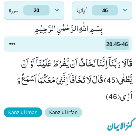
اٰياتها
سورۃ
20
46
بِسْمِ اللّٰهِ الرَّحْمٰنِ الرَّحِیْمِ
20.45-46
قَالَا رَبَّنَاۤ اِنَّنَا نَخَافُ اَنْ یَّفْرُطَ عَلَیْنَاۤ اَوْ اَنْ
یَّطْغٰى(45) قَالَ لَا تَخَافَاۤ اِنَّنِیْ مَعَكُمَاۤ اَسْمَعُ وَ
اَرٰى(46)
Kanz ul Iman
Kanz ul Irfan
کنزالایمان