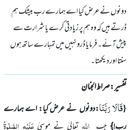
دونوں نے عرض کیا اے ہمارے رب بیشک ہم
ڈرتے ہیں کہ وہ ہم پر زیادتی کرے یا شرارت سے
پیش آئے۔ فرمایا ڈرو نہیں میں تمہارے ساتھ ہوں
سنتا اور دیکھتا۔
تفسیر : ‎صراط الجنان
قَالَا رَبَّنَا
{
:
دونوں
نے عرض کیا: اے ہمارے
اللہ
عَلَیْہِ
الصَّلٰوۃُ
رب!}
جب
تعالیٰ نے موسیٰ