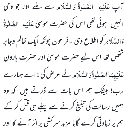
عَلَیْہِ
الصَّلٰوۃُ وَالسَّلَام
آپ
سے ملے اور جو وحی
عَلَیْہِ
الصَّلٰوۃُ
انہیں
ہوئی تھی اس کی حضرت موسیٰ
وَالسَّلَام
کو اطلاع دی ۔فرعون چونکہ ایک ظالم وجابر
شخص تھا اس لیے
حضرت موسیٰ اور حضرت ہارون
عَلَیْہِمَا الصَّلٰوۃُ وَالسَّلَام
نے عرض کی: اے ہمارے
رب! بیشک ہم اس بات سے ڈرتے
ہیں
کہ وہ
ہمیں
رسالت کی تبلیغ کرنے سے پہلے ہی قتل کر کے
ہم پر زیادتی کرے گایا مزید سرکشی پر اتر آئے گا اور