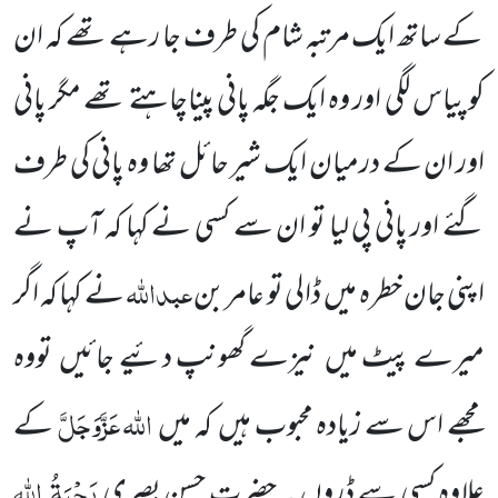
کے ساتھ ایک مرتبہ شام کی طرف جا رہے تھے کہ ان
کو پیاس لگی اور وہ ایک جگہ پانی پیناچاہتے تھے مگر پانی
اور ان کے درمیان ایک شیر حائل تھا وہ پانی کی طرف
گئے اور پانی پی لیا تو ان سے کسی نے کہا کہ آپ نے
عبداللّٰہ
اپنی جان خطرہ میں
ڈالی تو عامر بن
نے کہا کہ اگر
میرے پیٹ
میں
نیزے گھونپ دئیے جائیں
تووہ
اللّٰہ
عَزَّوَجَلَّ
مجھے اس سے زیادہ محبوب ہیں
کہ میں
کے
رَحْمَۃُ
اللہ
علاوہ کسی سے ڈروں ۔ حضرت حسن بصری