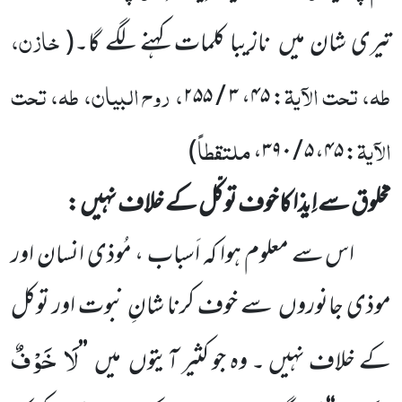
خازن،
تیری شان میں
نازیبا کلمات کہنے لگے گا۔
(
طہ، تحت الآیۃ
، روح البیان، طہ، تحت
: ۴۵، ۳ / ۲۵۵
الآیۃ
ملتقطاً
)
: ۴۵، ۵ / ۳۹۰،
مخلوق سے اِیذا کا خوف توکّل کے خلاف نہیں :
اس سے معلوم ہوا کہ اَسباب ، مُوذی انسان اور
موذی جانوروں
سے خوف کرنا شانِ نبوت اور توکل
لَا خَوْفٌ
کے خلاف
نہیں ۔ وہ جو کثیر آیتوں
میں
’’