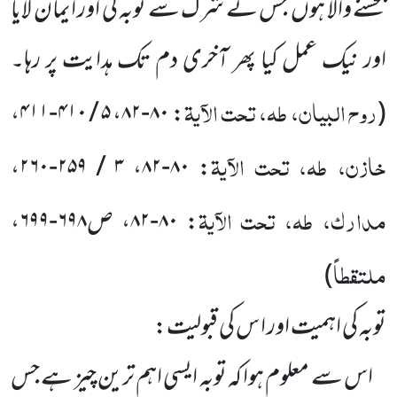
بخشنے والا ہوں جس نے شرک سے توبہ کی اور ایمان لایا
اور نیک عمل کیا پھر آخری دم تک ہدایت پر رہا۔
روح البیان، طہ، تحت الآیۃ
،
۵ / ۴۱۰-۴۱۱
،
۸۰-۸۲
:
(
خازن، طہ، تحت الآیۃ
،
۳ / ۲۵۹-۲۶۰
،
۸۰-۸۲
:
مدارک، طہ، تحت الآیۃ
:
۸۰-۸۲
، ص
۶۹۸-۶۹۹
،
ملتقطاً
)
توبہ کی اہمیت اور ا س کی قبولیت:
اس سے معلوم ہوا کہ توبہ ایسی اہم ترین چیز ہے جس