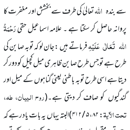
اللہ
سے بندہ
تعالیٰ کی طرف سے بخشش اور مغفرت کا
رَحْمَۃُ
پروانہ حاصل کر سکتا ہے ۔ علامہ اسماعیل حقی
اللہ
تَعَالٰی
عَلَیْہِ
فرماتے ہیں :جان لو کہ توبہ صابن کی
طرح ہے تو جس طرح صابن ظاہری میل کچیل کو دور کر
دیتا ہے اسی طرح توبہ باطنی یعنی گناہوں کے میل اور
روح البیان، طہ،
گندگیوں کو صاف کر دیتی ہے۔
(
تحت الآیۃ
:
۸۲
،
۵ / ۴۱۲
)
البتہ یہاں یہ بات یاد رہے کہ