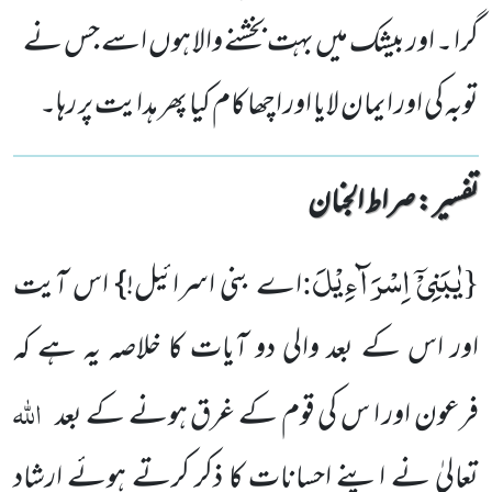
گرا ۔ اور بیشک میں بہت بخشنے والا ہوں اسے جس نے
توبہ کی اور ایمان لایا اور اچھا کام کیا پھر ہدایت پر رہا۔
تفسیر : ‎صراط الجنان
یٰبَنِیْۤ اِسْرَآءِیْلَ
:
{
اے بنی اسرائیل!} اس آیت
اور اس کے بعد والی دو آیات کا خلاصہ یہ ہے کہ
اللہ
فرعون اور ا س کی قوم کے غرق ہونے کے بعد
تعالیٰ نے اپنے احسانات کا ذکر کرتے ہوئے ارشاد