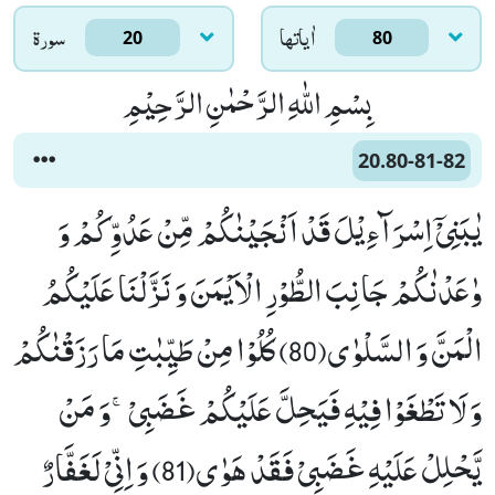
اٰياتها
سورۃ
20
80
بِسْمِ اللّٰهِ الرَّحْمٰنِ الرَّحِیْمِ
20.80-81-82
یٰبَنِیْۤ اِسْرَآءِیْلَ قَدْ اَنْجَیْنٰكُمْ مِّنْ عَدُوِّكُمْ وَ
وٰعَدْنٰكُمْ جَانِبَ الطُّوْرِ الْاَیْمَنَ وَ نَزَّلْنَا عَلَیْكُمُ
الْمَنَّ وَ السَّلْوٰى(80) كُلُوْا مِنْ طَیِّبٰتِ مَا رَزَقْنٰكُمْ
وَ لَا تَطْغَوْا فِیْهِ فَیَحِلَّ عَلَیْكُمْ غَضَبِیْۚ-وَ مَنْ
یَّحْلِلْ عَلَیْهِ غَضَبِیْ فَقَدْ هَوٰى(81) وَ اِنِّیْ لَغَفَّارٌ