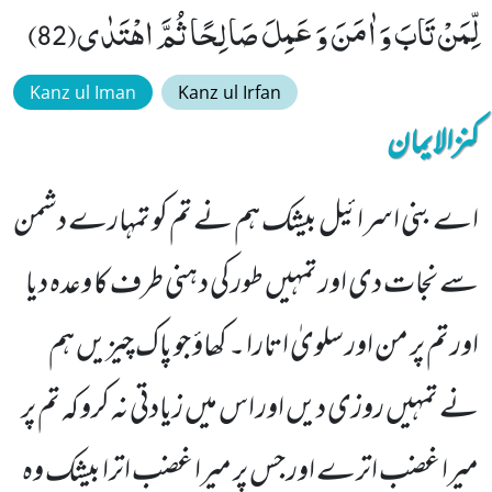
لِّمَنْ تَابَ وَ اٰمَنَ وَ عَمِلَ صَالِحًا ثُمَّ اهْتَدٰى(82)
Kanz ul Iman
Kanz ul Irfan
کنزالایمان
اے بنی اسرائیل بیشک ہم نے تم کو تمہارے دشمن
سے نجات دی اور تمہیں طور کی د ہنی طرف کا وعدہ دیا
اور تم پر من اور سلویٰ اتارا ۔ کھاؤ جو پاک چیزیں ہم
نے تمہیں روزی دیں اور اس میں زیادتی نہ کرو کہ تم پر
میرا غضب اترے اور جس پر میرا غضب اترا بیشک وہ