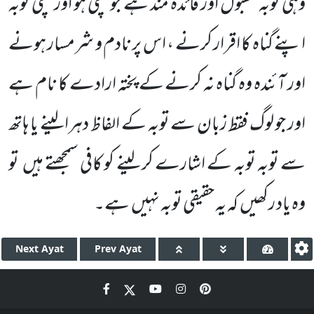
وہی توبہ مقبول اور فائدہ مند ہے جو سچی ہو اور سچی توبہ
اپنے گناہ کا اقرار کرنے ، اس پر نادم و شرمسار ہونے
اور آئندہ وہ گناہ نہ کرنے کے پختہ ارادے کا نام ہے
اور جو لوگ فقط زبان سے توبہ کے الفاظ دہرا لینے یا ہاتھ
سے توبہ توبہ کے اشارے کر لینے کو کافی سمجھتے ہیں تو
وہ یاد رکھیں کہ یہ حقیقی توبہ نہیں ہے۔
Next
Ayat
Prev
Ayat