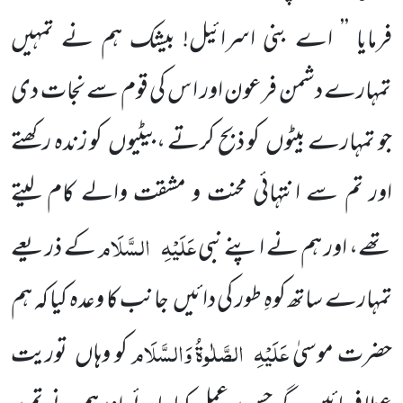
فرمایا ’’ اے بنی اسرائیل! بیشک ہم نے تمہیں
تمہارے دشمن فرعون اور ا س کی قوم سے نجات دی
جو تمہارے بیٹوں کو ذبح کرتے ،بیٹیوں کو زندہ رکھتے
اور تم سے انتہائی محنت و مشقت والے کام لیتے
عَلَیْہِ
السَّلَام
تھے، اور ہم نے اپنے نبی
کے ذریعے
تمہارے ساتھ کوہِ طور کی دائیں جانب کا وعدہ کیا کہ ہم
عَلَیْہِ
الصَّلٰوۃُ وَالسَّلَام
حضرت موسیٰ
کو وہاں توریت