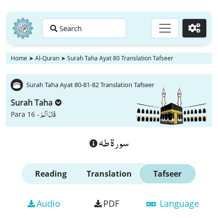
Search
Go
Home
➤
Al-Quran
➤
Surah Taha Ayat 80 Translation Tafseer
Surah Taha Ayat 80-81-82 Translation Tafseer
Surah Taha
قَالَ اَلَمْ
Para 16 -
سورة طه
Reading
Translation
Tafseer
Audio
PDF
Language