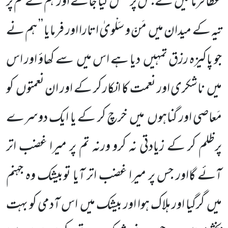
عطا فرمائیں گے جس پر عمل کیا جائے اور ہم نے تم پر
تیہ کے میدان میں مَنّ و سَلْویٰ اتارا اور فرمایا ’’ ہم نے
جو پاکیزہ رزق تمہیں دیا ہے اس میں سے کھاؤ اور اس
میں ناشکری اور نعمت کا انکار کر کے اور ان نعمتوں کو
مَعاصی اور گناہوں میں خرچ کر کے یا ایک دوسرے
پرظلم کر کے زیادتی نہ کرو ورنہ تم پر میرا غضب اتر
آئے گااور جس پر میرا غضب اتر آیا توبیشک وہ جہنم
میں گرگیا اور ہلاک ہوا اور بیشک میں اس آدمی کو بہت