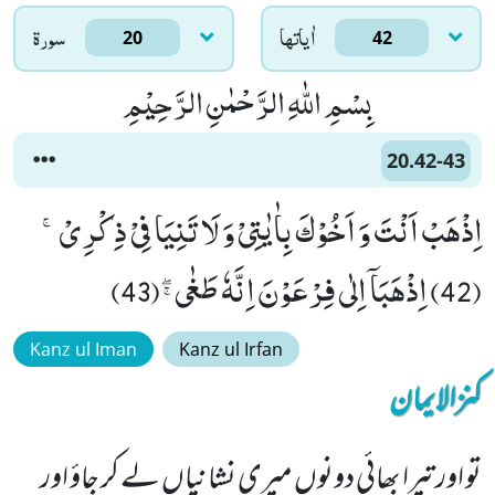
اٰياتها
سورۃ
20
42
بِسْمِ اللّٰهِ الرَّحْمٰنِ الرَّحِیْمِ
20.42-43
اِذْهَبْ اَنْتَ وَ اَخُوْكَ بِاٰیٰتِیْ وَ لَا تَنِیَا فِیْ ذِكْرِیْۚ
(42) اِذْهَبَاۤ اِلٰى فِرْعَوْنَ اِنَّهٗ طَغٰىﭕ(43)
Kanz ul Iman
Kanz ul Irfan
کنزالایمان
تو اور تیرا بھائی دونوں میری نشانیاں لے کر جاؤ اور