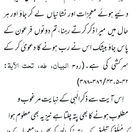
دئیے ہوئے معجزات اور نشانیاں
لے کر جاؤ اور ہر
حال میں
میرا ذکر کرتے رہنا،تم دونوں
فرعون کے
پاس جاؤ بیشک اس نے رب ہونے کا دعویٰ کر کے
روح البیان، طہ، تحت الآیۃ
سرکشی کی ہے۔
(
:
)
۴۲-۴۳،۵ / ۳۸۶-۳۸۸
اِس آیت سے ذکرِ الٰہی کے نہایت مرغوب و
مطلوب ہونے کا بھی پتہ چلتا ہے نیز یہ بھی معلوم ہوا