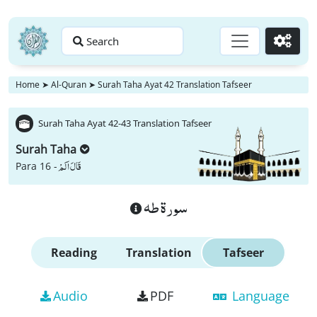
Search
Go
Home
➤
Al-Quran
➤
Surah Taha Ayat 42 Translation Tafseer
Surah Taha Ayat 42-43 Translation Tafseer
Surah Taha
قَالَ اَلَمْ
Para 16 -
سورة طه
Reading
Translation
Tafseer
Audio
PDF
Language