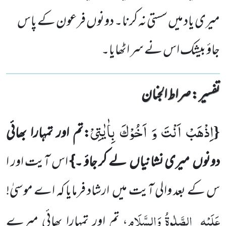
میری یاد میں سستی نہ کرنا۔ دونوں فرعون کے پاس
جاؤ بیشک اس نے سر اٹھایا۔
تفسیر : ‎صراط الجنان
اِذْهَبْ اَنْتَ وَ اَخُوْكَ بِاٰیٰتِیْ
{
:تم اور تمہارا بھائی
دونوں
میری نشانیاں
لے کر جاؤ ۔}
اس آیت اور ا
س کے بعد والی آیت میں
ارشاد فرمایا کہ اے موسیٰ!
عَلَیْہِ
الصَّلٰوۃُ وَالسَّلَام
، تم اور تمہارا بھائی میرے