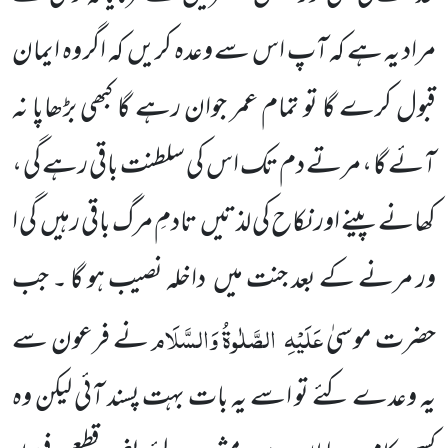
مراد یہ ہے کہ آپ اس سے وعدہ کریں
کہ اگر وہ ایمان
قبول کرے
گا تو تمام عمر جوان رہے گا کبھی بڑھاپا نہ
آئے گا ، مرتے دم تک اس کی سلطنت باقی رہے گی ،
کھانے پینے اور نکاح کی لذتیں
تادمِ مرگ باقی رہیں
گی ا
ور مرنے کے بعد جنت میں
داخلہ نصیب ہو گا ۔ جب
عَلَیْہِ
الصَّلٰوۃُ وَالسَّلَام
حضرت موسیٰ
نے
فرعون سے
یہ وعدے کئے تو اسے یہ بات بہت پسند آئی لیکن وہ