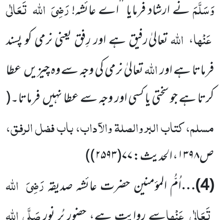
وَسَلَّمَ
رَضِیَ
اللہ
تَعَالٰی
نے ارشاد فرمایا
’’اے عائشہ!
عَنْہا
اللہ
،
تعالیٰ رفیق ہے اور رِفق یعنی نرمی کو پسند
اللہ
فرماتا ہے اور
تعالیٰ نرمی کی وجہ سے وہ چیزیں
عطا
کرتا ہے جو سختی یا کسی اور وجہ سے عطا نہیں
فرماتا۔
(
مسلم، کتاب البر والصلۃ والآداب، باب فضل الرفق،
ص۱۳۹۸، الحدیث: ۷۷(۲۵۹۳)
)
رَضِیَ
اللہ
(
4
)…
اُمُّ المؤمنین حضرت عائشہ صدیقہ
تَعَالٰی
عَنْہا
صَلَّی
اللہ
سے روایت ہے، حضور پُر نور