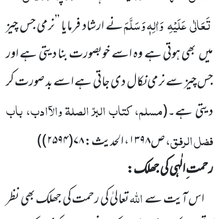
تَعَالٰی
عَلَیْہِ
وَاٰلِہٖ وَسَلَّمَ
نے ارشاد فرمایا ’’نرمی جس چیز
میں
بھی ہوتی ہے وہ اسے خوبصورت بنا دیتی ہے اور
جس چیز سے نرمی نکال دی جاتی ہے اسے بد صورت کر
مسلم، کتاب البرّ الصلۃ والآادب، باب
دیتی ہے۔
(
فضل الرفق،
ص۱۳۹۸، الحدیث: ۷۸(۲۵۹۴)
)
رحمت ِالٰہی کی جھلک:
اللہ
اس آیت سے
تعالیٰ کی رحمت کی جھلک بھی نظر