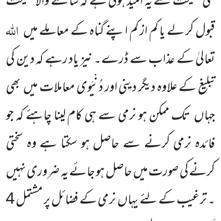
گئی نصیحت سے یہ امید ہوتی ہے کہ سامنے والا نصیحت
اللہ
قبول کر لے یا کم از کم اپنے
گناہ کے معاملے میں
تعالیٰ کے عذاب سے ڈرے۔ نیز یاد رہے کہ دین کی
تبلیغ کے علاوہ دیگر دینی اور دُنْیَوی معاملات
میں
بھی
جہاں
تک ممکن ہو نرمی سے ہی کام لینا چاہئے کہ جو
فائدہ نرمی کرنے سے حاصل ہو سکتا ہے وہ سختی
کرنے کی صورت میں
حاصل ہو جائے یہ ضروری نہیں
۔ ترغیب کے لئے یہاں
نرمی کے فضائل پر مشتمل
4