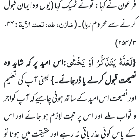
فرعون نے کہا: تو نے ٹھیک کہا
(یوں
وہ ایمان قبول
خازن، طہ، تحت الآیۃ
کرنے سے محروم رہا)
۔
(
: ۴۴،
)
۳ / ۲۵۴
لَعَلَّهٗ یَتَذَكَّرُ اَوْ یَخْشٰى
:
{
اس امید پر کہ شاید وہ
نصیحت قبول کرلے یا ڈرجائے۔}
یعنی آپ کی تعلیم
اور نصیحت اس امید کے ساتھ ہونی چاہیے کہ آپ کواجر
و ثواب ملے اور اس پر حجت لازم ہو جائے اور اس
کے پاس کوئی عذر باقی نہ رہے اور حقیقت میں
ہونا تو