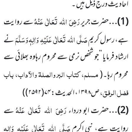
اَحادیث درج ذیل ہیں ۔
رَضِیَ
اللہ
تَعَالٰی
عَنْہُ
(
1
)…
حضرت جریر
سے روایت
صَلَّی
اللہ
تَعَالٰی
عَلَیْہِ
وَاٰلِہٖ وَسَلَّمَ
ہے، رسول کریم
نے
ارشاد فرمایا ’’جو شخص نرمی سے محروم رہاوہ بھلائی سے
مسلم، کتاب البر والصلۃ والآداب، باب
محروم رہا۔
(
فضل الرفق،
ص۱۳۹۸، الحدیث: ۷۴(۲۵۹۲)
)
رَضِیَ
اللہ
تَعَالٰی
عَنْہُ
(
2
)…
حضرت
ابو درداء
سے
صَلَّی
اللہ
تَعَالٰی
عَلَیْہِ
وَاٰلِہٖ
روایت ہے، نبی اکرم