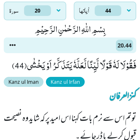
اٰياتها
سورۃ
20
44
بِسْمِ اللّٰهِ الرَّحْمٰنِ الرَّحِیْمِ
20.44
فَقُوْلَا لَهٗ قَوْلًا لَّیِّنًا لَّعَلَّهٗ یَتَذَكَّرُ اَوْ یَخْشٰى(44)
Kanz ul Iman
Kanz ul Irfan
کنزالعرفان
توتم اس سے نرم بات کہنا اس امید پر کہ شاید وہ نصیحت
قبول کرلے یا ڈرجائے۔