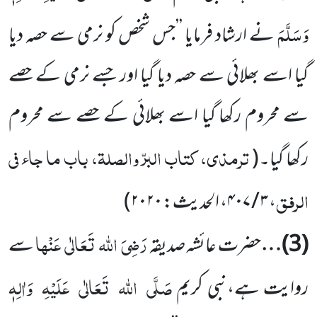
وَسَلَّمَ
نے ارشاد فرمایا ’’جس
شخص کو نرمی سے حصہ دیا
گیا اسے بھلائی سے حصہ دیا گیا اور جسے نرمی کے حصے
سے محروم رکھا گیا اسے بھلائی کے حصے سے محروم
ترمذی، کتاب البرّ والصلۃ، باب ما جاء فی
رکھا گیا۔
(
الرفق
، ۳ / ۴۰۷، الحدیث: ۲۰۲۰
)
رَضِیَ
اللہ
تَعَالٰی
عَنْہا
(
3
)…
حضرت عائشہ صدیقہ
سے
صَلَّی
اللہ
تَعَالٰی
عَلَیْہِ
وَاٰلِہٖ
روایت ہے،نبی کریم