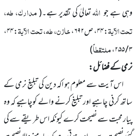
اللہ
مدارک، طہ،
وہی ہے جو
تعالیٰ کی تقدیر ہے۔
(
تحت الآیۃ
خازن، طہ، تحت الآیۃ
: ۴۴، ص۶۹۲،
: ۴۴،
ملتقطاً
)
۳ / ۲۵۵،
نرمی کے فضائل:
اس آیت سے معلوم ہو اکہ دین کی تبلیغ نرمی کے
ساتھ کرنی چاہیے اور تبلیغ کرنے والے کوچاہیے کہ وہ
پیار محبت
سے نصیحت کرے کیونکہ اس طریقے سے کی