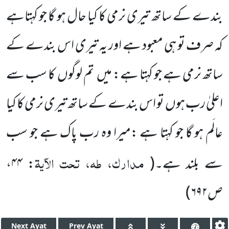
بندے کے ساتھ تیری نرمی کا کیا حال ہو گا جو کہتاہے
کہ صرف تو ہی معبود ہے اور یہ تیری اس بندے کے
ساتھ نرمی ہے جو کہتا ہے: میں
تم لوگوں
کا سب سے
اعلیٰ رب ہوں
تو اس بندے کے ساتھ تیری نرمی کا کیا
عالَم ہو گا جو کہتا ہے :میرا وہ رب پاک ہے جو سب
مدارک، طہ، تحت الآیۃ
سے بلند ہے۔
(
: ۴۴،
ص۶۹۲
)
Next
Ayat
Prev
Ayat