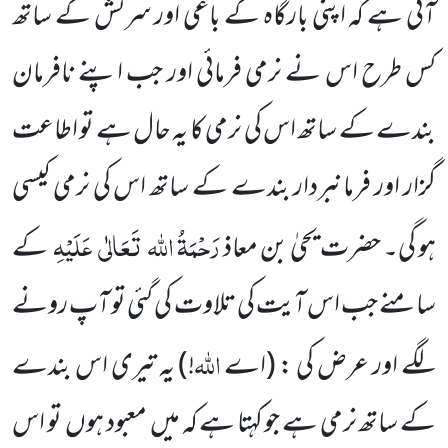
آتی ہے کہ اپنی بارگاہ کے باغی اور سرکش کے ساتھ
کس طرح
اس نے نرمی فرمائی اور جب اپنے نافرمان
بندے کے ساتھ اس کی نرمی کا یہ حال ہے تو اطاعت
گزار اور فرمانبردار بندے
کے ساتھ اس کی نرمی کیسی
رَحْمَۃُ اللہ
تَعَالٰی
عَلَیْہِ
ہو گی۔ حضرت یحیٰ بن معاذ
کے
سامنے جب اس آیت کی تلاوت کی گئی تو آپ
رونے
اللّٰہ
لگے اور عرض کی :
(اے
!)
یہ تیری اس بندے
کے ساتھ نرمی ہے جو کہتا ہے کہ میں
معبود ہوں
تو اس