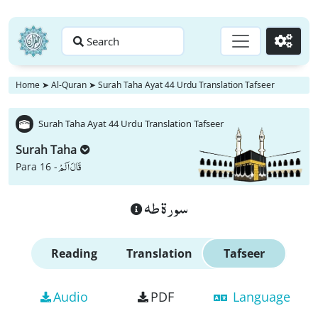
Search
Go
Home
➤
Al-Quran
➤
Surah Taha Ayat 44 Urdu Translation Tafseer
Surah Taha Ayat 44 Urdu Translation Tafseer
Surah Taha
قَالَ اَلَمْ
Para 16 -
سورة طه
Reading
Translation
Tafseer
Audio
PDF
Language