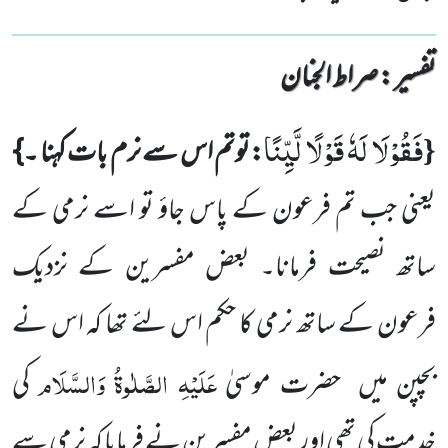
تفسیر : ‎صراط الجنان
فَقُوْلَا لَهٗ قَوْلًا لَّیِّنًا
{
:توتم اس سے نرم بات کہنا ۔}
یعنی جب تم فرعون کے پاس جاؤ تو اسے نرمی کے
ساتھ نصیحت فرمانا۔
بعض مفسرین کے نزدیک
فرعون کے ساتھ نرمی کا حکم اس لئے تھا کہ اس نے
عَلَیْہِ
الصَّلٰوۃُ وَالسَّلَام
بچپن میں
حضرت موسیٰ
کی
خدمت کی تھی اور بعض مفسرین نے فرمایا کہ نرمی سے