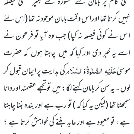
کسی کام پر ہامان سے مشورہ لئے بغیر قطعی فیصلہ
نہیں
کرتا تھا اور اس وقت ہامان موجود نہ تھا
(اس لئے
ا س نے کوئی فیصلہ نہ کیا)
جب وہ آیا تو فرعون نے
اسے یہ خبر دی اور کہا کہ میں
چاہتا ہوں
کہ حضرت
عَلَیْہِ
الصَّلٰوۃُ وَالسَّلَام
موسیٰ
کی ہدایت پر ایمان قبول کر
لوں ۔ یہ سن کر ہامان کہنے لگا: میں
تو تجھے عقلمند اور دانا
سمجھتا تھا
(لیکن یہ کیا کہ )
تو رب ہے اور بندہ بننا چاہتا
ہے ، تو معبود ہے اور عابد بننے کی خواہش کرتا ہے ؟