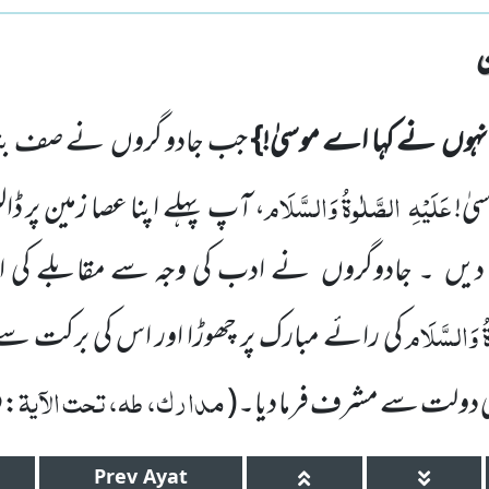
نہوں
نے کہا اے موسیٰ!}
جب جادو گروں
نے صف بندی 
عَلَیْہِ
الصَّلٰوۃُ
وَالسَّلَام
یٰ!
، آپ پہلے اپنا عصا زمین پر ڈا
 دیں
۔ جادوگروں
نے ادب کی وجہ سے مقابلے
کی ا
ُ وَالسَّلَام
کی رائے مبارک پر چھوڑا اور اس کی برکت سے 
مدارک، طہ، تحت الآیۃ
ی دولت سے مشرف فرما دیا۔
(
: ۶۵، ص۶۹۵
Prev
Ayat