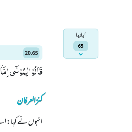
اٰياتها
65
20.65
قَالُوْا یٰمُوْسٰۤى اِمَّاۤ 
کنزالعرفان
انہوں نے کہا: اے م