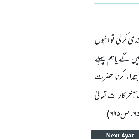
کر لی تو انہوں
لیں
گے یاہم پہلے
بتداء کرنا حضرت
اللہ
آخر کار
تعالیٰ
)
Next
Ayat