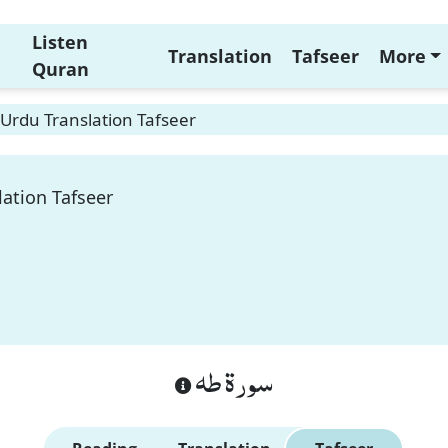
Listen
Translation
Tafseer
More
Quran
Urdu Translation Tafseer
ation Tafseer
سورة طه