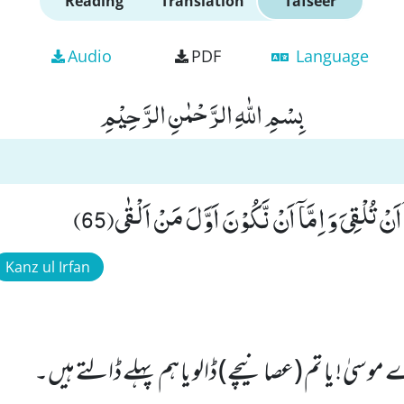
Reading
Translation
Tafseer
Audio
PDF
Language
بِسْمِ اللّٰهِ الرَّحْمٰنِ الرَّحِیْمِ
اَنْ تُلْقِیَ وَ اِمَّاۤ اَنْ نَّكُوْنَ اَوَّلَ مَنْ اَلْقٰى(65)
Kanz ul Irfan
وسیٰ ! یا تم (عصا نیچے) ڈالو یا ہم پہلے ڈالتے ہیں۔