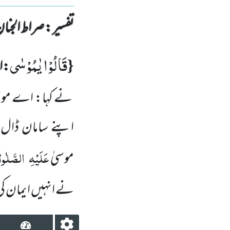
تفسیر : ‎صراط الجنان
قَالُوْا یٰمُوْسٰى
{
:ا
نے کہا: اے موس
اپنے سامان ڈال
عَلَیْہِ
الصَّلٰوۃ
موسیٰ
نے انہیں
ایمان ک