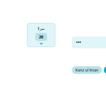
سورۃ
20
Kanz ul Iman