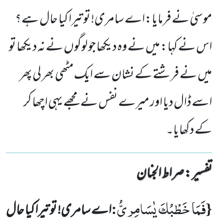
موسیٰ نے فرمایا:اے سامری! تو تیرا کیا حال ہے؟
اس نے کہا: میں نے وہ دیکھا جو لوگوں نے نہ دیکھا تو
میں نے فرشتے کے نشان سے ایک مٹھی بھر لی پھر
اسے ڈال دیا اور میرے نفس نے مجھے یہی اچھا کر
کے دکھایا۔
تفسیر : ‎صراط الجنان
فَمَا خَطْبُكَ یٰسَامِرِیُّ
:
{
اے سامری! تو تیرا کیا حال