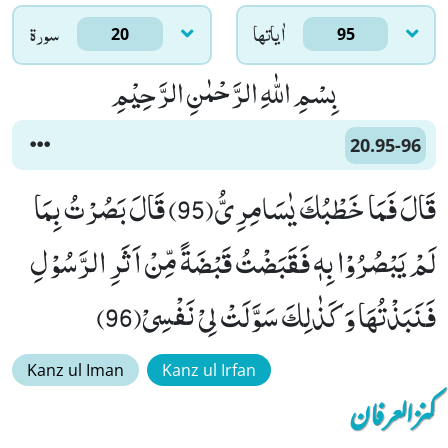
اٰياتها
سورۃ
20
95
بِسْمِ اللّٰهِ الرَّحْمٰنِ الرَّحِیْمِ
20.95-96
قَالَ فَمَا خَطْبُكَ یٰسَامِرِیُّ(95) قَالَ بَصُرْتُ بِمَا
لَمْ یَبْصُرُوْا بِهٖ فَقَبَضْتُ قَبْضَةً مِّنْ اَثَرِ الرَّسُوْلِ
فَنَبَذْتُهَا وَ كَذٰلِكَ سَوَّلَتْ لِیْ نَفْسِیْ(96)
Kanz ul Iman
Kanz ul Irfan
کنزالعرفان