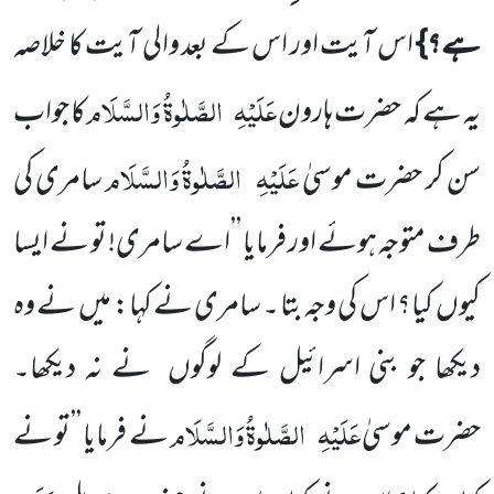
ہے؟}
اس آیت اور اس کے بعد والی آیت کا خلاصہ
عَلَیْہِ
الصَّلٰوۃُ وَالسَّلَام
یہ ہے کہ حضرت ہارون
کا جواب
عَلَیْہِ
الصَّلٰوۃُ وَالسَّلَام
سن کر حضرت موسیٰ
سامری کی
طرف متوجہ ہوئے اور فرمایا ’’اے سامری! تو نے ایسا
کیوں کیا؟ اس کی وجہ بتا ۔ سامری نے کہا: میں نے وہ
دیکھا جو بنی اسرائیل کے لوگوں نے نہ دیکھا۔
عَلَیْہِ
الصَّلٰوۃُ وَالسَّلَام
حضرت موسیٰ
نے فرمایا ’’تو نے