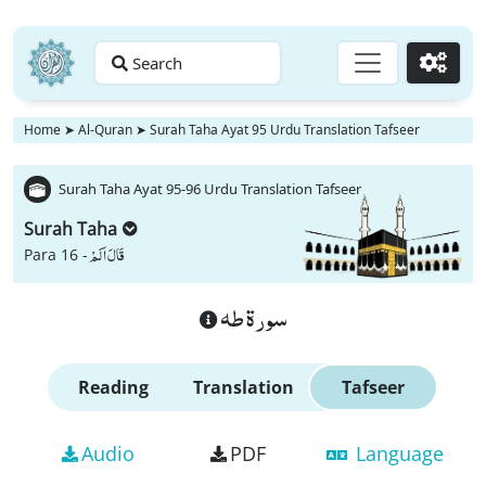
Search
Go
Home
➤
Al-Quran
➤
Surah Taha Ayat 95 Urdu Translation Tafseer
Surah Taha Ayat 95-96 Urdu Translation Tafseer
Surah Taha
قَالَ اَلَمْ
Para 16 -
سورة طه
Reading
Translation
Tafseer
Audio
PDF
Language