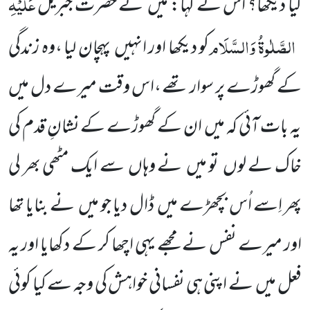
عَلَیْہِ
کیا دیکھا؟ اس نے کہا: میں نے حضرت جبریل
الصَّلٰوۃُ وَالسَّلَام
کو دیکھا اور انہیں پہچان لیا ،وہ زندگی
کے گھوڑے پر سوار تھے ،اس وقت میرے دل میں
یہ بات آئی کہ میں ان کے گھوڑے کے نشانِ قدم کی
خاک لے لوں تو میں نے وہاں سے ایک مٹھی بھر لی
پھر اِسے اُس بچھڑے میں ڈال دیا جو میں نے بنایا تھا
اور میرے نفس نے مجھے یہی اچھا کر کے دکھایا اور یہ
فعل میں نے اپنی ہی نفسانی خواہش کی وجہ سے کیا کوئی