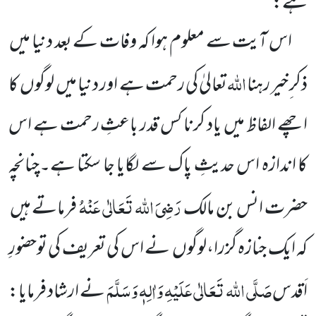
ہے:
اس آیت سے معلوم ہوا کہ وفات کے بعد دنیا میں
اللہ
ذکر ِخیر رہنا
تعالیٰ کی رحمت ہے اور دنیا میں
لوگوں
کا
اچھے الفاظ میں
یاد کرنا کس قدر باعثِ رحمت ہے اس
کا اندازہ اس حدیثِ پاک سے لگایا جا سکتا ہے۔چنانچہ
رَضِیَ اللہ تَعَالٰی عَنْہُ
حضرت انس بن مالک
فرماتے ہیں
کہ ایک جنازہ گزرا،لوگوں
نے اس کی تعریف کی توحضورِ
صَلَّی اللہ تَعَالٰی عَلَیْہِ وَاٰلِہٖ وَسَلَّمَ
اَقدس
نے ارشاد فرمایا: