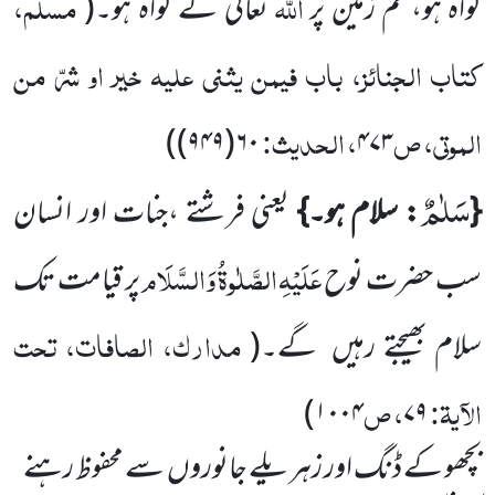
اللہ
مسلم،
گواہ ہو، تم زمین پر
تعالیٰ کے گواہ ہو۔
(
کتاب الجنائز، باب فیمن یثنی علیہ خیر او شرّ من
الموتی، ص
، الحدیث:
)
۶۰(۹۴۹)
۴۷۳
سَلٰمٌ
{
: سلام ہو۔}
یعنی فرشتے ،جنات اور انسان
عَلَیْہِ
الصَّلٰوۃُ
وَالسَّلَام
سب حضرت نوح
پر قیامت تک
مدارک، الصافات، تحت
سلام بھیجتے
رہیں
گے۔
(
الآیۃ:
، ص
)
۱۰۰۴
۷۹
بچھو کے ڈنگ اور زہریلے جانوروں
سے محفوظ رہنے