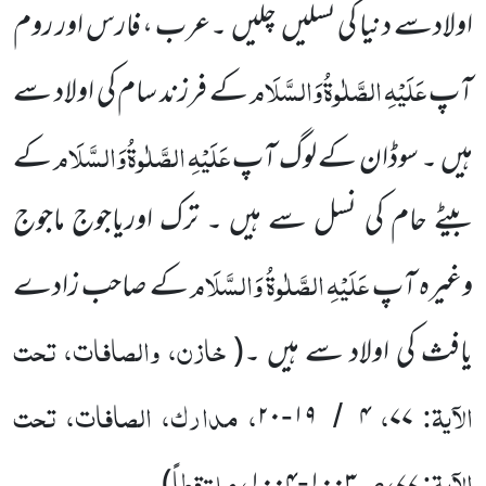
اولادسے دنیا کی نسلیں
چلیں
۔عرب ، فارس اور روم
عَلَیْہِ
الصَّلٰوۃُ
وَالسَّلَام
آپ
کے فرزند سام کی اولاد سے
عَلَیْہِ
الصَّلٰوۃُ
وَالسَّلَام
ہیں
۔ سوڈان کے لوگ آپ
کے
بیٹے حام کی نسل سے ہیں ۔ ترک اوریاجوج ماجوج
عَلَیْہِ
الصَّلٰوۃُ
وَالسَّلَام
وغیرہ آپ
کے صاحب زادے
خازن، والصافات، تحت
یافث کی اولاد سے ہیں ۔
(
الآیۃ:
،
، مدارک، الصافات، تحت
۲۰
۱۹
۴
۷۷
-
/
الآیۃ:
، ص
، ملتقطاً
-