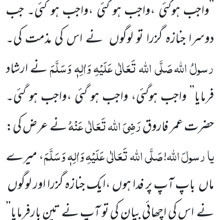
’’واجب ہوگئی ،واجب ہو گئی ،واجب ہو گئی۔ جب
دوسرا جنازہ گزرا تو لوگوں
نے اس کی مذمت کی۔
رسولُ اللہ
صَلَّی اللہ تَعَالٰی عَلَیْہِ وَاٰلِہٖ وَسَلَّمَ
نے ارشاد
فرمایا’’ واجب ہوگئی، واجب ہو گئی ،واجب ہو گئی۔
رَضِیَ اللہ تَعَالٰی عَنْہُ
حضرت عمر فاروق
نے عرض کی:
یا
رسولَ
اللہ
صَلَّی اللہ تَعَالٰی عَلَیْہِ وَاٰلِہٖ وَسَلَّمَ
!
، میرے
ماں
باپ آپ پر فدا ہوں ،ایک جنازہ
گزرا اور لوگوں
نے اس کی اچھائی بیان کی تو آپ نے تین بارفرمایا’’