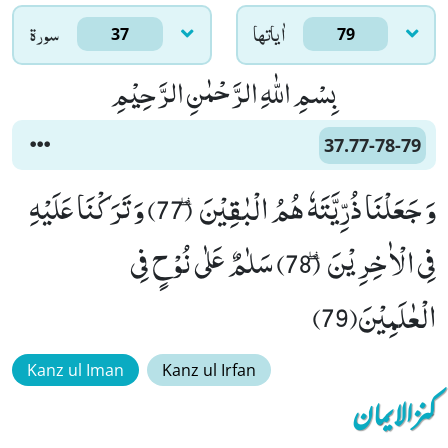
اٰياتها
سورۃ
37
79
بِسْمِ اللّٰهِ الرَّحْمٰنِ الرَّحِیْمِ
37.77-78-79
وَ جَعَلْنَا ذُرِّیَّتَهٗ هُمُ الْبٰقِیْنَ٘ ۖ (77) وَ تَرَكْنَا عَلَیْهِ
فِی الْاٰخِرِیْنَ٘ ۖ (78) سَلٰمٌ عَلٰى نُوْحٍ فِی
الْعٰلَمِیْنَ(79)
Kanz ul Iman
Kanz ul Irfan
کنزالایمان