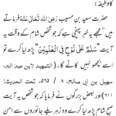
کاوظیفہ:
رَضِیَ اللہ تَعَالٰی عَنْہُ
حضرت سعید بن مسیب
فرماتے
ہیں ’’مجھے یہ خبر پہنچی ہے کہ جو شخص شام کے وقت یہ
سَلٰمٌ عَلٰى نُوْحٍ فِی الْعٰلَمِیْنَ
آیت
’’
‘‘
پڑھ لیا کرے تو
التمہید لابن عبد البر،
اسے بچھو نہیں
کاٹے گا۔
(
سہیل بن ابی صالح،
، تحت الحدیث:
۵۶۵
۸
/
۶۱۱
)
اور بعض بزرگوں
نے فرمایا کہ جو شخص یہ آیت
صبح شام پڑھ لیا کرے وہ زہریلے جانوروں
سے امن