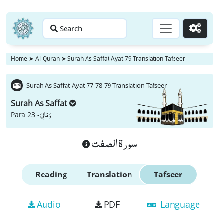
Search
Go
Home
➤
Al-Quran
➤
Surah As Saffat Ayat 79 Translation Tafseer
Surah As Saffat Ayat 77-78-79 Translation Tafseer
Surah As Saffat
وَ مَا لِیَ
Para 23 -
سورة الصفت
Reading
Translation
Tafseer
Audio
PDF
Language