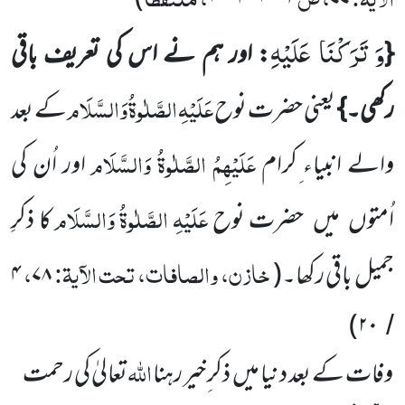
)
۱۰۰۴
۱۰۰۳
۷۷
وَ تَرَكْنَا عَلَیْهِ
{
: اور ہم نے اس کی تعریف باقی
عَلَیْہِ
الصَّلٰوۃُ
وَالسَّلَام
رکھی۔}
یعنی حضرت نوح
کے بعد
عَلَیْہِمُ الصَّلٰوۃُ وَالسَّلَام
والے انبیاء ِکرام
اور اُن کی
عَلَیْہِ
الصَّلٰوۃُ
وَالسَّلَام
اُمتوں
میں
حضرت نوح
کا ذکرِ
خازن، والصافات، تحت الآیۃ:
،
جمیل باقی رکھا۔
(
۷۸
۴
)
۲۰
/
اللہ
وفات کے بعد دنیا میں
ذکر ِخیر رہنا
تعالیٰ کی رحمت