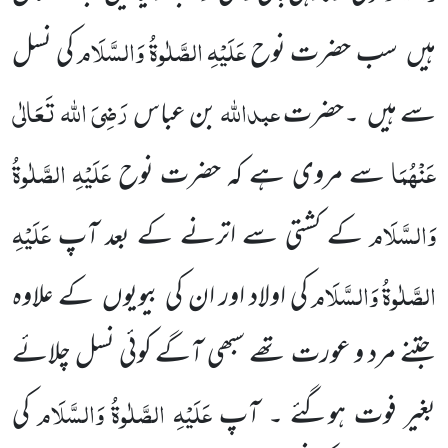
عَلَیْہِ
الصَّلٰوۃُ
وَالسَّلَام
ہیں
سب حضرت نوح
کی نسل
عبداللہ
رَضِیَ
اللہ تَعَالٰی
سے ہیں
۔حضرت
بن عباس
عَنْہُمَا
عَلَیْہِ
الصَّلٰوۃُ
سے مروی ہے کہ حضرت نوح
وَالسَّلَام
عَلَیْہِ
کے کشتی سے اترنے کے بعد
آپ
الصَّلٰوۃُ
وَالسَّلَام
کی اولاد اور ان کی بیویوں
کے علاوہ
جتنے مرد و عورت تھے سبھی آگے کوئی نسل چلائے
عَلَیْہِ
الصَّلٰوۃُ
وَالسَّلَام
بغیر فوت ہوگئے ۔ آپ
کی