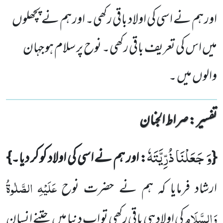
اور ہم نے اسی کی اولاد باقی رکھی۔ اور ہم نے پچھلوں
میں اس کی تعریف باقی رکھی۔ نوح پر سلام ہو جہان
والوں میں ۔
تفسیر : ‎صراط الجنان
وَ جَعَلْنَا ذُرِّیَّتَهٗ
{
: اور ہم نے اسی کی اولاد کو کر دیا۔}
عَلَیْہِ
الصَّلٰوۃُ
ارشاد فرمایا کہ ہم نے حضرت نوح
وَالسَّلَام
کی اولاد ہی باقی
رکھی تو اب دنیا میں
جتنے انسان