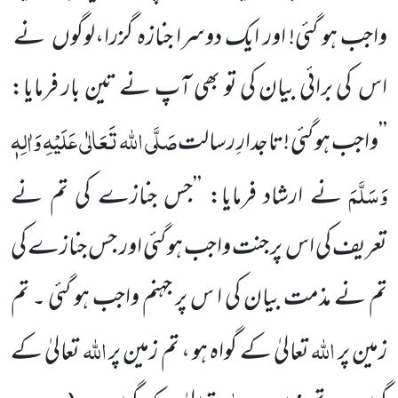
واجب ہو گئی! اور ایک دوسرا جنازہ گزرا،لوگوں
نے
اس کی برائی بیان کی تو بھی آپ نے تین بار فرمایا:
صَلَّی اللہ تَعَالٰی عَلَیْہِ وَاٰلِہٖ
’’واجب ہو گئی !تاجدارِ رسالت
وَسَلَّمَ
نے ارشاد فرمایا: ’’جس جنازے کی تم نے
تعریف کی اس پر جنت واجب ہو گئی اور جس جنازے کی
تم نے مذمت بیان کی ا س پر جہنم واجب ہو گئی ۔ تم
اللہ
اللہ
زمین پر
تعالیٰ کے گواہ ہو ، تم زمین پر
تعالیٰ کے