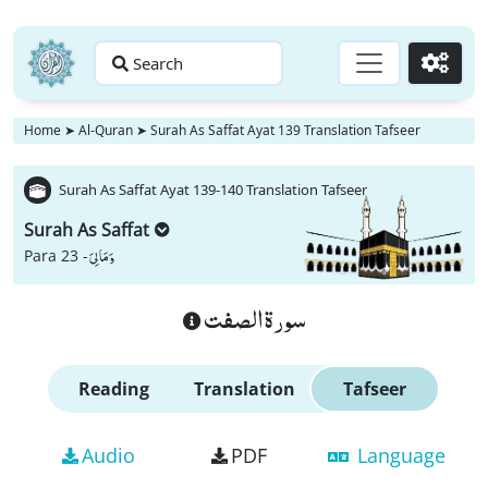
Search
Go
Home
➤
Al-Quran
➤
Surah As Saffat Ayat 139 Translation Tafseer
Surah As Saffat Ayat 139-140 Translation Tafseer
Surah As Saffat
وَ مَا لِیَ
Para 23 -
سورة الصفت
Reading
Translation
Tafseer
Audio
PDF
Language