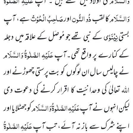
کی اولاد میں
سے ہیں ۔ آپ
وَالسَّلَام
ذُو
النُّون
صَاحِبُ
الْحُوْتْ
کا لقب
اور
ہے، آپ
نِیْنَوٰی
بستی
کے نبی تھے جو مُوصَل کے علاقہ میں
دجلہ
عَلَیْہِ
الصَّلٰوۃُ
وَالسَّلَام
کے کنارے پر واقع تھی۔آپ
نے چالیس سال ان لوگوں
کو بت پرستی چھوڑنے اور
اللہ
تعالیٰ کی وحدانیّت
کا اقرار کرنے کی دعوت دی
عَلَیْہِ
الصَّلٰوۃُ
وَالسَّلَام
لیکن انہوں
نے آپ
کو جھٹلایا اور
عَلَیْہِ
الصَّلٰوۃُ
اپنے شرک سے باز نہ آئے، تب آپ