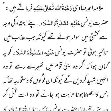
رَحْمَۃُاللہ تَعَالٰی عَلَیْہِ
علامہ احمد صاوی
فرماتے ہیں :’’
عَلَیْہِ
الصَّلٰوۃُ
وَالسَّلَام
حضرت یونس
اپنے اجتہاد کی وجہ
سے کشتی
میں
سوار ہوئے تھے کیونکہ جب عذاب میں
عَلَیْہِ
الصَّلٰوۃُ
وَالسَّلَام
تاخیر ہوئی تو حضرت یونس
کو یہ
گمان ہوا کہ اگر وہ اپنی قوم میں
ٹھہرے رہے تو وہ
انہیں
شہید کر دیں
گے کیونکہ ان لوگوں
کا دستوریہ تھا کہ
جس کا جھوٹاہونا ثابت ہو جائے تو وہ اسے قتل کر
عَلَیْہِ
الصَّلٰوۃُ
وَالسَّلَام
دیتے تھے لہٰذا حضرت یونس
کا