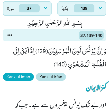
اٰياتها
سورۃ
37
139
بِسْمِ اللّٰهِ الرَّحْمٰنِ الرَّحِیْمِ
37.139-140
وَ اِنَّ یُوْنُسَ لَمِنَ الْمُرْسَلِیْنَﭤ(139) اِذْ اَبَقَ اِلَى
الْفُلْكِ الْمَشْحُوْنِۙ (140)
Kanz ul Iman
Kanz ul Irfan
کنزالایمان
اور بے شک یونس پیغمبروں سے ہے۔ جب کہ