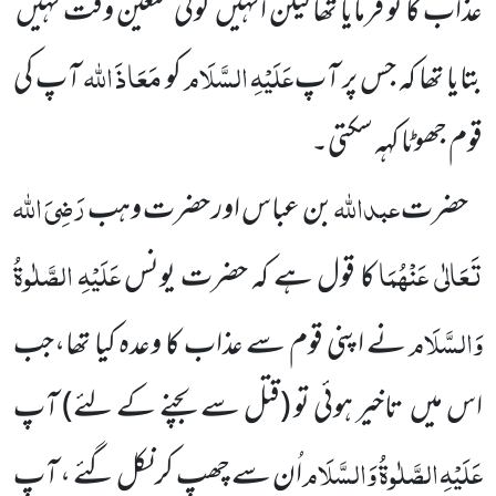
عذاب
کا تو فرمایا تھا لیکن انہیں
کوئی مُتَعَیَّن وقت نہیں
عَلَیْہِ
السَّلَام
مَعَاذَ
اللہ
بتایا تھا کہ جس پر آپ
کو
آپ کی
قوم جھوٹا کہہ سکتی۔
عبداللہ
رَضِیَ اللہ
حضرت
بن عباس اور حضرت وہب
تَعَالٰی عَنْہُمَا
عَلَیْہِ
الصَّلٰوۃُ
کا قول ہے کہ حضرت یونس
وَالسَّلَام
نے اپنی قوم سے عذاب کا وعدہ کیا تھا،جب
اس میں
تاخیر ہوئی تو
(قتل سے بچنے کے لئے)
آپ
عَلَیْہِ
الصَّلٰوۃُ
وَالسَّلَام
اُن سے چھپ کر نکل گئے ، آپ