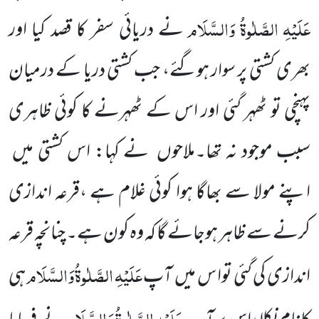
عَلَیْہِ
الصَّلٰوۃُ
وَالسَّلَام
نے دریائی سفر کا قصد کیا اور
بھری کشتی پر سوار ہوگئے، جب کشتی دریا کے درمیان
پہنچی تو ٹھہر گئی اور اس کے ٹھہرنے کا کوئی ظاہری
سبب موجود نہ تھا۔ملاحوں
نے کہا: اس کشتی میں
اپنے مولا سے بھاگا ہوا
کوئی غلام ہے ،قرعہ اندازی
کرنے سے ظاہر ہوجائے گا کہ وہ کون ہے۔ چنانچہ قرعہ
عَلَیْہِ
الصَّلٰوۃُ
وَالسَّلَام
اندازی کی گئی توا س میں
آپ
ہی
عَلَیْہِ
الصَّلٰوۃُ
وَالسَّلَام