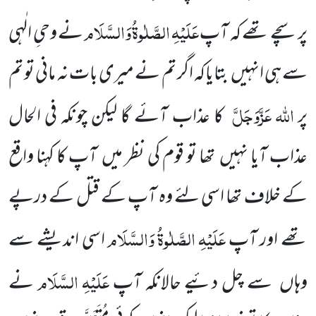
عَلَیْہِ
الصَّلٰوۃُ
وَالسَّلَام
پر سچے تھے کہ آپ
نے وحیِ الٰہی
سے ہی انہیں
بتایاکہ اگر تم نے میری بات نہ مانی تو تم
اللہ
عَزَّوَجَلَّ
پر
کا عذاب آئے گا لیکن چونکہ فی الحال
عذاب آیا نہیں
تھا تو قوم کی نظر میں
آپ کا کہنا واقع
کے خلاف تھا اسی لئے وہ آپ
کے قتل کے درپے
عَلَیْہِ
الصَّلٰوۃُ
وَالسَّلَام
تھے اور آپ
اسی اندیشے سے
عَلَیْہِ
السَّلَام
وہاں
سے چل دئیے حالانکہ آپ
نے