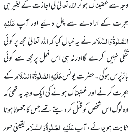
اللہ
وجہ سے غضبناک ہو کر
تعالیٰ کی اجازت
کے بغیر ہی
عَلَیْہِ
ہجرت کے ارادے سے چل دئیے اور آپ
الصَّلٰوۃُ
وَالسَّلَام
اللہ
نے یہ خیال کیا کہ
تعالیٰ مجھ پر کوئی
تنگی نہیں
کرے گااورنہ ہی اس فعل پرمجھ سے کوئی
عَلَیْہِ
الصَّلٰوۃُ
وَالسَّلَام
بازپُرس ہوگی۔ حضرت یونس
کے
ہجرت کرنے اور غضبناک ہونے کی ایک وجہ یہ تھی کہ
وہ لوگ اس شخص کو قتل کر دیتے تھے جس کا جھوٹاہونا
عَلَیْہِ
الصَّلٰوۃُ
وَالسَّلَام
ثابت ہو جائے، آپ
یقینی
طور