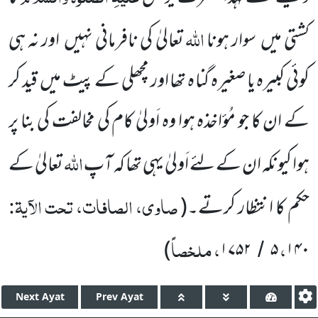
اللہ
کشتی میں
سوار ہونا
تعالیٰ کی نافرمانی نہیں
اور نہ ہی
کوئی کبیرہ یا صغیرہ گنا ہ تھا اور مچھلی کے پیٹ میں
قید کر
کے ان کا جو مُؤاخذہ ہوا وہ اَولیٰ کام کی مخالفت کی بنا پر
اللہ
ہوا کیونکہ ان کے لئے اَولیٰ یہی تھا کہ آپ
تعالیٰ کے
صاوی، الصافات، تحت الآیۃ:
حکم کا انتظار کرتے۔
(
،
، ملخصاً
)
۱۷۵۲
۵
۱۴۰
/
Next
Ayat
Prev
Ayat