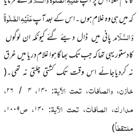
کانام نکلا،اس پر آپ
نے فرمایا
عَلَیْہِ
الصَّلٰوۃُ
کہ میں
ہی وہ غلام ہوں ۔ اس کے بعد آپ
وَالسَّلَام
پانی میں
ڈال دیئے گئے کیونکہ ان لوگوں
کادستور یہی تھا کہ جب تک بھاگا ہوا غلام دریا میں
غرق
نہ کردیاجائے اس وقت تک کشتی چلتی نہ تھی۔
(
خازن، والصافات، تحت الآیۃ:
،
،
۲۶
۴
۱۴۰
/
مدارک، الصافات، تحت الآیۃ:
، ص
،
۱۰۰۹
۱۴۰
ملتقطاً
)