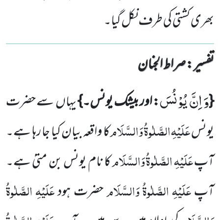
بھری کشتی کی طرف نکل گیا۔
تفسیر : ‎صراط الجنان
وَ اِنَّ یُوْنُسَ
{
: اور بیشک یونس۔}
یہاں
سے حضرت
عَلَیْہِ
الصَّلٰوۃُ
وَالسَّلَام
یونس
کا واقعہ بیان کیا جا رہا ہے۔
عَلَیْہِ
الصَّلٰوۃُ
وَالسَّلَام
آپ
کا نام یونس بن متیٰ ہے۔
عَلَیْہِ
الصَّلٰوۃُ
وَالسَّلَام
عَلَیْہِ
الصَّلٰوۃُ
آپ
حضرت ہود
وَالسَّلَام
عَلَیْہِ
الصَّلٰوۃُ