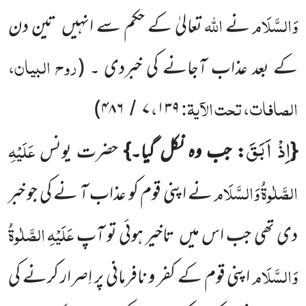
وَالسَّلَام
اللہ
نے
تعالیٰ کے حکم سے انہیں
تین دن
روح البیان،
کے بعد عذاب آجانے کی خبردی ۔
(
الصافات، تحت الآیۃ:
،
)
۴۸۶
۷
۱۳۹
/
اِذْ اَبَقَ
عَلَیْہِ
{
: جب وہ نکل گیا۔}
حضرت یونس
الصَّلٰوۃُ
وَالسَّلَام
نے اپنی قوم کو عذاب آ نے کی جو خبر
عَلَیْہِ
الصَّلٰوۃُ
دی
تھی جب اس میں
تاخیر ہوئی تو آپ
وَالسَّلَام
اپنی قوم کے کفر و نافرمانی پر اِصرار کرنے کی