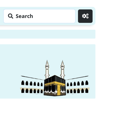
Search
Go