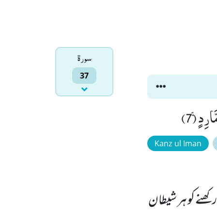
سورۃ
37
Kanz ul Iman
کھنے کو ہر شیطان