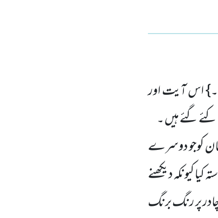
ا۔} اس آیت اور
 کئے گئے ہیں ۔
مان کوجو دوسرے
یا کیونکہ دیکھنے
ادر پر رنگ برنگ