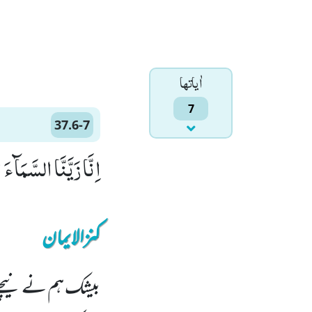
اٰياتها
7
37.6-7
اِنَّا زَیَّنَّا السَّمَآءَ الدُّنْیَا بِزِیْن
کنزالایمان
بیشک ہم نے نیچے ک