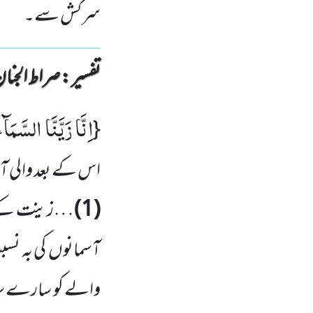
سرکش سے۔
تفسیر : ‎صراط الجنان
اِنَّا زَیَّنَّا السَّمَآ
{
اس کے بعد والی آ
(1)
…زینت کے لئ
آسمانوں کی بہ نسب
والے کو سارے ستا