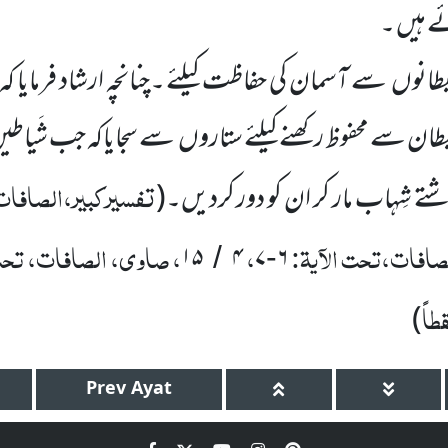
 ہیں ۔
ں سے آسمان کی حفاظت کیلئے ۔چنانچہ ارشاد فرمایا کہ
طان سے محفوظ رکھنے کیلئے ستاروں سے سجایاکہ جب شَیاط
تفسیرکبیر،الصافات،
رشتے شِہاب مار کر ان کو دور کردیں۔(
صافات،تحت الآیۃ:
،
، صاوی، الصافات، تحت 
۱۵
۴
۷
۶
/
-
طاً
)
Prev
Ayat