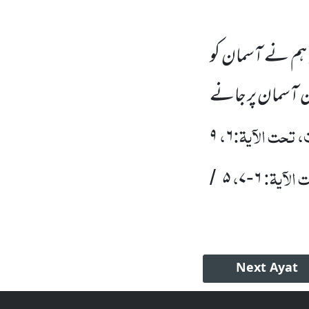
 ہم نے آسمان کو
ین آسمان پر جانے
 تحت الآیۃ:
،
۹
۶
الآیۃ:
،
۵
۷
۶
/
-
Next
Ayat