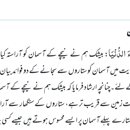
ءَ الدُّنْیَا
: بیشک ہم نے نیچے کے آسمان کو آراستہ کی
یت میں آسمان کو ستاروں سے سجانے کے دو فوائد بیان
ے۔چنانچہ ارشاد فرمایا کہ بیشک ہم نے نیچے کے آس
ت زمین سے قریب تر ہے، ستاروں کے سنگھار سے آراستہ ک
رے پہلے آسمان پر ایسے محسوس ہوتے ہیں جیسے کسی چ