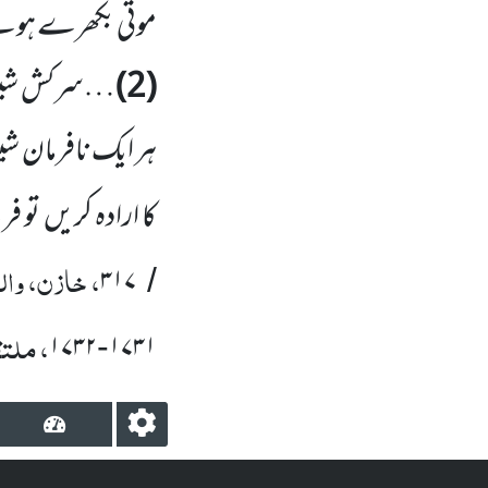
موتی بکھرے ہوئے
(2)
…سرکش شیطانو
ہر ایک نافرمان شی
کا ارادہ کریں تو ف
، خازن، وال
۳۱۷
/
، ملتق
۱۷۳۲
۱۷۳۱
-