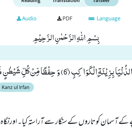
Reading
Translation
Tafseer
Audio
PDF
Language
بِسْمِ اللّٰهِ الرَّحْمٰنِ الرَّحِیْمِ
َةِ ﹰالْكَوَاكِبِۙ (6) وَ حِفْظًا مِّنْ كُلِّ شَیْطٰنٍ مَّارِدٍۚ (7)
Kanz ul Irfan
ے آسمان کو تاروں کے سنگار سے آراستہ کیا۔ اور نگاہ ر