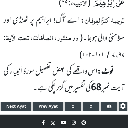
عَلٰۤى اِبْرٰهِیْمَ
الانبیاء:
)
۶۹
(
‘‘
ترجمۂ
کنزُالعِرفان
: اے آگ! ابراہیم پر ٹھنڈی اور
در منثور، الصافات، تحت الآیۃ:
سلامتی والی ہوجا۔
(
،
)
۱۰۲
۱۰۱
۷
۹۷
-
/
نوٹ:
اس واقعے کی بعض تفصیل سورۂ اَنبیاء کی
آیت نمبر
68
کی تفسیر میں
گزر چکی ہے۔
Next
Ayat
Prev
Ayat