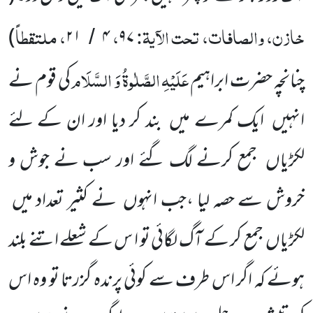
خازن، والصافات، تحت الآیۃ:
،
، ملتقطاً
)
۲۱
۴
۹۷
/
عَلَیْہِ
الصَّلٰوۃُ
وَ
السَّلَام
چنانچہ حضرت ابراہیم
کی قوم نے
انہیں
ایک کمرے میں
بند کر دیا اور ان کے لئے
لکڑیاں
جمع کرنے
لگ گئے اور سب نے جوش و
خروش سے حصہ لیا ،جب انہوں
نے کثیر تعداد میں
لکڑیاں
جمع کر کے آگ لگائی تو ا س کے شعلے اتنے بلند
ہوئے کہ اگر اس طرف سے کوئی پرندہ گزرتا تو وہ اس