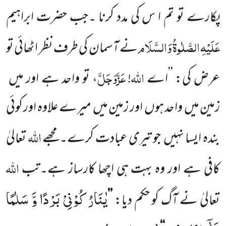
پکارے تو تم ا س کی مدد کرنا ۔جب حضرت
ابراہیم
عَلَیْہِ
الصَّلٰوۃُ
وَالسَّلَام
نے آسمان کی طرف نظر اٹھائی تو
اللہ
عَزَّوَجَلَّ
عرض کی: ’’اے
!
، تو واحد ہے اور میں
زمین میں
واحد ہوں
اور زمین میں
میرے علاوہ اور کوئی
اللہ
بندہ ایسا نہیں
جو تیری عبادت کرے۔مجھے
تعالیٰ
اللہ
کافی ہے
اور وہ بہت ہی اچھا کارساز ہے۔تب
یٰنَارُ كُوْنِیْ بَرْدًا وَّ سَلٰمًا
تعالیٰ نے آگ کو حکم دیا:
’’