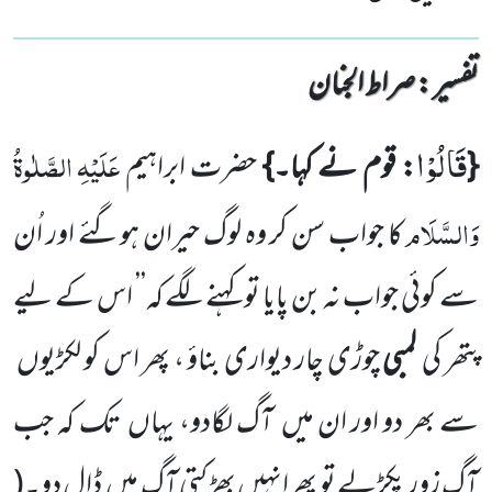
تفسیر : ‎صراط الجنان
قَالُوْا
عَلَیْہِ
الصَّلٰوۃُ
{
: قوم نے کہا۔}
حضرت ابراہیم
وَالسَّلَام
کا جواب سن کر وہ لوگ حیران ہوگئے اور اُن
سے کوئی جواب نہ بن پایا تو کہنے لگے کہ’’ اس کے لیے
پتھر کی
لمبی
چوڑی چار دیواری بناؤ ، پھر اس کو لکڑیوں
سے بھر دو اور ان میں
آگ
لگادو، یہاں
تک کہ جب
آگ زور پکڑلے تو
پھرانہیں بھڑکتی آگ میں
ڈال دو۔
(