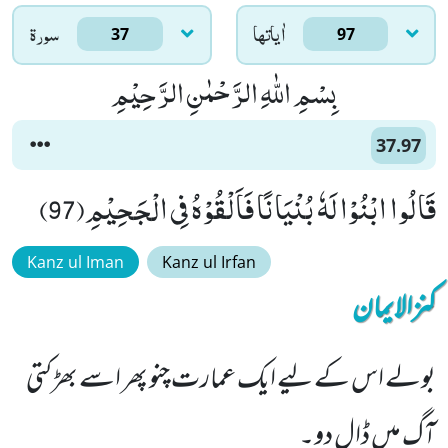
اٰياتها
سورۃ
37
97
بِسْمِ اللّٰهِ الرَّحْمٰنِ الرَّحِیْمِ
37.97
قَالُوا ابْنُوْا لَهٗ بُنْیَانًا فَاَلْقُوْهُ فِی الْجَحِیْمِ(97)
Kanz ul Iman
Kanz ul Irfan
کنزالایمان
بولے اس کے لیے ایک عمارت چنو پھر اسے بھڑکتی
آگ میں ڈال دو۔