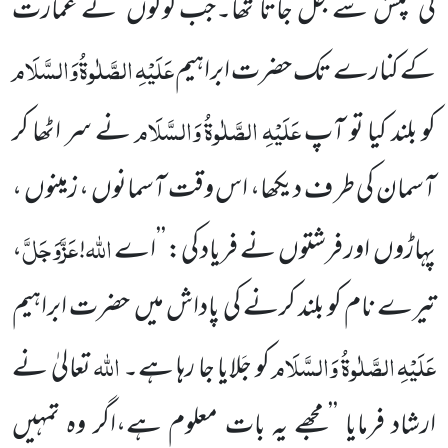
کی تپش سے جل جاتا تھا۔جب لوگوں
نے عمارت
عَلَیْہِ
الصَّلٰوۃُ
وَالسَّلَام
کے کنارے تک حضرت ابراہیم
عَلَیْہِ
الصَّلٰوۃُ
وَالسَّلَام
کو بلند کیا تو آپ
نے سر اٹھا کر
آسمان کی طر ف دیکھا، اس وقت آسمانوں ، زمینوں ،
اللہ
عَزَّوَجَلَّ
پہاڑوں
اور فرشتوں
نے فریاد کی: ’’اے
!
،
تیرے نام کو بلند کرنے کی پاداش میں
حضرت ابراہیم
عَلَیْہِ
الصَّلٰوۃُ
وَالسَّلَام
اللہ
کو
جَلایا جا رہا ہے۔
تعالیٰ نے
ارشاد فرمایا ’’مجھے یہ بات معلوم ہے،اگر وہ تمہیں