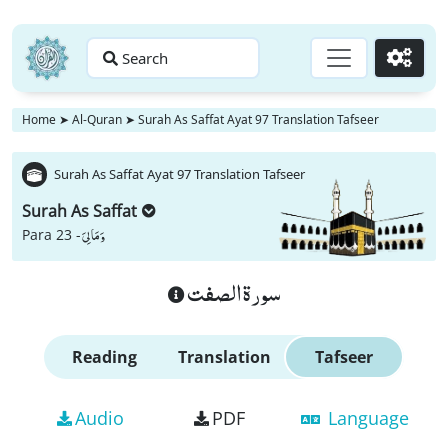
Search
Go
Home
➤
Al-Quran
➤
Surah As Saffat Ayat 97 Translation Tafseer
Surah As Saffat Ayat 97 Translation Tafseer
Surah As Saffat
وَ مَا لِیَ
Para 23 -
سورة الصفت
Reading
Translation
Tafseer
Audio
PDF
Language