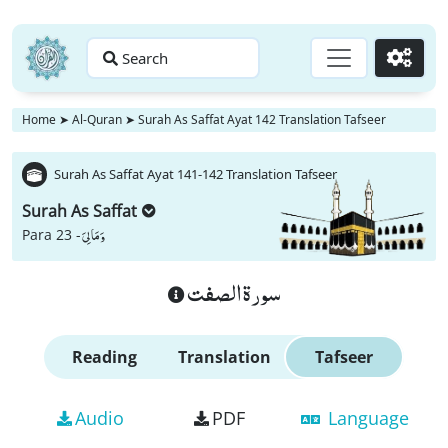
Search
Go
Home
➤
Al-Quran
➤
Surah As Saffat Ayat 142 Translation Tafseer
Surah As Saffat Ayat 141-142 Translation Tafseer
Surah As Saffat
وَ مَا لِیَ
Para 23 -
سورة الصفت
Reading
Translation
Tafseer
Audio
PDF
Language