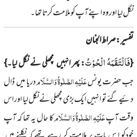
نگل لیا اور وہ اپنے آپ کو ملامت کرتا تھا۔
تفسیر : ‎صراط الجنان
فَالْتَقَمَهُ الْحُوْتُ
{
: پھر انہیں
مچھلی نے نگل لیا۔}
عَلَیْہِ
الصَّلٰوۃُ
وَالسَّلَام
جب حضرت یونس
دریا میں
ڈال
دئیے گئے تو انہیں
ایک بڑی مچھلی نے نگل لیا اور اس
عَلَیْہِ
الصَّلٰوۃُ
وَالسَّلَام
وقت آپ
کا حال یہ تھا کہ آپ
خودکو ا س بات پر ملامت کر رہے تھے کہ نکلنے میں