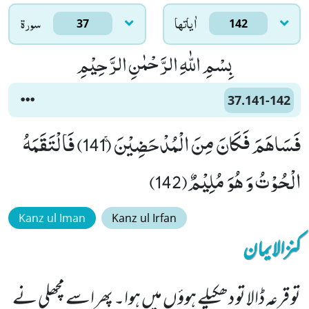
اٰياتها
سورۃ
37
142
بِسْمِ اللّٰهِ الرَّحْمٰنِ الرَّحِیْمِ
37.141-142
فَسَاهَمَ فَكَانَ مِنَ الْمُدْحَضِیْنَۚ (141) فَالْتَقَمَهُ
الْحُوْتُ وَ هُوَ مُلِیْمٌ(142)
Kanz ul Iman
Kanz ul Irfan
کنزالایمان
تو قرعہ ڈالا تو دھکیلے ہوؤں میں ہوا۔ پھر اسے مچھلی نے