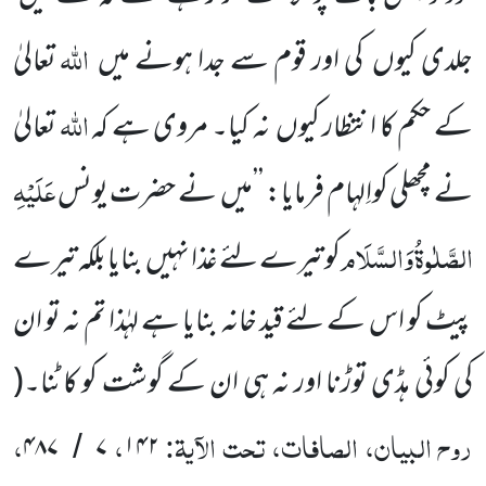
اللہ
جلدی کیوں
کی اور قوم سے جدا ہونے میں
تعالیٰ
اللہ
کے حکم کا انتظار کیوں
نہ کیا۔ مروی ہے کہ
تعالیٰ
عَلَیْہِ
نے مچھلی کواِلہام فرمایا: ’’میں
نے حضرت یونس
الصَّلٰوۃُ
وَالسَّلَام
کو تیرے لئے غذا نہیں
بنایا بلکہ تیرے
پیٹ کو اس کے لئے قید خانہ بنایا ہے لہٰذا تم نہ تو ان
کی کوئی ہڈی توڑنا اور نہ ہی ان کے گوشت کو کاٹنا۔
(
روح البیان، الصافات، تحت الآیۃ:
،
،
۴۸۷
۷
۱۴۲
/