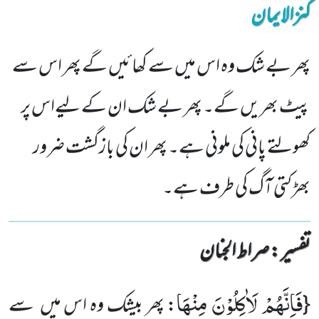
کنزالایمان
پھر بے شک وہ اس میں سے کھائیں گے پھر اس سے
پیٹ بھریں گے۔ پھر بے شک ان کے لیےاس پر
کھولتے پانی کی ملونی ہے۔ پھر ان کی بازگشت ضرور
بھڑکتی آگ کی طرف ہے۔
تفسیر : ‎صراط الجنان
فَاِنَّهُمْ لَاٰكِلُوْنَ مِنْهَا
{
: پھر بیشک وہ اس میں سے