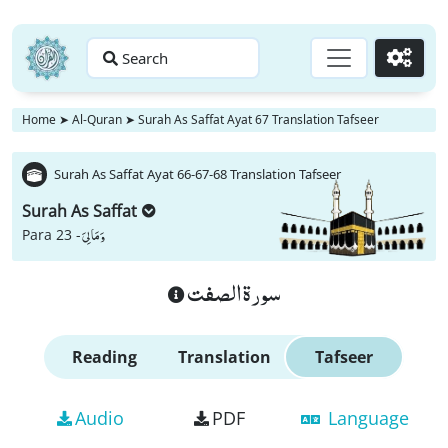
Search
Go
Home
➤
Al-Quran
➤
Surah As Saffat Ayat 67 Translation Tafseer
Surah As Saffat Ayat 66-67-68 Translation Tafseer
Surah As Saffat
وَ مَا لِیَ
Para 23 -
سورة الصفت
Reading
Translation
Tafseer
Audio
PDF
Language