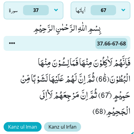
اٰياتها
سورۃ
37
67
بِسْمِ اللّٰهِ الرَّحْمٰنِ الرَّحِیْمِ
37.66-67-68
فَاِنَّهُمْ لَاٰكِلُوْنَ مِنْهَا فَمَالِــٴُـوْنَ مِنْهَا
الْبُطُوْنَﭤ(66) ثُمَّ اِنَّ لَهُمْ عَلَیْهَا لَشَوْبًا مِّنْ
حَمِیْمٍۚ (67) ثُمَّ اِنَّ مَرْجِعَهُمْ لَاۡاِلَى
الْجَحِیْمِ(68)
Kanz ul Iman
Kanz ul Irfan