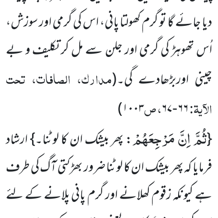
دیا جائے گا تو گرم کھولتا پانی، اس کی گرمی اور سوزش،
اُس تھوہڑ کی گرمی اور جلن سے مل کر تکلیف و بے
مدارک، الصافات، تحت
چینی اوربڑھادے گی۔(
الآیۃ:
، ص
)
۱۰۰۳
۶۷
۶۶
-
ثُمَّ اِنَّ مَرْجِعَهُمْ
{
: پھر بیشک ان کا لوٹنا۔} ارشاد
فرمایا کہ پھر بیشک ان کا لوٹنا ضرور بھڑکتی آگ کی طرف
ہے کیونکہ زقوم کھلانے اور گرم پانی پلانے کے لئے