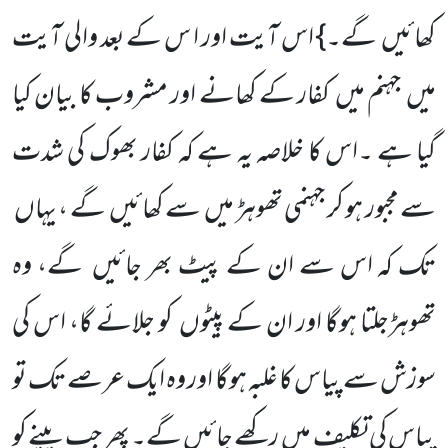
کھائیں گے۔} اس آیت اور ا س کے بعد والی آیت
میں جہنم میں کفار کے کھانے اور مشروب کا بیان کیا
گیا ہے ۔اس کا خلاصہ یہ ہے کہ کفار بھوک کی شدت
سے مجبور ہو کر جہنمی تھوہڑ میں سے کھائیں گے ، یہاں
تک کہ اس سے ان کے پیٹ بھر جائیں گے، وہ
تھوہڑجلتا ہوگا اور ان کے پیٹوں کو جلائے گا، اس کی
سوزش سے پیاس کا غلبہ ہوگا اور وہ ایک عرصے تک تو
پیاس کی تکلیف میں رکھے جائیں گے۔ پھر جب پینے کو