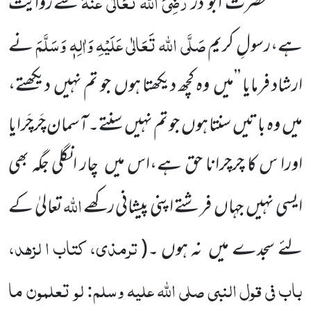
رَضِیَ اللہ تَعَالٰی عَنْہُ
حضرت ابو ذر
سے روایت
صَلَّی اللہ تَعَالٰی عَلَیْہِ وَاٰلِہٖ وَسَلَّمَ
ہے،رسولِ کریم
نے
ارشاد فرمایا ’’میں
وہ کچھ دیکھتا ہوں
جو تم نہیں
دیکھتے،
میں
وہ باتیں
سنتا ہوں
جو تم نہیں
سنتے۔آسمان چَرچَرایا
اورا س کا چرچرانا حق ہے،اس میں
چار انگلی جگہ بھی
اللہ
ایسی نہیں
جہاں
فرشتے اپنی پیشانی رکھے
تعالیٰ کے
ترمذی، کتاب ا لزہد،
لئے سجدے میں
نہ ہوں ۔
(
باب فی قول النبی
صلی اللّٰہ علیہ وسلم
: لو تعلمون ما