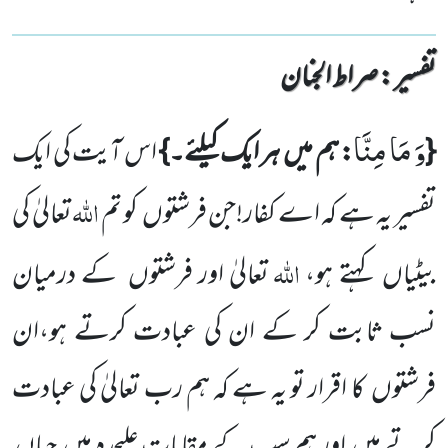
تفسیر : ‎صراط الجنان
وَ مَا مِنَّا
{
: ہم میں
ہر ایک کیلئے۔}
اس آیت کی ایک
اللہ
تفسیر یہ ہے کہ
اے کفار!جن فرشتوں
کو تم
تعالیٰ کی
اللہ
بیٹیاں
کہتے ہو،
تعالیٰ اور فرشتوں
کے درمیان
نسب ثابت کر کے ان کی عبادت کرتے ہو،ان
فرشتوں
کا اقرار تو یہ ہے کہ ہم رب تعالیٰ کی عبادت
کرتے ہیں
اور ہم سب کے مقامات علیحدہ ہیں
جہاں