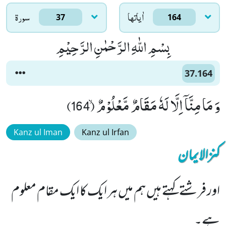
اٰياتها
سورۃ
37
164
بِسْمِ اللّٰهِ الرَّحْمٰنِ الرَّحِیْمِ
37.164
وَ مَا مِنَّاۤ اِلَّا لَهٗ مَقَامٌ مَّعْلُوْمٌۙ (164)
Kanz ul Iman
Kanz ul Irfan
کنزالایمان
اور فرشتے کہتے ہیں ہم میں ہر ایک کا ایک مقام معلوم
ہے۔