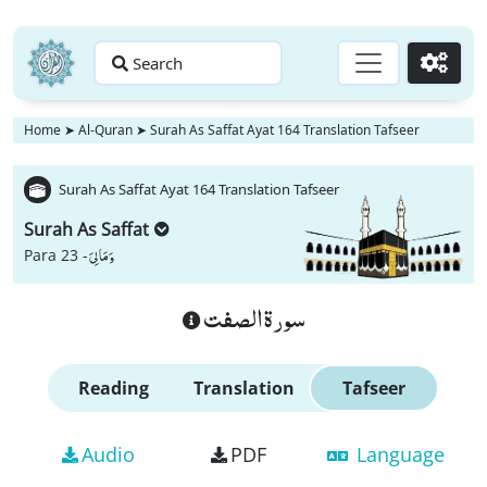
Search
Go
Home
➤
Al-Quran
➤
Surah As Saffat Ayat 164 Translation Tafseer
Surah As Saffat Ayat 164 Translation Tafseer
Surah As Saffat
وَ مَا لِیَ
Para 23 -
سورة الصفت
Reading
Translation
Tafseer
Audio
PDF
Language