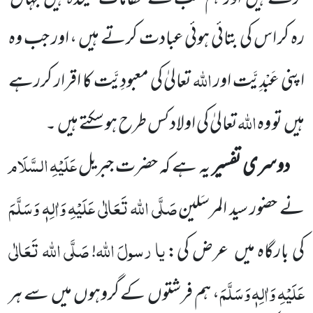
رہ کر اس کی بتائی ہوئی عبادت کرتے ہیں ، اور جب وہ
اللہ
اپنی عَبْدِیَّت اور
تعالیٰ کی معبودِیَّت کا اقرار کررہے
اللہ
ہیں
تو وہ
تعالیٰ کی اولاد کس طرح ہو سکتے ہیں
۔
عَلَیْہِ السَّلَام
دوسری تفسیر
یہ ہے کہ حضرت جبریل
صَلَّی اللہ تَعَالٰی عَلَیْہِ وَاٰلِہٖ وَسَلَّمَ
نے حضور سید المرسَلین
یا
رسولَ
اللہ
صَلَّی اللہ تَعَالٰی
کی بارگاہ
میں
عرض کی:
!
عَلَیْہِ وَاٰلِہٖ وَسَلَّمَ
، ہم فرشتوں
کے
گروہوں میں
سے ہر