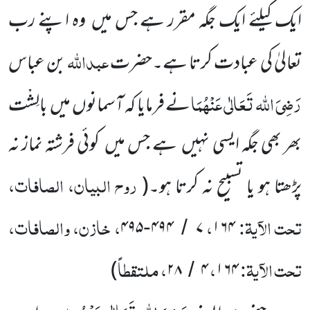
ایک کیلئے ایک جگہ مقرر
ہے جس میں
وہ اپنے رب
عبداللہ
تعالیٰ کی عبادت کرتا ہے۔حضرت
بن عباس
رَضِیَ اللہ تَعَالٰی عَنْہُمَا
نے فرمایا کہ آسمانوں
میں
بالِشْت
بھر بھی جگہ ایسی نہیں
ہے جس میں
کوئی فرشتہ نماز نہ
روح البیان، الصافات،
پڑھتا ہو یا تسبیح نہ کرتا ہو۔
(
تحت الآیۃ:
،
، خازن، والصافات،
۴۹۵
۴۹۴
۷
۱۶۴
-
/
تحت الآیۃ:
،
، ملتقطاً
)
۲۸
۴
۱۶۴
/