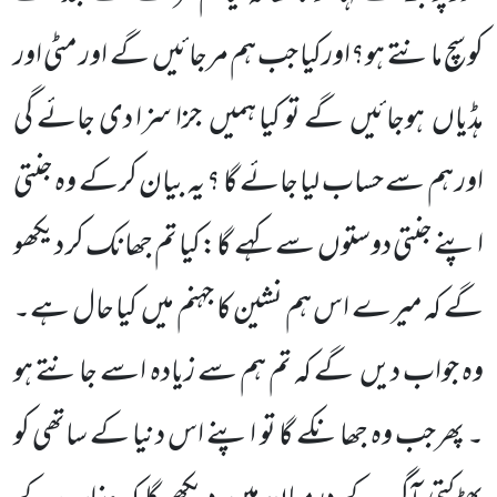
کو سچ مانتے ہو؟اورکیا جب ہم مرجائیں گے اور مٹی اور
ہڈیاں ہوجائیں گے تو کیا ہمیں جزا سزا دی جائے گی
اور ہم سے حساب لیا جائے گا ؟ یہ بیان کرکے وہ جنتی
اپنے جنتی دوستوں سے کہے گا:کیا تم جھانک کر دیکھو
گے کہ میرے اس ہم نشین کا جہنم میں کیا حال ہے۔
وہ جواب دیں گے کہ تم ہم سے زیادہ اسے جانتے ہو
۔ پھرجب وہ جھانکے گا تو اپنے اس دنیا کے ساتھی کو