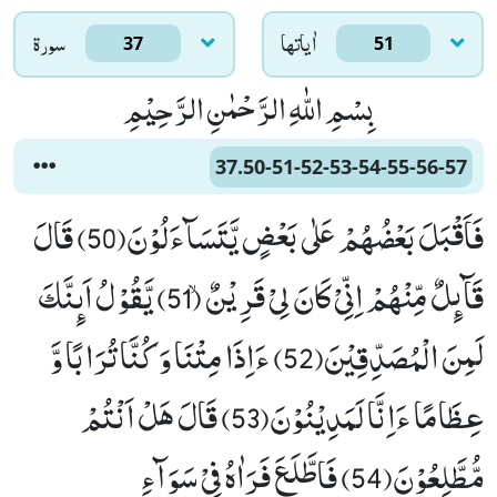
اٰياتها
سورۃ
37
51
بِسْمِ اللّٰهِ الرَّحْمٰنِ الرَّحِیْمِ
37.50-51-52-53-54-55-56-57
فَاَقْبَلَ بَعْضُهُمْ عَلٰى بَعْضٍ یَّتَسَآءَلُوْنَ(50) قَالَ
قَآىٕلٌ مِّنْهُمْ اِنِّیْ كَانَ لِیْ قَرِیْنٌۙ (51) یَّقُوْلُ اَىٕنَّكَ
لَمِنَ الْمُصَدِّقِیْنَ(52) ءَاِذَا مِتْنَا وَ كُنَّا تُرَابًا وَّ
عِظَامًا ءَاِنَّا لَمَدِیْنُوْنَ(53) قَالَ هَلْ اَنْتُمْ
مُّطَّلِعُوْنَ(54) فَاطَّلَعَ فَرَاٰهُ فِیْ سَوَآءِ