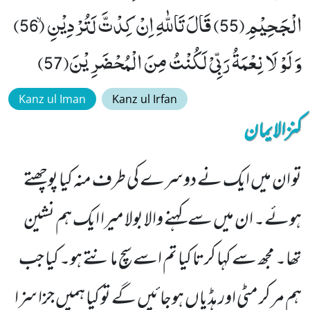
الْجَحِیْمِ(55) قَالَ تَاللّٰهِ اِنْ كِدْتَّ لَتُرْدِیْنِۙ (56)
وَ لَوْ لَا نِعْمَةُ رَبِّیْ لَكُنْتُ مِنَ الْمُحْضَرِیْنَ(57)
Kanz ul Iman
Kanz ul Irfan
کنزالایمان
تو ان میں ایک نے دوسرے کی طرف منہ کیا پوچھتے
ہوئے۔ ان میں سے کہنے والا بولا میرا ایک ہم نشین
تھا۔ مجھ سے کہا کرتا کیا تم اسے سچ مانتے ہو۔ کیا جب
ہم مر کر مٹی اور ہڈیاں ہوجائیں گے تو کیا ہمیں جزا سزا