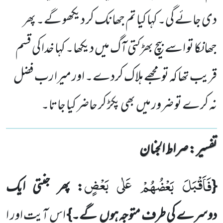
دی جائے گی۔ کہا کیا تم جھانک کر دیکھو گے۔ پھر
جھانکا تو اسے بیچ بھڑکتی آگ میں دیکھا۔ کہا خدا کی قسم
قریب تھا کہ تو مجھے ہلاک کردے۔ اور میرا رب فضل
نہ کرے تو ضرور میں بھی پکڑ کر حاضر کیا جاتا۔
تفسیر : ‎صراط الجنان
فَاَقْبَلَ بَعْضُهُمْ عَلٰى بَعْضٍ
{
: پھر جنتی ایک
دوسرے کی طرف متوجہ ہوں گے۔}
اس آیت اور ا