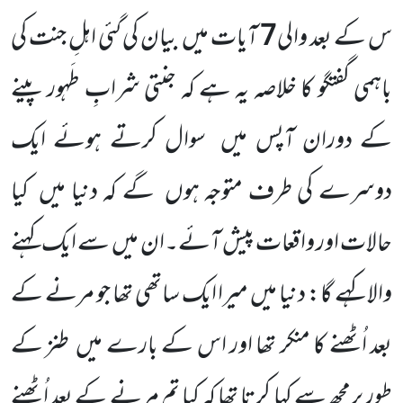
س کے بعد والی
7
آیات میں بیان کی گئی اہلِ جنت کی
باہمی گفتگو کا خلاصہ یہ ہے کہ جنتی شرابِ طَہور پینے
کے دوران آپس میں سوال کرتے ہوئے ایک
دوسرے کی طرف متوجہ ہوں گے کہ دنیا میں کیا
حالات اور واقعات پیش آئے۔ان میں سے ایک کہنے
والاکہے گا: دنیا میں میرا ایک ساتھی تھا جو مرنے کے
بعد اُٹھنے کا منکر تھا اور اس کے بارے میں طنز کے
طور پرمجھ سے کہا کرتا تھا کہ کیا تم مرنے کے بعد اُٹھنے