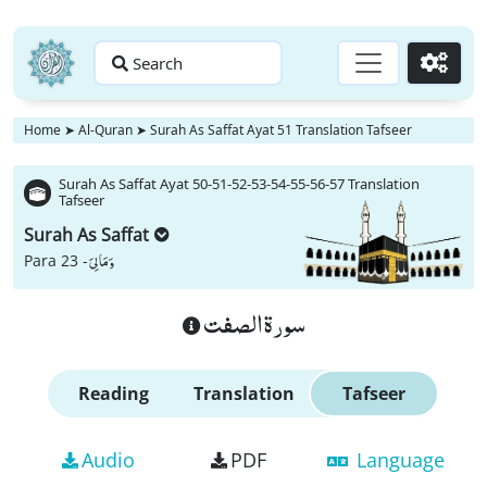
Search
Go
Home
➤
Al-Quran
➤
Surah As Saffat Ayat 51 Translation Tafseer
Surah As Saffat Ayat 50-51-52-53-54-55-56-57 Translation
Tafseer
Surah As Saffat
وَ مَا لِیَ
Para 23 -
سورة الصفت
Reading
Translation
Tafseer
Audio
PDF
Language