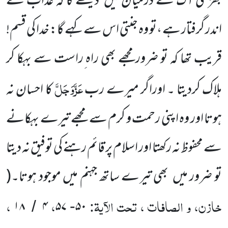
بھڑکتی آگ کے درمیان میں دیکھے گا کہ عذاب کے
اندر گرفتار ہے ،تو وہ جنتی اس سے کہے گا: خدا کی قسم!
قریب تھا کہ تو ضرورمجھے بھی راہ ِراست سے بہکا کر
عَزَّوَجَلَّ
ہلاک کردیتا ۔ اوراگر میرے رب
کا احسان نہ
ہوتا اور وہ اپنی رحمت و کرم سے مجھے تیرے بہکانے
سے محفوظ نہ رکھتا اور اسلام پر قائم رہنے کی توفیق نہ دیتا
تو ضرور میں بھی تیرے ساتھ جہنم میں موجود ہوتا۔(
خازن، و الصافات ، تحت الآیۃ:
،
،
۱۸
۴
۵۷
۵۰
/
-