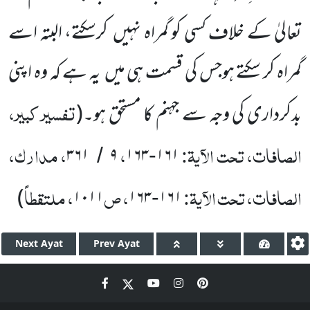
تعالیٰ کے خلاف کسی کو گمراہ نہیں کرسکتے، البتہ اسے
گمراہ کر سکتے ہوجس کی قسمت ہی میں یہ ہے کہ وہ اپنی
تفسیر کبیر،
بدکرداری کی وجہ سے جہنم کا مستحق ہو۔(
الصافات، تحت الآیۃ:
،
، مدارک،
۳۶۱
۹
۱۶۳
۱۶۱
/
-
الصافات، تحت الآیۃ:
، ص
، ملتقطاً
)
۱۰۱۱
۱۶۳
۱۶۱
-
Next
Ayat
Prev
Ayat