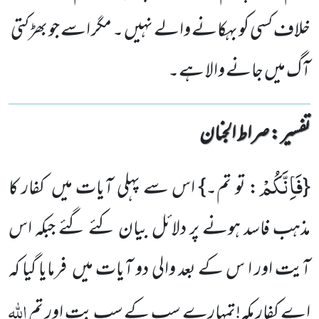
خلاف کسی کو بہکانے والے نہیں ۔ مگر اسے جو بھڑکتی
آگ میں جانے والا ہے۔
تفسیر : ‎صراط الجنان
فَاِنَّكُمْ
{
: تو تم۔} اس سے پہلی آیات میں کفار کا
مذہب فاسد ہونے پر دلائل بیان کئے گئے جبکہ اس
آیت اور ا س کے بعد والی دو آیات میں فرمایا گیا کہ
اللہ
اے کفارِ مکہ!تمہارے سب کے سب بت اور تم