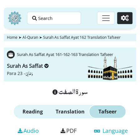
Search
Go
Home
➤
Al-Quran
➤
Surah As Saffat Ayat 162 Translation Tafseer
Surah As Saffat Ayat 161-162-163 Translation Tafseer
Surah As Saffat
وَ مَا لِیَ
Para 23 -
سورة الصفت
Reading
Translation
Tafseer
Audio
PDF
Language