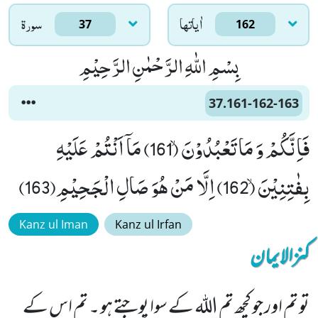
اٰياتها
سورۃ
37
162
بِسْمِ اللّٰهِ الرَّحْمٰنِ الرَّحِیْمِ
37.161-162-163
فَاِنَّكُمْ وَ مَا تَعْبُدُوْنَۙ (161) مَاۤ اَنْتُمْ عَلَیْهِ
بِفٰتِنِیْنَۙ (162) اِلَّا مَنْ هُوَ صَالِ الْجَحِیْمِ(163)
Kanz ul Iman
Kanz ul Irfan
کنزالایمان
تو تم اور جو کچھ تم اللہ کے سوا پوجتے ہو ۔ تم اس کے