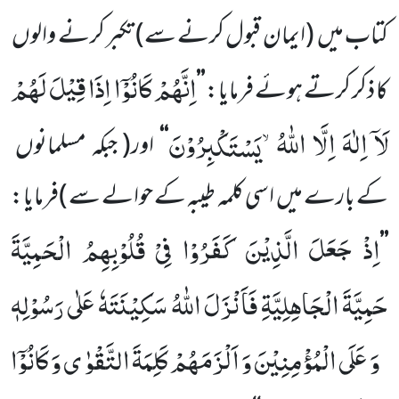
کتاب میں
(ایمان قبول کرنے سے)
تکبر کرنے والوں
اِنَّهُمْ كَانُوْۤا اِذَا قِیْلَ لَهُمْ
کا ذکر کرتے ہوئے فرمایا:
’’
لَاۤ اِلٰهَ اِلَّا اللّٰهُۙ-یَسْتَكْبِرُوْنَ
‘‘
اور
( جبکہ مسلمانوں
کے بارے میں
اسی کلمہ طیبہ کے حوالے سے )
فرمایا:
اِذْ جَعَلَ الَّذِیْنَ كَفَرُوْا فِیْ قُلُوْبِهِمُ الْحَمِیَّةَ
’’
حَمِیَّةَ الْجَاهِلِیَّةِ فَاَنْزَلَ اللّٰهُ سَكِیْنَتَهٗ عَلٰى رَسُوْلِهٖ
وَ عَلَى الْمُؤْمِنِیْنَ وَ اَلْزَمَهُمْ كَلِمَةَ التَّقْوٰى وَ كَانُوْۤا