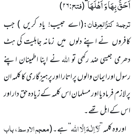
اَحَقَّ بِهَا وَ اَهْلَهَا
فتح:
)
۲۶
(
‘‘
ترجمۂ
کنزُالعِرفان
:
(اے حبیب! یاد کریں )
جب
کافروں
نے اپنے دلوں
میں
زمانہ جاہلیت کی ہٹ
اللہ
دھرمی جیسی ضد رکھی تو
نے اپنا اطمینان اپنے
رسول اور ایمان والوں
پر اتارا اور پرہیزگاری کا کلمہ ان
پر لازم فرمادیا اور مسلمان اس کلمہ کے زیادہ حق دار اور
اس کے اہل تھے۔
لَآ
اِلٰـہَ
اِلَّا
اللہ
معجم الاوسط، باب
اور وہ کلمہ
’’
‘‘
ہے۔
(