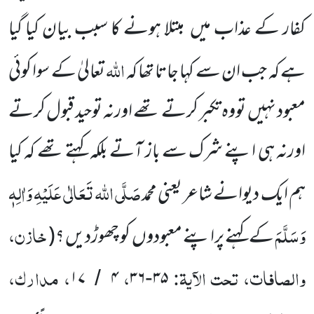
کفار کے عذاب
میں
مبتلا ہونے کا سبب بیان کیا گیا
اللہ
ہے کہ جب ان سے کہا جاتا تھا کہ
تعالیٰ کے سوا کوئی
معبود نہیں
تووہ تکبر کرتے تھے اورنہ توحید قبول کرتے
اورنہ ہی اپنے شرک سے باز آتے بلکہ کہتے تھے کہ کیا
صَلَّی اللہ تَعَالٰی عَلَیْہِ وَاٰلِہٖ
ہم ایک دیوانے شاعر یعنی محمد
وَسَلَّمَ
خازن،
کے کہنے پراپنے معبودوں
کو چھوڑدیں ؟
(
والصافات، تحت الآیۃ:
،
، مدارک،
۱۷
۴
۳۶
۳۵
/
-