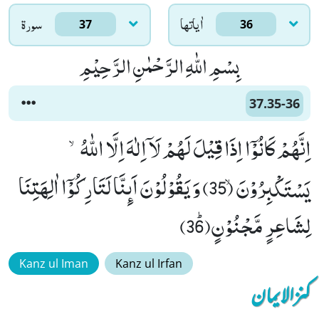
اٰياتها
سورۃ
37
36
بِسْمِ اللّٰهِ الرَّحْمٰنِ الرَّحِیْمِ
37.35-36
اِنَّهُمْ كَانُوْۤا اِذَا قِیْلَ لَهُمْ لَاۤ اِلٰهَ اِلَّا اللّٰهُۙ-
یَسْتَكْبِرُوْنَۙ (35) وَ یَقُوْلُوْنَ اَىٕنَّا لَتَارِكُوْۤا اٰلِهَتِنَا
لِشَاعِرٍ مَّجْنُوْنٍﭤ(36)
Kanz ul Iman
Kanz ul Irfan
کنزالایمان