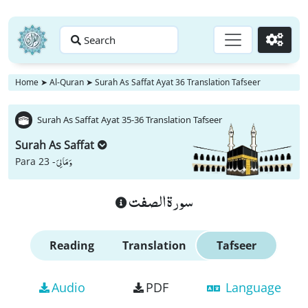
Search
Go
Home
➤
Al-Quran
➤
Surah As Saffat Ayat 36 Translation Tafseer
Surah As Saffat Ayat 35-36 Translation Tafseer
Surah As Saffat
وَ مَا لِیَ
Para 23 -
سورة الصفت
Reading
Translation
Tafseer
Audio
PDF
Language