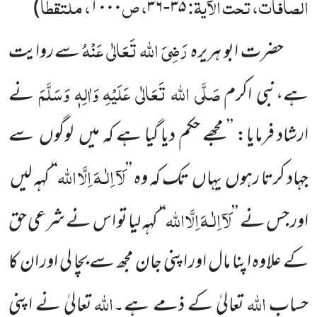
الصافات، تحت الآیۃ:
، ص
، ملتقطاً
)
۱۰۰۰
۳۶
۳۵
-
رَضِیَ اللہ تَعَالٰی عَنْہُ
حضرت ابو ہریرہ
سے روایت
صَلَّی اللہ تَعَالٰی عَلَیْہِ وَاٰلِہٖ وَسَلَّمَ
ہے،نبی اکرم
نے
ارشاد فرمایا: ’’مجھے
حکم دیا گیا ہے کہ میں
لوگوں
سے
لَآ
اِلٰـہَ اِلَّا
اللہ
جہاد کرتا رہوں
یہاں
تک کہ وہ
’’
‘‘
کہہ لیں
لَآ
اِلٰـہَ اِلَّا
اللہ
اور جس نے
’’
‘‘
کہہ لیا تو اس نے شرعی حق
کے علاوہ اپنا مال اور اپنی جان مجھ سے بچا لی اور ان کا
اللہ
اللہ
حساب
تعالیٰ کے ذمے ہے۔
تعالیٰ نے اپنی