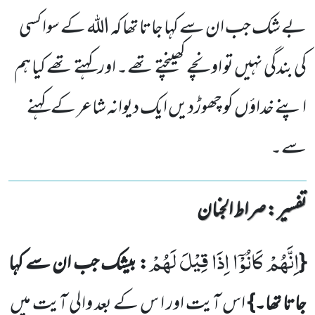
بے شک جب ان سے کہا جاتا تھا کہ اللہ کے سوا کسی
کی بندگی نہیں تو اونچے کھینچتے تھے۔ اور کہتے تھے کیا ہم
اپنے خداؤں کو چھوڑدیں ایک دیوانہ شاعر کے کہنے
سے۔
تفسیر : ‎صراط الجنان
اِنَّهُمْ كَانُوْۤا اِذَا قِیْلَ لَهُمْ
{
: بیشک جب ان سے کہا
جاتا تھا۔}
اس آیت اور ا س کے بعد والی آیت میں