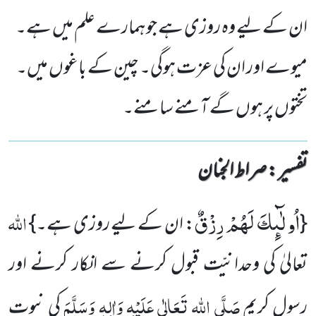
ان کے لیے وہ روزی ہے جو ہمارے علم میں ہے۔
میوے اور ان کی عزت ہوگی۔ چین کے باغوں میں۔
تختوں پر ہوں گے آمنے سامنے۔
تفسیر : ‎صراط الجنان
اُولٰٓىٕكَ لَهُمْ رِزْقٌ
اللہ
{
: ان کے لیے روزی ہے۔}
تعالیٰ کی وحدانیّت قبول کرنے سے انکار کرنے اور
صَلَّی اللہ تَعَالٰی عَلَیْہِ وَاٰلِہٖ وَسَلَّمَ
رسولِ کریم
کی نبوت