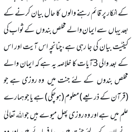
کے انکار پر قائم رہنے والوں کا حال بیان کرنے کے
بعد یہاں سے ایمان والے مخلص بندوں کے ثواب کی
کیفِیَّت بیان کی جا رہی ہے،چنانچہ اس آیت اور اس
کے بعد والی 3آیات کا خلاصہ یہ ہے کہ ایمان والے
مخلص بندوں کے لئے جنت میں وہ روزی ہے جو
(قرآن کے ذریعے) معلوم (ہوچکی) ہے یا جو ہمارے
اللہ
علم میں ہے اور وہ روزی پھل میوے ہیں جو
تعالیٰ