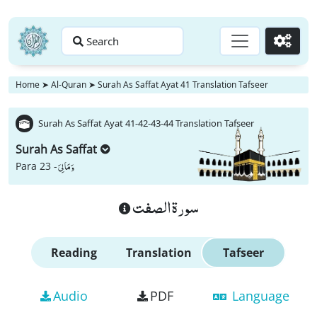
Search
Go
Home
➤
Al-Quran
➤
Surah As Saffat Ayat 41 Translation Tafseer
Surah As Saffat Ayat 41-42-43-44 Translation Tafseer
Surah As Saffat
وَ مَا لِیَ
Para 23 -
سورة الصفت
Reading
Translation
Tafseer
Audio
PDF
Language