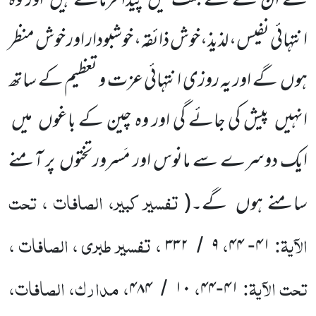
نے ان کے لئے جنت میں پیدا فرمائے ہیں اور وہ
انتہائی نفیس، لذیذ،خوش ذائقہ، خوشبودار اور خوش منظر
ہوں گے اور یہ روزی انتہائی عزت و تعظیم کے ساتھ
انہیں پیش کی جائے گی اور وہ چین کے باغوں میں
ایک دوسرے سے مانوس اور مَسرورتختوں پر آمنے
تفسیر کبیر، الصافات ، تحت
سامنے ہوں گے۔(
الآیۃ:
،
، تفسیر طبری ، الصافات ،
۳۳۲
۹
۴۴
۴۱
/
-
تحت الآیۃ:
،
، مدارک، الصافات،
۴۸۴
۱۰
۴۴
۴۱
/
-