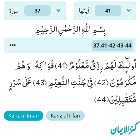
اٰياتها
سورۃ
37
41
بِسْمِ اللّٰهِ الرَّحْمٰنِ الرَّحِیْمِ
37.41-42-43-44
اُولٰٓىٕكَ لَهُمْ رِزْقٌ مَّعْلُوْمٌۙ (41) فَوَاكِهُۚ-وَ هُمْ
مُّكْرَمُوْنَۙ (42) فِیْ جَنّٰتِ النَّعِیْمِۙ (43) عَلٰى سُرُرٍ
مُّتَقٰبِلِیْنَ(44)
Kanz ul Iman
Kanz ul Irfan
کنزالایمان