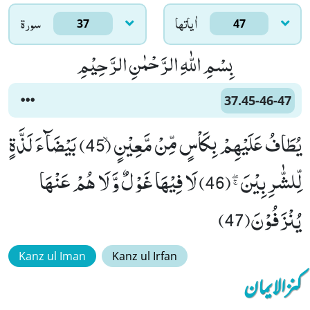
اٰياتها
سورۃ
37
47
بِسْمِ اللّٰهِ الرَّحْمٰنِ الرَّحِیْمِ
37.45-46-47
یُطَافُ عَلَیْهِمْ بِكَاْسٍ مِّنْ مَّعِیْنٍۙ (45) بَیْضَآءَ لَذَّةٍ
لِّلشّٰرِبِیْنَﭕ(46) لَا فِیْهَا غَوْلٌ وَّ لَا هُمْ عَنْهَا
یُنْزَفُوْنَ(47)
Kanz ul Iman
Kanz ul Irfan
کنزالایمان