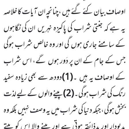
اوصاف بیان کئے گئے ہیں
،چنانچہ ان آیات کا خلاصہ
یہ ہے کہ جنتی شراب کی پاکیزہ نہریں
ان کی نگاہوں
کے سامنے جاری ہوں
گی اور وہ خالص شراب ہوگی
جس کے جام کے ان پر دَور ہوں
گے، اس شراب
کے اوصاف یہ ہیں
۔
(
1
)
دودھ سے بھی زیادہ سفید
رنگ کی شراب ہوگی۔
(
2
)
پینے والوں
کے لیے لذت
بخش ہوگی، جبکہ دنیا کی شراب میں
یہ وصف نہیں
بلکہ وہ
بدبودار اور بدذائقہ ہوتی ہے اور پینے والا اس کو پیتے