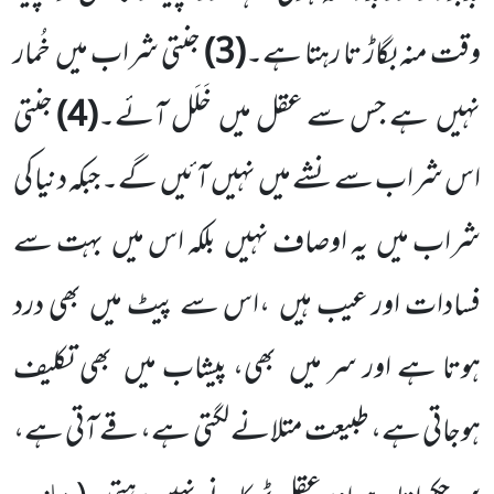
وقت منہ بگاڑ تا رہتا ہے۔
(
3
)
جنتی شراب میں
خُمار
نہیں
ہے جس سے عقل میں
خَلَل آئے۔
(
4
)
جنتی
اس شراب سے نشے میں
نہیں آئیں
گے۔ جبکہ دنیا کی
شراب میں
یہ اوصاف نہیں
بلکہ اس میں
بہت سے
فسادات اور عیب ہیں
،اس سے پیٹ میں
بھی درد
ہوتا ہے اور سر میں
بھی، پیشاب میں
بھی تکلیف
ہوجاتی ہے، طبیعت متلانے لگتی ہے، قے آتی ہے،