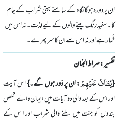
ان پر دورہ ہوگا نگاہ کے سامنے بہتی شراب کے جام
کا۔ سفید رنگ پینے والوں کے لیے لذت۔ نہ اس میں
خُمار ہے اور نہ اس سے ان کا سر پھرے۔
تفسیر : ‎صراط الجنان
یُطَافُ عَلَیْهِمْ
{
: ان پر دَور ہوں
گے۔}
اس آیت
اور اس کے بعد والی دو آیات میں
ا یمان والے مخلص
بندوں
کو جنت میں
ملنے والی شراب اور ا س کے