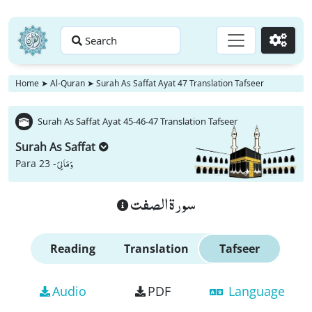
Search
Go
Home
➤
Al-Quran
➤
Surah As Saffat Ayat 47 Translation Tafseer
Surah As Saffat Ayat 45-46-47 Translation Tafseer
Surah As Saffat
وَ مَا لِیَ
Para 23 -
سورة الصفت
Reading
Translation
Tafseer
Audio
PDF
Language