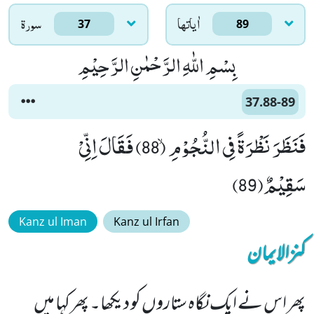
اٰياتها
سورۃ
37
89
بِسْمِ اللّٰهِ الرَّحْمٰنِ الرَّحِیْمِ
37.88-89
فَنَظَرَ نَظْرَةً فِی النُّجُوْمِۙ (88) فَقَالَ اِنِّیْ
سَقِیْمٌ(89)
Kanz ul Iman
Kanz ul Irfan
کنزالایمان
پھر اس نے ایک نگاہ ستاروں کو دیکھا۔ پھر کہا میں