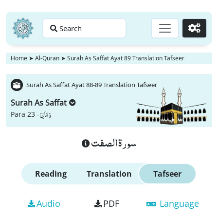
Search
Go
Home
➤
Al-Quran
➤
Surah As Saffat Ayat 89 Translation Tafseer
Surah As Saffat Ayat 88-89 Translation Tafseer
Surah As Saffat
وَ مَا لِیَ
Para 23 -
سورة الصفت
Reading
Translation
Tafseer
Audio
PDF
Language