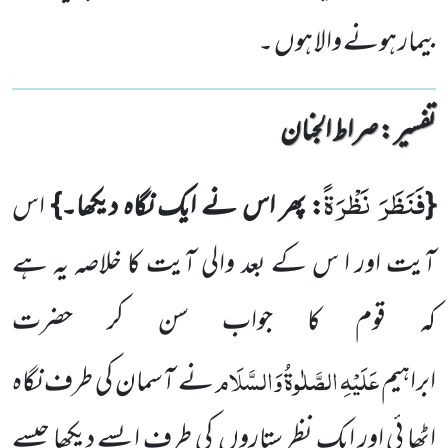
بیمار ہونے والا ہوں ۔
تفسیر : ‎صراط الجنان
فَنَظَرَ نَظْرَةً
{
: پھر اس نے ایک نگاہ دیکھا۔}
اس
آیت اور ا س کے بعد والی آیت کا خلاصہ یہ ہے
کہ
قوم کا جواب سن کر حضرت
عَلَیْہِ
الصَّلٰوۃُ
وَالسَّلَام
ابراہیم
نے آسمان کی طرف نگاہ
اٹھا ئی اور ایک نظر ستاروں کی طرف ایسے دیکھا جیسے