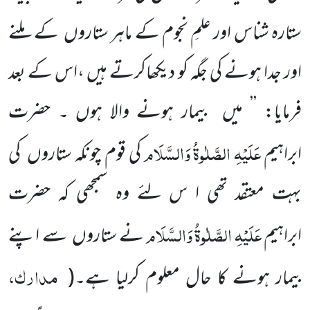
ستارہ شناس اور علمِ نجوم کے ماہر ستاروں کے ملنے
اور جدا ہونے کی جگہ کو دیکھاکرتے ہیں ،اس کے بعد
فرمایا: ’’ میں بیمار ہونے والا ہوں ۔ حضرت
عَلَیْہِ
الصَّلٰوۃُ
وَالسَّلَام
ابراہیم
کی قوم چونکہ ستاروں کی
بہت معتقد تھی ا س لئے وہ سمجھی کہ حضرت
عَلَیْہِ
الصَّلٰوۃُ
وَالسَّلَام
ابراہیم
نے ستاروں سے اپنے
مدارک،
بیمار ہونے کا حال معلوم کرلیا ہے۔
(