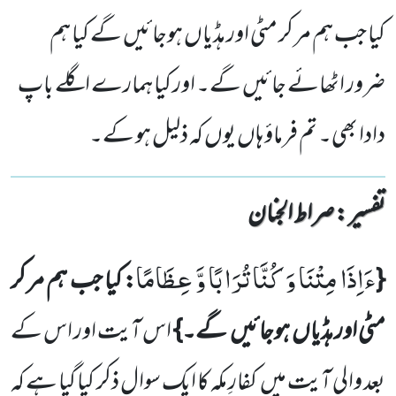
کیا جب ہم مر کر مٹی اور ہڈیاں ہوجائیں گے کیا ہم
ضرور اٹھائے جائیں گے۔ اور کیا ہمارے اگلے باپ
دادا بھی۔ تم فرماؤ ہاں یوں کہ ذلیل ہو کے۔
تفسیر : ‎صراط الجنان
ءَاِذَا مِتْنَا وَ كُنَّا تُرَابًا وَّ عِظَامًا
{
: کیا جب ہم مر کر
مٹی اور ہڈیاں
ہوجائیں
گے۔}
اس آیت اور
اس کے
بعد والی آیت میں
کفارِ مکہ کا ایک سوال ذکر کیا گیا ہے کہ