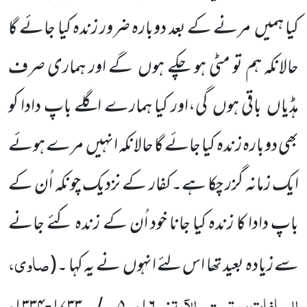
کیا ہمیں
مرنے کے بعد دوبارہ ضرور زندہ کیا جائے گا
حالانکہ ہم تو مٹی ہو چکے ہوں
گے اور ہماری صرف
ہڈیاں
باقی ہوں
گی،اور کیا ہمارے اگلے باپ دادا کو
بھی دوبارہ زندہ کیا جائے گا حالانکہ انہیں
مرے ہوئے
ایک زمانہ گزر چکا ہے۔کفار کے نزدیک چونکہ اُن کے
باپ دادا کا زندہ کیا جانا خود اُن کے زندہ کئے جانے
صاوی،
سے زیادہ بعید تھا اس لئے انہوں
نے یہ کہا ۔
(
الصافات، تحت الآیۃ:
،
،
-
/