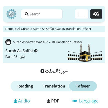
Search
Go
Home
➤
Al-Quran
➤
Surah As Saffat Ayat 16 Translation Tafseer
Surah As Saffat Ayat 16-17-18 Translation Tafseer
Surah As Saffat
وَ مَا لِیَ
Para 23 -
سورة الصفت
Reading
Translation
Tafseer
Audio
PDF
Language