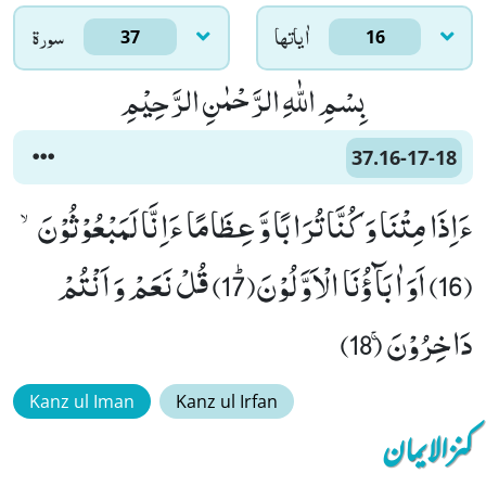
اٰياتها
سورۃ
37
16
بِسْمِ اللّٰهِ الرَّحْمٰنِ الرَّحِیْمِ
37.16-17-18
ءَاِذَا مِتْنَا وَ كُنَّا تُرَابًا وَّ عِظَامًا ءَاِنَّا لَمَبْعُوْثُوْنَۙ
(16) اَوَ اٰبَآؤُنَا الْاَوَّلُوْنَﭤ(17) قُلْ نَعَمْ وَ اَنْتُمْ
دَاخِرُوْنَۚ (18)
Kanz ul Iman
Kanz ul Irfan
کنزالایمان