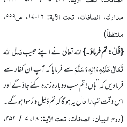
۱۳۳۴
۱۷۳۳
۵
۱۶
مدارک، الصافات، تحت الآیۃ:
، ص
،
۹۹۹
۱۷
۱۶
-
ملتقطاً
)
قُلْ
اللہ
صَلَّی اللہ
{
: تم فرماؤ۔}
تعالیٰ نے اپنے حبیب
تَعَالٰی عَلَیْہِ وَاٰلِہٖ وَسَلَّمَ
سے فرمایا کہ آپ ان کفار سے
فرما دیں
کہ
’’ہاں ! تم سب دوبارہ زندہ کئے جاؤ گے اور
اس وقت تمہارا حال یہ ہو گا کہ تم ذلیل و رُسوا ہوگے۔
روح البیان، الصافات، تحت الآیۃ:
،
،
۴۵۲
۷
۱۸
(
/