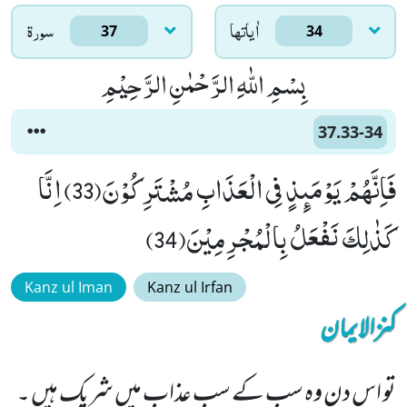
اٰياتها
سورۃ
37
34
بِسْمِ اللّٰهِ الرَّحْمٰنِ الرَّحِیْمِ
37.33-34
فَاِنَّهُمْ یَوْمَىٕذٍ فِی الْعَذَابِ مُشْتَرِكُوْنَ(33) اِنَّا
كَذٰلِكَ نَفْعَلُ بِالْمُجْرِمِیْنَ(34)
Kanz ul Iman
Kanz ul Irfan
کنزالایمان
تو اس دن وہ سب کے سب عذاب میں شریک ہیں ۔