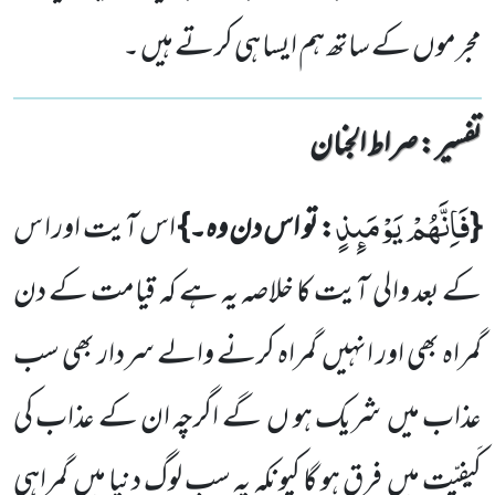
مجرموں کے ساتھ ہم ایسا ہی کرتے ہیں ۔
تفسیر : ‎صراط الجنان
فَاِنَّهُمْ یَوْمَىٕذٍ
{
: تو اس دن وہ۔}
اس آیت اور ا س
کے بعد والی آیت کا خلاصہ
یہ ہے کہ قیامت کے دن
گمراہ بھی اور انہیں
گمراہ کرنے والے سردار بھی سب
عذاب میں
شریک ہو ں
گے اگرچہ ان کے عذاب کی
کَیفِیّت میں
فرق ہو گا کیونکہ یہ سب لوگ دنیا میں
گمراہی