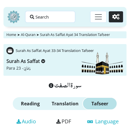
Search
Go
Home
➤
Al-Quran
➤
Surah As Saffat Ayat 34 Translation Tafseer
Surah As Saffat Ayat 33-34 Translation Tafseer
Surah As Saffat
وَ مَا لِیَ
Para 23 -
سورة الصفت
Reading
Translation
Tafseer
Audio
PDF
Language