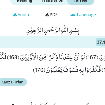
Reading
Translation
Tafseer
Audio
PDF
Language
بِسْمِ اللّٰهِ الرَّحْمٰنِ الرَّحِیْمِ
37.
وَ اِنْ كَانُوْا لَیَقُوْلُوْنَۙ (
Kanz ul Irfan