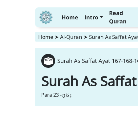
Read
Home
Intro
Quran
Home
➤
Al-Quran
➤
Surah As Saffat Aya
Surah As Saffat Ayat 167-168-1
Surah As Saffat
وَ مَا لِیَ
Para 23 -