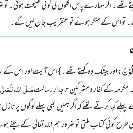
 تھے ۔ اگر ہمارے پاس اگلوں کی کوئی نصیحت ہوتی۔ تو ض
 تو اس کے منکر ہوئے تو عنقریب جان لیں گے۔
لُوْنَ
: اور بیشک وہ کہتے تھے۔} اس آیت اور اس کے بعد
صَلَّی اللہ تَعَالٰی عَ
مکہ مکرمہ کے کفار و مشرکین تاجدارِ رسالت
ے کہا کرتے تھے کہ اگر ہمیں بھی پہلے لوگوں پر نازل 
اللہ
ی طرح کوئی کتاب ملتی تو ضرور ہم
تعالیٰ کے چنے ہ