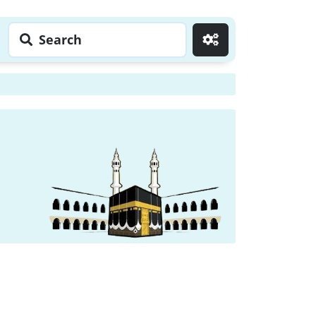
Search
Go