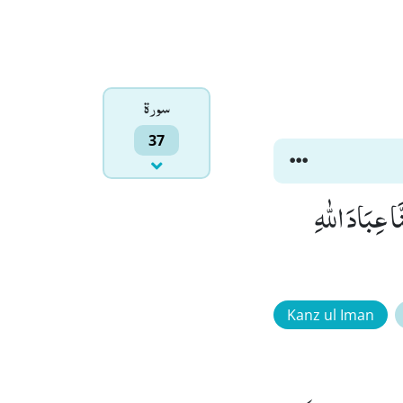
سورۃ
37
167) لَوْ اَنَّ عِنْدَنَا ذِكْرًا مِّنَ الْاَوَّلِیْنَۙ (168) لَكُنَّا عِبَادَ اللّٰهِ
Kanz ul Iman