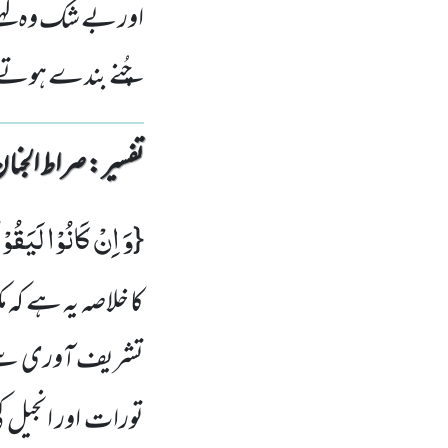
اور بے شک وہ کہتے
چُنے بندے ہوتے۔
تفسیر : ‎صراط الجنان
وَ اِنْ كَانُوْا لَیَقُوْ
{
کا خلاصہ یہ ہے کہ 
تشریف آوری سے پہل
تورات اور انجیل ک