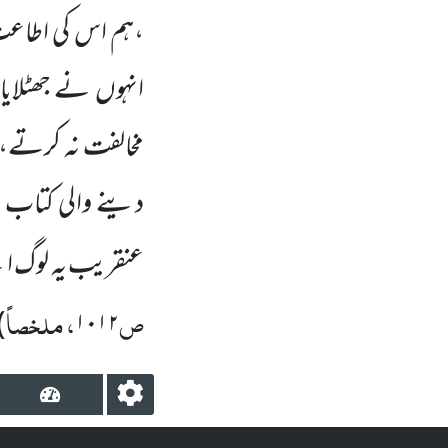
،ہم اس کی اطاع
انہوں نے جھٹلایا
مخالفت نہ کرتے،پ
دینے والی کتاب ا
عنقریب یہ لوگ اپن
ص
، ملخصاً
)
۱۰۱۲