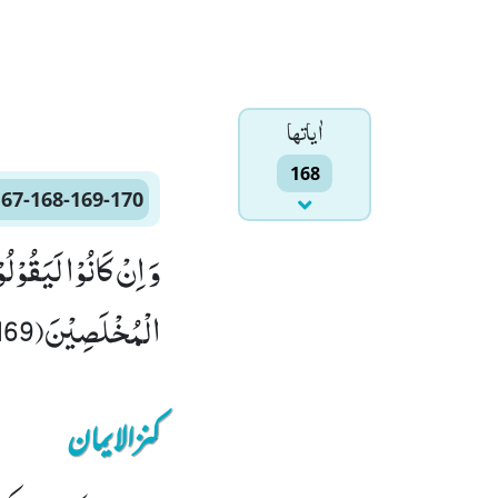
اٰياتها
168
167-168-169-170
الْمُخْلَصِیْنَ(169) فَكَفَرُوْا بِهٖ فَسَوْفَ یَعْلَمُوْنَ(170)
کنزالایمان