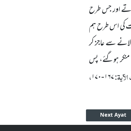
لاتے اور جس طرح
فت کی اس طرح ہم
لانے سے عاجز کر
 منکر ہوگئے، پس
لآیۃ:
،
۱۷۰
۱۶۷
-
Next
Ayat