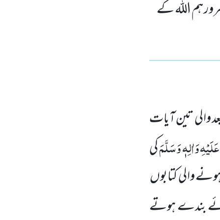
رور ہم اللہ کے
 والی تین آیات
لَیْہِ وَاٰلِہٖ وَسَلَّمَ
کی
ہونے والی کتابوں
وئے بندے ہوتے