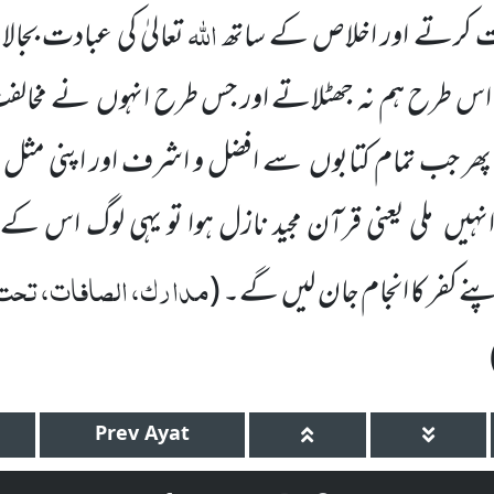
اللہ
ت کرتے اور اخلاص کے ساتھ
تعالیٰ کی عبادت بجا
 اس طرح ہم نہ جھٹلاتے اور جس طرح انہوں نے مخال
ھر جب تمام کتابوں سے افضل و اشرف اور اپنی مثل 
نہیں ملی یعنی قرآن مجید نازل ہوا تو یہی لوگ اس کے
مدارک، الصافات، تحت ا
ے کفر کا انجام جان لیں گے۔ (
Prev
Ayat