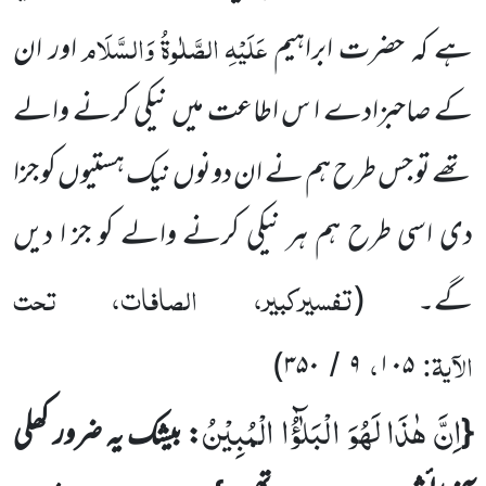
عَلَیْہِ
الصَّلٰوۃُ
وَالسَّلَام
ہے کہ حضرت ابراہیم
اور ان
کے صاحبزادے ا س اطاعت میں نیکی کرنے والے
تھے تو جس طرح ہم نے ان دونوں نیک ہستیوں کو جزا
دی اسی طرح ہم ہر نیکی کرنے والے کو جز ا دیں
تفسیرکبیر، الصافات، تحت
گے۔
(
الآیۃ:
،
)
۳۵۰
۹
۱۰۵
/
اِنَّ هٰذَا لَهُوَ الْبَلٰٓؤُا الْمُبِیْنُ
{
: بیشک یہ ضرور کھلی