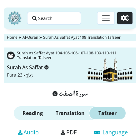
Search
Go
Home
➤
Al-Quran
➤
Surah As Saffat Ayat 108 Translation Tafseer
Surah As Saffat Ayat 104-105-106-107-108-109-110-111
Translation Tafseer
Surah As Saffat
وَ مَا لِیَ
Para 23 -
سورة الصفت
Reading
Translation
Tafseer
Audio
PDF
Language