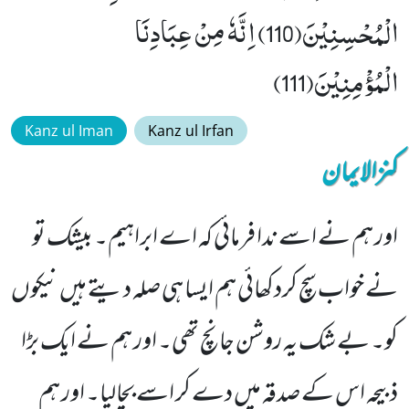
الْمُحْسِنِیْنَ(110) اِنَّهٗ مِنْ عِبَادِنَا
الْمُؤْمِنِیْنَ(111)
Kanz ul Iman
Kanz ul Irfan
کنزالایمان
اور ہم نے اسے ندا فرمائی کہ اے ابراہیم۔ بیشک تو
نے خواب سچ کردکھائی ہم ایسا ہی صلہ دیتے ہیں نیکوں
کو۔ بے شک یہ روشن جانچ تھی۔ اور ہم نے ایک بڑا
ذبیحہ اس کے صدقہ میں دے کر اسے بچالیا۔ اور ہم