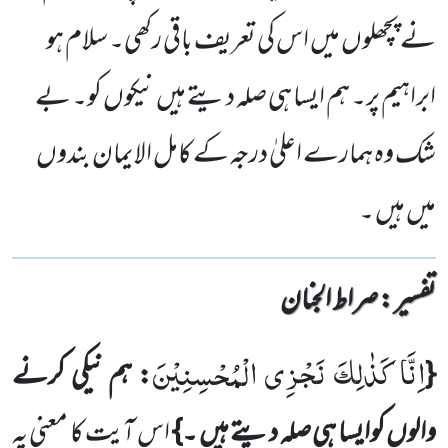
نے پچھلوں میں اس کی تعریف باقی رکھی۔ سلام ہو
ابراہیم پر۔ ہم ایسا ہی صلہ دیتے ہیں نیکوں کو۔ بے
شک وہ ہمارے اعلیٰ درجہ کے کامل الایمان بندوں
میں ہیں ۔
تفسیر : ‎صراط الجنان
اِنَّا كَذٰلِكَ نَجْزِی الْمُحْسِنِیْنَ
{
: ہم نیکی کرنے
والوں کوایسا ہی صلہ دیتے ہیں ۔}
اس آیت کا معنی یہ