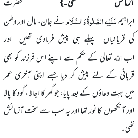
آزمائش تھی۔}
حضرت
عَلَیْہِ
الصَّلٰوۃُ
وَالسَّلَام
ابراہیم
نے جان، مال اور وطن
کی قربانیاں پہلے ہی پیش فرمادی تھیں اور
اللہ
اب
تعالیٰ کے حکم سے اپنے اس فرزند کو بھی
قربانی کے لئے پیش کر دیا جسے اپنی آخری عمر
میں بہت دعاؤں کے بعد پایا، جو گھر کا اجالا ، گود کا پالا
اور آنکھوں کا نور تھا اور یہ سب سے سخت آزمائش
تھی۔