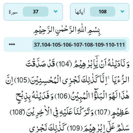
اٰياتها
سورۃ
37
108
بِسْمِ اللّٰهِ الرَّحْمٰنِ الرَّحِیْمِ
37.104-105-106-107-108-109-110-111
وَ نَادَیْنٰهُ اَنْ یّٰۤاِبْرٰهِیْمُۙ (104) قَدْ صَدَّقْتَ
الرُّءْیَاۚ-اِنَّا كَذٰلِكَ نَجْزِی الْمُحْسِنِیْنَ(105) اِنَّ
هٰذَا لَهُوَ الْبَلٰٓؤُا الْمُبِیْنُ(106) وَ فَدَیْنٰهُ بِذِبْحٍ
عَظِیْمٍ(107) وَ تَرَكْنَا عَلَیْهِ فِی الْاٰخِرِیْنَۖ (108)
سَلٰمٌ عَلٰۤى اِبْرٰهِیْمَ(109) كَذٰلِكَ نَجْزِی