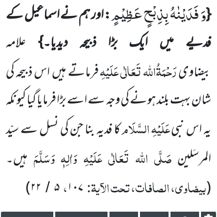
وَ فَدَیْنٰهُ بِذِبْحٍ عَظِیْمٍ
{
: اور ہم نے اسماعیل کے
فدیے میں ایک بڑا ذبیحہ دیدیا۔}
علامہ
رَحْمَۃُاللہ تَعَالٰی عَلَیْہِ
بیضاوی
فرماتے ہیں اس ذبیحہ کی
شان بہت بلند ہونے کی وجہ سے اسے بڑا فرمایا گیا کیونکہ
عَلَیْہِ
السَّلَام
یہ اس نبی
کا فدیہ بنا جن کی نسل سے سیّد
صَلَّی اللہ تَعَالٰی عَلَیْہِ وَاٰلِہٖ وَسَلَّمَ
المرسَلین
ہیں۔
بیضاوی، الصافات، تحت الآیۃ:
،
)
۲۲
۵
۱۰۷
(
/