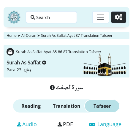
Search
Go
Home
➤
Al-Quran
➤
Surah As Saffat Ayat 87 Translation Tafseer
Surah As Saffat Ayat 85-86-87 Translation Tafseer
Surah As Saffat
وَ مَا لِیَ
Para 23 -
سورة الصفت
Reading
Translation
Tafseer
Audio
PDF
Language