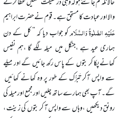
حالانکہ تم جانتے ہو کہ وہی در حقیقت نعمتیں
عطا کرنے
والا اور عبادت کا
مستحق ہے۔ قوم نے حضرت ابراہیم
عَلَیْہِ
الصَّلٰوۃُ
وَالسَّلَام
کو جواب دیا کہ
’’ کل کے دن
ہماری عید ہے ،جنگل میں
میلہ لگے گا ،ہم نفیس
کھانے پکا کر بتوں
کے پاس رکھ جائیں
گے اور میلے
سے واپس آکر تَبَرُّک کے طور پر وہ کھانے کھائیں
گے۔ آپ بھی ہمارے ساتھ چلیں
اور مجمع اور میلہ کی
رونق دیکھیں
،وہاں
سے واپس آ کر بتوں
کی زینت ،