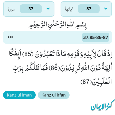
اٰياتها
سورۃ
37
87
بِسْمِ اللّٰهِ الرَّحْمٰنِ الرَّحِیْمِ
37.85-86-87
اِذْ قَالَ لِاَبِیْهِ وَ قَوْمِهٖ مَا ذَا تَعْبُدُوْنَۚ (85) اَىٕفْكًا
اٰلِهَةً دُوْنَ اللّٰهِ تُرِیْدُوْنَﭤ(86) فَمَا ظَنُّكُمْ بِرَبِّ
الْعٰلَمِیْنَ(87)
Kanz ul Iman
Kanz ul Irfan
کنزالایمان