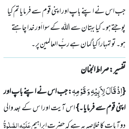
جب اس نے اپنے باپ اور اپنی قوم سے فرمایا تم کیا
پوجتے ہو۔ کیا بہتان سے اللہ کے سوا اَور خدا چاہتے
ہو۔ تو تمہارا کیا گمان ہے ربُّ العالمین پر۔
تفسیر : ‎صراط الجنان
اِذْ قَالَ لِاَبِیْهِ وَ قَوْمِهٖ
{
: جب اس نے اپنے باپ اور
اپنی قوم سے فرمایا۔}
اس آیت اورا س کے بعد والی
عَلَیْہِ
الصَّلٰوۃُ
دو آیات کا خلاصہ یہ ہے کہ حضرت ابراہیم