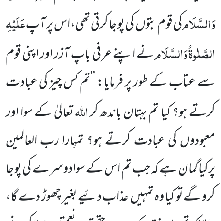
وَالسَّلَام
عَلَیْہِ
کی قوم بتوں
کی پوجا کرتی تھی ،اس پر آپ
الصَّلٰوۃُ
وَالسَّلَام
نے اپنے عرفی باپ آزر اور اپنی قوم
سے عتاب کے طور پر فرمایا: ’’تم کس چیز کی عبادت
اللہ
کرتے ہو؟ کیا تم بہتان باندھ کر
تعالیٰ کے سوا اور
معبودوں کی عبادت کرتے ہو؟ تمہارا رب العالمین
پرکیا گمان ہے کہ جب تم اس کے سوا دوسرے کی پوجا
کرو گے تو کیا وہ تمہیں
عذاب دئیے بغیر چھوڑ دے گا،