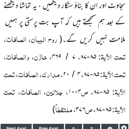
سجاوٹ اور ان کا بناؤ سنگار دیکھیں ، یہ تماشا دیکھنے
کے بعد ہم سمجھتے ہیں
کہ آپ بت پرستی پر ہمیں
روح البیان، الصافات،
ملامت نہیں
کریں
گے۔
(
تحت الآیۃ:
،
، خازن، والصافات،
۴۶۹
۷
۸۷
۸۵
/
-
تحت الآیۃ:
،
، مدارک، الصافات، تحت
۲۰
۴
۸۷
۸۵
/
-
الآیۃ:
، ص
، جلالین، الصافات، تحت
۱۰۰۴
۸۷
۸۵
-
الآیۃ:
، ص
، ملتقطاً
)
۳۷۶
۸۷
۸۵
-
Next
Ayat
Prev
Ayat