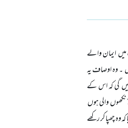
میں
ایمان والے
ں
۔ وہ اوصاف یہ
یں
گی کہ اس کے
ٓنکھوں
والی ہوں
ا کہ وہ چھپا کر رکھے