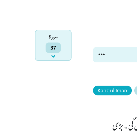
سورۃ
37
Kanz ul Iman
ں گی۔ بڑی