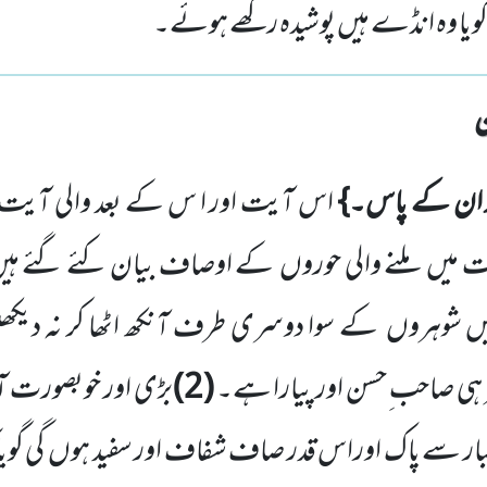
گویا وہ انڈے ہیں پوشیدہ رکھے ہوئے۔
ر ان کے پاس۔}
اس آیت اور ا س کے بعد والی آیت 
ت میں
ملنے والی حوروں
کے اوصاف بیان کئے گئے ہی
یں شوہروں
کے سوا دوسری طرف آنکھ اٹھا کر نہ دیکھ
ہی صاحب ِحسن اور پیارا ہے۔
(
2
)
بڑی اور خوبصورت ا
بار سے پاک اوراس قدر صاف شفاف اور سفید ہوں
گی گوی