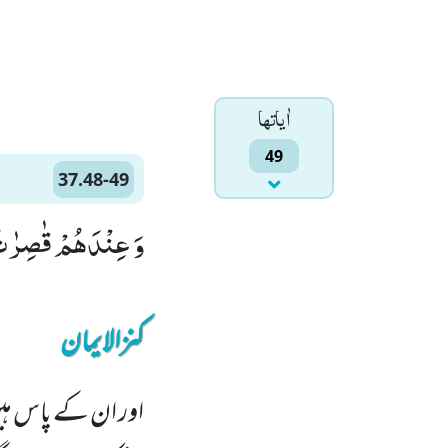
اٰياتها
49
37.48-49
وَ عِنْدَهُمْ قٰصِرٰتُ الطَّرْفِ عِیْنٌۙ (
کنزالایمان
اور ان کے پاس ہیں