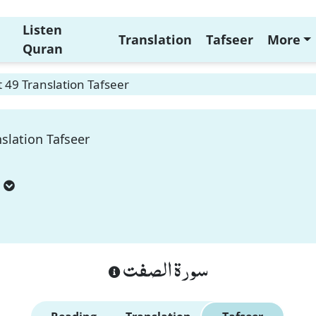
Listen
Translation
Tafseer
More
Quran
t 49 Translation Tafseer
nslation Tafseer
سورة الصفت