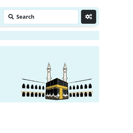
Search
Go