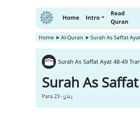
Read
Home
Intro
Quran
Home
➤
Al-Quran
➤
Surah As Saffat Aya
Surah As Saffat Ayat 48-49 Tra
Surah As Saffat
وَ مَا لِیَ
Para 23 -