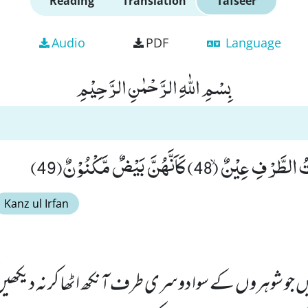
Reading
Translation
Tafseer
Audio
PDF
Language
بِسْمِ اللّٰهِ الرَّحْمٰنِ الرَّحِیْمِ
48) كَاَنَّهُنَّ بَیْضٌ مَّكْنُوْنٌ(49)
Kanz ul Irfan
 جو شوہروں کے سوا دوسری طرف آنکھ اٹھا کر نہ دیکھی