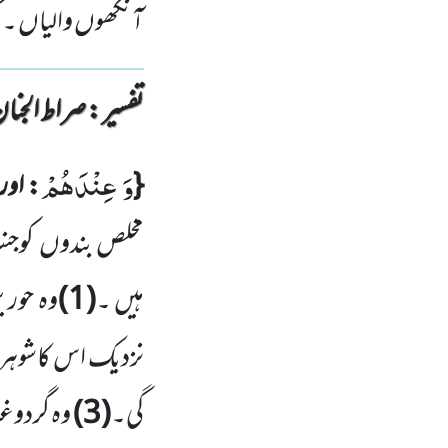
آنکھوں والیاں ۔ 
تفسیر : ‎صراط الجنان
وَ عِنْدَهُمْ
{
: او
مخلص بندوں
کوجن
ہیں ۔
(
1
)
وہ حور
نزدیک اس کاشوہر 
گی۔
(
3
)
وہ گردوغ