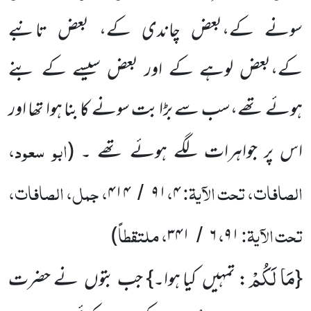
سونے کے،بعض چاندی کے، بعض تانبے
کے،بعض لوہے کے اور بعض سیسے کے بنے
ہوئے تھے،سب سے بڑا بت سونے کا بنا ہوا تھا اور
ابو سعود،
اس پر جواہرات لگے ہوئے تھے ۔
(
الصافات، تحت الآیۃ:
،
، جمل، الصافات،
۴۱۴
۹۱
۴
/
تحت الآیۃ:
،
، ملتقطاً
)
۳۴۱
۶
۹۱
/
مَا لَكُمْ
{
: تمہیں کیا ہوا۔} جب بتوں نے حضرت