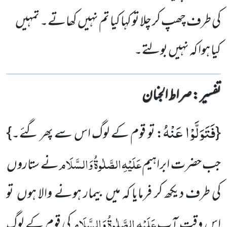
کی طرف چھپ کر چلا تو کہا کیا تم نہیں کھاتے۔ تمہیں
کیا ہوا کہ نہیں بولتے۔
تفسیر : ‎صراط الجنان
فَتَوَلَّوْا عَنْهُ
{
: تو قوم کے لوگ اس سے پھر گئے۔}
عَلَیْہِ
الصَّلٰوۃُ
وَالسَّلَام
جب حضرت ابراہیم
نے ستاروں
کی طرف دیکھ کر فرمایا کہ میں بیمار ہونے والا ہوں تو
عَلَیْہِ
الصَّلٰوۃُ
وَالسَّلَام
اس وقت آپ
کی قوم کے لوگ