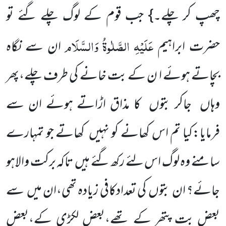
چھپ کر چلے۔} جب قوم کے لوگ چلے گئے تو
عَلَیْہِ
الصَّلٰوۃُ
وَالسَّلَام
حضرت ابراہیم
ان سے نگاہ
بچاتے ہوئے ا ن کے بت خانے کی طرف چلے،پھر
وہاں جاکر بتوں کا مذاق اڑاتے ہوئے ان سے
فرمایا:کیا تم اس کھانے کو نہیں کھاتے جو تمہارے
سامنے وہ لوگ اس لئے رکھ گئے ہیں تاکہ برکت والاہو
جائے؟ ان بتوں کی تعدادکافی زیادہ تھی،ان میں سے
بعض بت پتھر کے تھے،بعض لکڑی کے،بعض