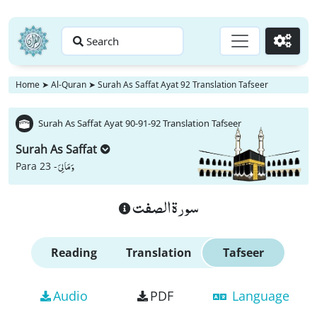
Search
Go
Home
➤
Al-Quran
➤
Surah As Saffat Ayat 92 Translation Tafseer
Surah As Saffat Ayat 90-91-92 Translation Tafseer
Surah As Saffat
وَ مَا لِیَ
Para 23 -
سورة الصفت
Reading
Translation
Tafseer
Audio
PDF
Language