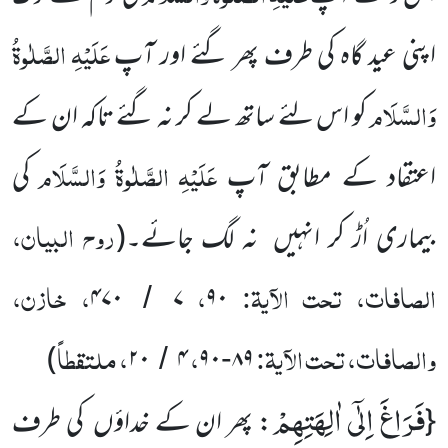
عَلَیْہِ
الصَّلٰوۃُ
اپنی عید گاہ کی طرف پھر گئے اور آپ
وَالسَّلَام
کو اس لئے ساتھ لے کر نہ گئے تاکہ ان کے
عَلَیْہِ
الصَّلٰوۃُ
وَالسَّلَام
اعتقاد کے مطابق آپ
کی
روح البیان،
بیماری اُڑ کر انہیں نہ لگ جائے۔
(
الصافات، تحت الآیۃ:
،
، خازن،
۴۷۰
۷
۹۰
/
والصافات، تحت الآیۃ:
،
، ملتقطاً
)
۲۰
۴
۹۰
۸۹
/
-
فَرَاغَ اِلٰۤى اٰلِهَتِهِمْ
{
: پھر ان کے خداؤں کی طرف