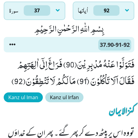
اٰياتها
سورۃ
37
92
بِسْمِ اللّٰهِ الرَّحْمٰنِ الرَّحِیْمِ
37.90-91-92
فَتَوَلَّوْا عَنْهُ مُدْبِرِیْنَ(90) فَرَاغَ اِلٰۤى اٰلِهَتِهِمْ
فَقَالَ اَلَا تَاْكُلُوْنَۚ (91) مَا لَكُمْ لَا تَنْطِقُوْنَ(92)
Kanz ul Iman
Kanz ul Irfan
کنزالایمان
تو وہ اس پر پیٹھ دے کر پھر گئے۔ پھر ان کے خداؤں