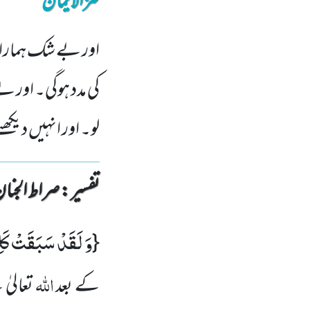
کنزالایمان
اور بے شک ہمارا 
کی مدد ہوگی۔ اور 
لو۔ اور انہیں دیکھ
تفسیر : ‎صراط الجنان
وَ لَقَدْ سَبَقَتْ كَلِ
{
اللہ
کے بعد
تعالیٰ