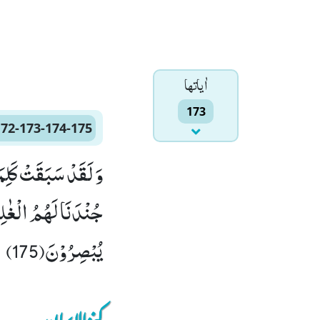
اٰياتها
173
172-173-174-175
یُبْصِرُوْنَ(175)