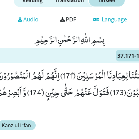
Reading
Translation
Tafseer
Audio
PDF
Language
بِسْمِ اللّٰهِ الرَّحْمٰنِ الرَّحِیْمِ
37.171-
جُنْدَنَا لَهُمُ الْغٰلِبُوْنَ(173) فَتَوَلَّ عَنْهُمْ ح
Kanz ul Irfan