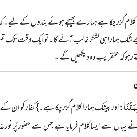
کلام گزر چکا ہے ہمارے بھیجے ہوئے بندوں کے لیے۔ 
بے شک ہمارا ہی لشکر غالب آئے گا۔ تو ایک وقت تک تم 
تے رہو کہ عنقریب وہ دیکھیں گے ۔
مَتُنَا
: اور بیشک ہمارا کلام گزر چکا ہے۔} کفار کو ان ک
صَل
 نے یہاں سے ایساکلام فرمایا ہے جس سے حضور پُر نور