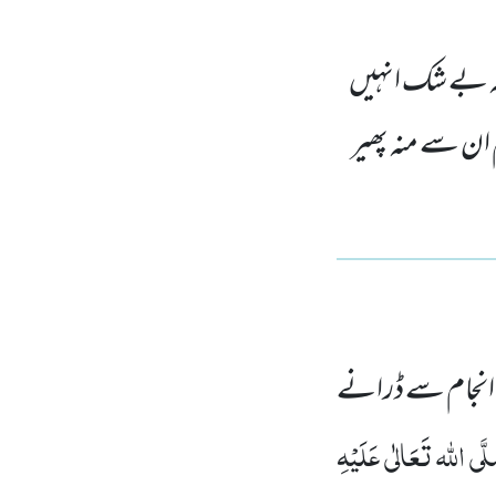
کہ بے شک انہیں
ان سے منہ پھیر
ے انجام سے ڈرانے
َّی اللہ تَعَالٰی عَلَیْہِ