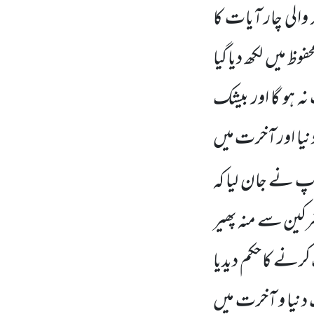
الی چار آیات کا
ظ میں لکھ دیا گیا
ہ ہو گا اور بیشک
یا اور آخرت میں
پ نے جان لیا کہ
رکین سے منہ پھیر
کرنے کا حکم دیدیا
 دنیا و آخرت میں