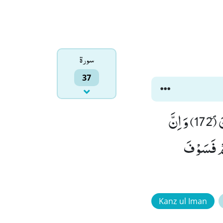
سورۃ
37
وَ لَقَدْ سَبَقَتْ كَلِمَتُنَا لِعِبَادِنَا الْمُرْسَلِیْنَۖ (171) اِنَّهُمْ لَهُمُ الْمَنْصُوْرُوْنَ۪ (172) وَ اِنَّ
َتّٰى حِیْنٍۙ (174) وَّ اَبْصِرْهُمْ فَسَوْفَ
Kanz ul Iman