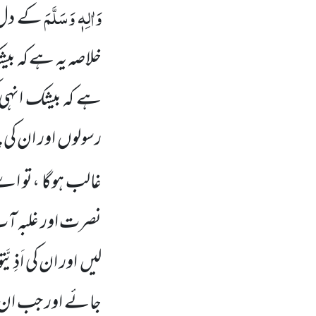
وَاٰلِہٖ وَسَلَّمَ
کے دل کو
خلاصہ یہ ہے کہ بیش
ہے کہ بیشک انہی ک
رسولوں اور ان کی 
غالب ہوگا ،تو ا
نصرت اور غلبہ آپ
لیں اور ان کی اَذِ
جائے اور جب ان پر