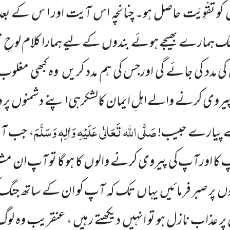
 تَقْوِیَت حاصل ہو۔ چنانچہ اس آیت اور ا س کے بعد و
ک ہمارے بھیجے ہوئے بندوں کے لیے ہمارا کلام لوحِ محفو
ی مدد کی جائے گی اورجس کی ہم مدد کریں وہ کبھی مغلوب ن
پیروی کرنے والے اہلِ ایمان کالشکرہی اپنے دشمنوں پر دن
صَلَّی
اللہ تَعَالٰی عَلَیْہِ وَاٰلِہٖ وَسَلَّمَ
ے پیارے حبیب!
، جب آ
 کا اورآپ کی پیروی کرنے والوں کا ہو گا تو آپ ان مش
یَّتوں پر صبر فرمائیں یہاں تک کہ آپ کو ان کے ساتھ جنگ 
 عذاب نازل ہو تو انہیں دیکھتے رہیں ، عنقریب وہ لوگ