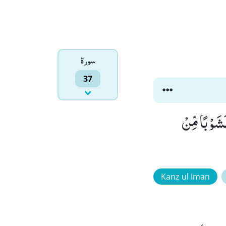
سورۃ
37
َ اِنَّ لَهُمْ عَلَیْهَا لَشَوْبًا مِّنْ
Kanz ul Iman