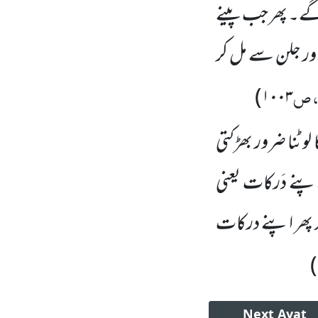
 گے۔ پھر جب پینے
 اور جلن سے مل کر
 ص
)
۱۰۰۳
 لوٹنا ضرور بھڑکتی
پنے دَرکات یعنی
پھر اپنے درکات
)
Next
Ayat