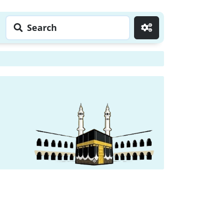
Search
Go