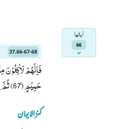
اٰياتها
66
37.66-67-68
حَمِیْمٍۚ (67) ثُمَّ اِنَّ مَرْجِعَهُمْ لَاۡاِلَى الْجَحِیْمِ(68)
کنزالایمان