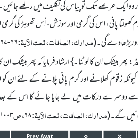
 اور وہ ایک عرصے تک تو پیاس کی تکلیف میں رکھے جائیں
گرم کھولتا پانی، اس کی گرمی اور سوزش، اُس تھوہڑ کی گرمی
مدارک، الصافات، تحت الآیۃ:
،
 اوربڑھادے گی۔(
۶۶
۶۷
-
مْ
: پھر بیشک ان کا لوٹنا۔} ارشاد فرمایا کہ پھر بیشک ان کا
نکہ زقوم کھلانے اور گرم پانی پلانے کے لئے ان کو ا
 دوسرے درکات میں لے جایا جائے گا اس کے بعد 
مدارک، الصافات، تحت الآیۃ:
، ص
ائیں گے۔(
۶۸
۱۰۰۳
Prev
Ayat