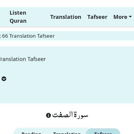
Listen
Translation
Tafseer
More
Quran
t 66 Translation Tafseer
Translation Tafseer
سورة الصفت