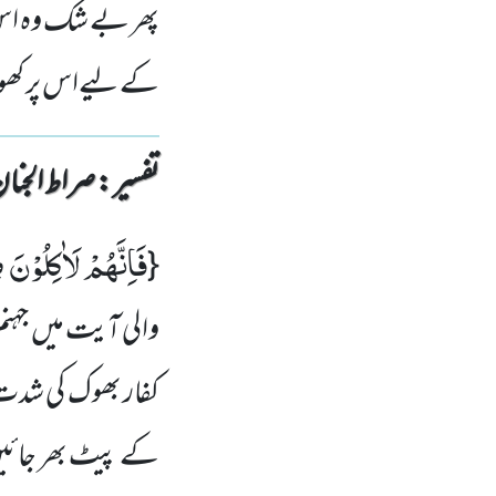
پھر بے شک وہ اس
کے لیےاس پر کھول
تفسیر : ‎صراط الجنان
فَاِنَّهُمْ لَاٰكِلُوْنَ 
{
والی آیت میں جہنم
کفار بھوک کی شدت 
کے پیٹ بھر جائیں