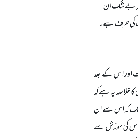
ھر بے شک ان
 آگ کی طرف ہے۔
 اور ا س کے بعد
کا خلاصہ یہ ہے کہ
ں تک کہ اس سے ان
، اس کی سوزش سے