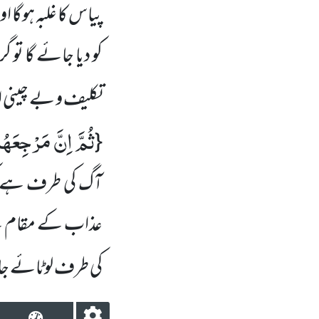
پیاس کا غلبہ ہوگا
کو دیا جائے گا تو 
تکلیف و بے چینی
ثُمَّ اِنَّ مَرْجِعَهُ
{
آگ کی طرف ہے کیو
عذاب کے مقام سے
کی طرف لوٹائے ج