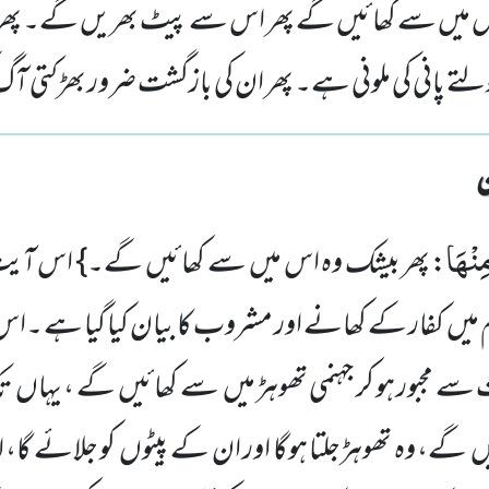
 میں سے کھائیں گے پھر اس سے پیٹ بھریں گے۔ پ
تے پانی کی ملونی ہے۔ پھر ان کی بازگشت ضرور بھڑکتی
مِنْهَا
: پھر بیشک وہ اس میں سے کھائیں گے۔} اس آیت
 میں کفار کے کھانے اور مشروب کا بیان کیا گیا ہے ۔اس 
سے مجبور ہو کر جہنمی تھوہڑ میں سے کھائیں گے ، یہا
 گے، وہ تھوہڑجلتا ہوگا اور ان کے پیٹوں کو جلائے گا