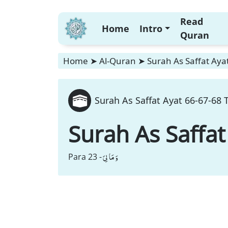
Read
Home
Intro
Quran
Home
➤
Al-Quran
➤
Surah As Saffat Aya
Surah As Saffat Ayat 66-67-68 
Surah As Saffat
وَ مَا لِیَ
Para 23 -