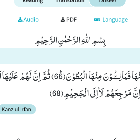
Reading
Translation
Tafseer
Audio
PDF
Language
بِسْمِ اللّٰهِ الرَّحْمٰنِ الرَّحِیْمِ
فَاِنَّهُمْ لَاٰكِلُوْنَ مِنْهَا فَمَالِــٴُـوْنَ مِنْهَا الْبُطُوْنَﭤ(66) ثُمّ
Kanz ul Irfan