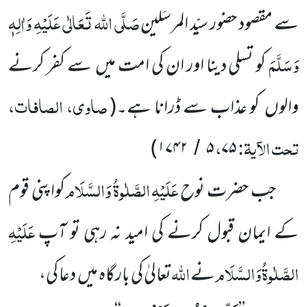
صَلَّی اللہ تَعَالٰی عَلَیْہِ وَاٰلِہٖ
سے مقصود حضور سیّد المرسَلین
وَسَلَّمَ
کو تسلی دینا اور ان کی امت میں سے کفر کرنے
صاوی، الصافات،
والوں کو عذاب سے ڈرانا ہے۔(
تحت الآیۃ:
،
)
۱۷۴۲
۵
۷۵
/
عَلَیْہِ
الصَّلٰوۃُ
وَالسَّلَام
جب حضرت نوح
کواپنی قوم
عَلَیْہِ
کے ایمان قبول کرنے کی امید نہ رہی تو آپ
الصَّلٰوۃُ
وَالسَّلَام
اللہ
نے
تعالیٰ کی بارگاہ میں دعا کی،