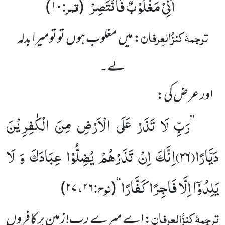
اَنِّیْ مَغْلُوْبٌ فَانْتَصِرْ
قمر:
)
۱۰
‘‘(
’’
ترجمۂ
کنزُالعِرفان
: میں مغلوب ہوں تو تومیرا بدلہ
لے۔
اور عرض کی:
رَبِّ لَا تَذَرْ عَلَى الْاَرْضِ مِنَ الْكٰفِرِیْنَ
’’
دَیَّارًا(
۲۶)
اِنَّكَ اِنْ تَذَرْهُمْ یُضِلُّوْا عِبَادَكَ وَ لَا
یَلِدُوْۤا اِلَّا فَاجِرًا كَفَّارًا
نوح:
،
)
۲۷
۲۶
‘‘(
ترجمۂ
کنزُالعِرفان
: اے میرے رب! زمین پر کافروں