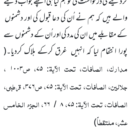
کر دینے کی درخواست کی تو ہم کیا ہی اچھے جواب دینے
والے ہیں کہ ہم نے اُن کی دعا قبول کی اور دشمنوں
کے مقابلے میں ان کی مدد کی اور اُن کے دشمنوں سے
پورا انتقام لیا کہ انہیں غرق کرکے ہلاک کردیا۔
(
مدارک، الصافات، تحت الآیۃ:
، ص
،
۱۰۰۳
۷۵
جلالین، الصافات، تحت الآیۃ:
، ص
، قرطبی،
۳۷۶
۷۵
الصافات، تحت الآیۃ:
،
، الجزء الخامس
۶۶
۸
۷۵
/
عشر، ملتقطاً
)