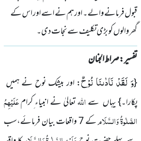
قبول فرمانے والے۔ اور ہم نے اسے اور اس کے
گھر والوں کو بڑی تکلیف سے نجات دی۔
تفسیر : ‎صراط الجنان
وَ لَقَدْ نَادٰىنَا نُوْحٌ
{
: اور بیشک نوح نے ہمیں
اللہ
عَلَیْہِمُ
پکارا۔} یہاں سے
تعالیٰ نے انبیاء ِکرام
الصَّلٰوۃُ وَالسَّلَام
کے 7 واقعات بیان فرمائے،سب
عَلَیْہِ
الصَّلٰوۃُ
وَالسَّلَام