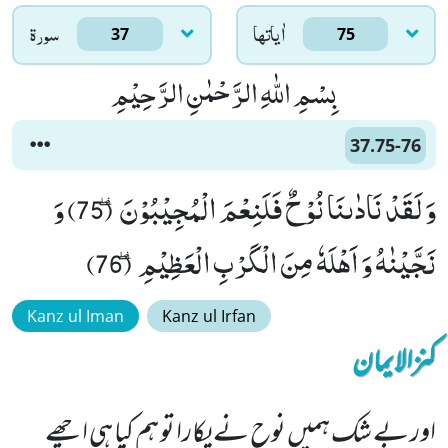
اٰياتها
سورۃ
37
75
بِسْمِ اللّٰهِ الرَّحْمٰنِ الرَّحِیْمِ
37.75-76
وَ لَقَدْ نَادٰىنَا نُوْحٌ فَلَنِعْمَ الْمُجِیْبُوْنَ٘ ۖ (75) وَ
نَجَّیْنٰهُ وَ اَهْلَهٗ مِنَ الْكَرْبِ الْعَظِیْمِ٘ ۖ (76)
Kanz ul Iman
Kanz ul Irfan
کنزالایمان
اور بے شک ہمیں نوح نے پکارا تو ہم کیا ہی اچھے