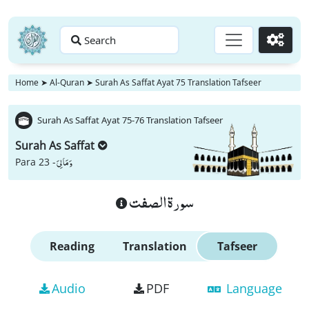
Search
Go
Home
➤
Al-Quran
➤
Surah As Saffat Ayat 75 Translation Tafseer
Surah As Saffat Ayat 75-76 Translation Tafseer
Surah As Saffat
وَ مَا لِیَ
Para 23 -
سورة الصفت
Reading
Translation
Tafseer
Audio
PDF
Language