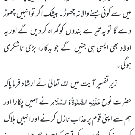
میں سے کوئی بسنے والا نہ چھوڑ۔ بیشک اگر تو انہیں چھوڑ
دے گا تو یہ تیرے بندوں کو گمراہ کر دیں گے اور یہ
اولاد بھی ایسی ہی جنیں گے جو بدکار، بڑی ناشکری
ہوگی۔
اللہ
زیرِ تفسیر آیت میں
تعالیٰ نے ارشاد فرمایاکہ
عَلَیْہِ
الصَّلٰوۃُ
وَالسَّلَام
حضرت نوح
نے ہمیں پکارا اور
ہم سے اپنی قوم پر عذاب نازل کرنے اور انہیں ہلاک