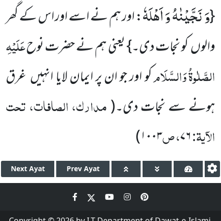
وَ نَجَّیْنٰهُ وَ اَهْلَهٗ
{
: اور ہم نے اسے اور اس کے گھر
عَلَیْہِ
والوں کو نجات دی۔} یعنی ہم نے حضرت نوح
الصَّلٰوۃُ
وَالسَّلَام
کو اور جو ان پر ایمان لایا انہیں غرق
مدارک، الصافات، تحت
ہونے سے نجات دی۔
(
الآیۃ:
، ص
)
۱۰۰۳
۷۶
Next
Ayat
Prev
Ayat
Copyright © 2026 by I.T Department of Dawat-e-Islami.