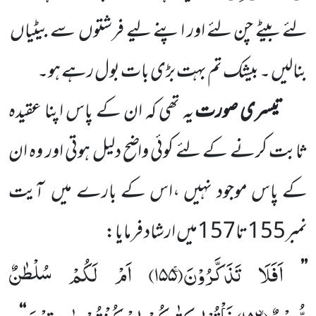
لئے
بیٹے چن لئے اور اپنے لیے فرشتوں
سے بیٹیاں
بنالیں ۔ بیشک
تم بہت بڑی بات بول رہے ہو۔
تیسری صورت
یہ تھی کہ ان کے پاس اپنا عقیدہ
ثابت کرنے کے لئے کوئی واضح دلیل ہوتی اور وہ ان
کے پاس موجود نہیں ،اس کے بارے میں
آیت
نمبر
155
تا
157
میں ارشاد فرمایا:
اَفَلَا تَذَكَّرُوْنَۚ(
۱۵۵)
اَمْ لَكُمْ سُلْطٰنٌ
’’