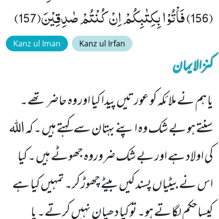
(156) فَاْتُوْا بِكِتٰبِكُمْ اِنْ كُنْتُمْ صٰدِقِیْنَ(157)
Kanz ul Iman
Kanz ul Irfan
کنزالایمان
یا ہم نے ملائکہ کو عورتیں پیدا کیا اور وہ حاضر تھے۔
سنتے ہو بے شک وہ اپنے بہتان سے کہتے ہیں ۔ کہ اللہ
کی اولاد ہے اور بے شک ضروروہ جھوٹے ہیں ۔ کیا
اس نے بیٹیاں پسند کیں بیٹے چھوڑ کر۔ تمہیں کیا ہے
کیسا حکم لگاتے ہو۔ تو کیا دھیان نہیں کرتے۔ یا