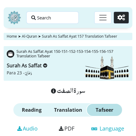
Search
Go
Home
➤
Al-Quran
➤
Surah As Saffat Ayat 157 Translation Tafseer
Surah As Saffat Ayat 150-151-152-153-154-155-156-157
Translation Tafseer
Surah As Saffat
وَ مَا لِیَ
Para 23 -
سورة الصفت
Reading
Translation
Tafseer
Audio
PDF
Language