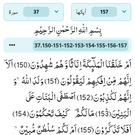
اٰياتها
سورۃ
37
157
بِسْمِ اللّٰهِ الرَّحْمٰنِ الرَّحِیْمِ
37.150-151-152-153-154-155-156-157
اَمْ خَلَقْنَا الْمَلٰٓىٕكَةَ اِنَاثًا وَّ هُمْ شٰهِدُوْنَ(150) اَلَاۤ
اِنَّهُمْ مِّنْ اِفْكِهِمْ لَیَقُوْلُوْنَۙ (151) وَلَدَ اللّٰهُۙ-وَ
اِنَّهُمْ لَكٰذِبُوْنَ(152) اَصْطَفَى الْبَنَاتِ عَلَى
الْبَنِیْنَﭤ(153) مَا لَكُمْ- كَیْفَ تَحْكُمُوْنَ(154)
اَفَلَا تَذَكَّرُوْنَۚ (155) اَمْ لَكُمْ سُلْطٰنٌ مُّبِیْنٌۙ