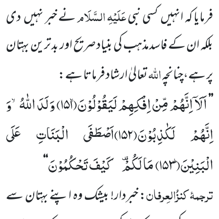
عَلَیْہِ السَّلَام
فرمایا کہ انہیں
کسی نبی
نے خبر نہیں
دی
بلکہ ان کے فاسدمذہب کی بنیاد صریح اور بد ترین بہتان
اللہ
پر ہے،چنانچہ
تعالیٰ ارشاد فرماتا ہے:
اَلَاۤ اِنَّهُمْ مِّنْ اِفْكِهِمْ لَیَقُوْلُوْنَۙ(
۱۵۱)
وَلَدَ اللّٰهُۙ-وَ
’’
اِنَّهُمْ لَكٰذِبُوْنَ(
۱۵۲)
اَصْطَفَى الْبَنَاتِ عَلَى
الْبَنِیْنَؕ(
۱۵۳)
مَا لَكُمْ
- كَیْفَ تَحْكُمُوْنَ
‘‘
ترجمۂ
کنزُالعِرفان
: خبردار! بیشک وہ اپنے بہتان سے