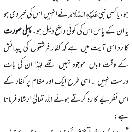
عَلَیْہِ السَّلَام
ہو،یا کسی نبی
نے انہیں
اس کی خبر دی ہو
یا ان کے پاس اس کی کوئی واضح دلیل ہو۔
پہلی صورت
کا رد اسی آیت میں
ہے کہ کفار فرشتوں
کی پیدائش
کے وقت وہاں
موجود نہیں
تھے لہٰذا ان کی بات
درست نہیں
۔اسی طرح ایک اور مقام پر کفار کے
اللہ
اس نظریے کا رد کرتے ہوئے
تعالیٰ ارشاد فرماتا
ہے: