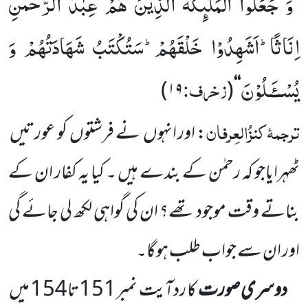
وَ جَعَلُوا الْمَلٰٓىٕكَةَ الَّذِیْنَ هُمْ عِبٰدُ الرَّحْمٰنِ
’’
اِنَاثًاؕ-اَشَهِدُوْا خَلْقَهُمْؕ-سَتُكْتَبُ شَهَادَتُهُمْ وَ
یُسْــٴَـلُوْنَ
زخرف:
)
۱۹
(
‘‘
ترجمۂ
کنزُالعِرفان
: اور انہوں
نے فرشتوں
کو عورتیں
ٹھہرایاجو کہ رحمٰن کے بندے ہیں ۔ کیا یہ کفار ان کے
بناتے وقت موجود تھے؟ ان کی گواہی لکھ لی جائے گی
اور ان سے جواب طلب ہوگا۔
دوسری صورت
کا ردآیت نمبر
151
تا
154
میں