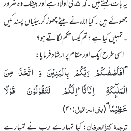
اللہ
یہ بات کہتے ہیں ۔کہ
کی اولاد ہے اور بیشک وہ ضرور
اللہ
جھوٹے
ہیں ۔ کیا
نے بیٹے چھوڑ کر بیٹیاں
پسند کیں
۔ تمہیں
کیا ہے؟
تم کیسا حکم لگاتے ہو؟
اسی طرح ایک اور مقام پر ارشاد فرمایا:
اَفَاَصْفٰىكُمْ رَبُّكُمْ بِالْبَنِیْنَ وَ اتَّخَذَ مِنَ
’’
الْمَلٰٓىٕكَةِ اِنَاثًاؕ-اِنَّكُمْ لَتَقُوْلُوْنَ قَوْلًا
عَظِیْمًا
بنی اسرائیل:
)
۴۰
(
‘‘
ترجمۂ
کنزُالعِرفان
: کیا تمہارے رب نے تمہارے