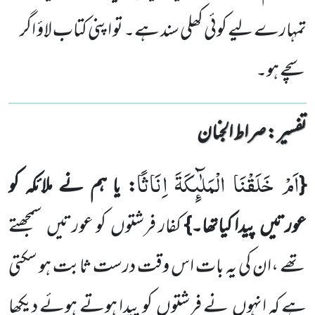
تمہارے لیے کوئی کھلی سند ہے۔ تو اپنی کتاب لاؤ اگر
سچے ہو۔
تفسیر : ‎صراط الجنان
اَمْ خَلَقْنَا الْمَلٰٓىٕكَةَ اِنَاثًا
{
:
یا ہم نے ملائکہ کو
عورتیں
پیدا کیاتھا۔}
کفار فرشتوں
کو عورتیں
سمجھتے
تھے ،ان کی یہ بات اس وقت درست ثابت ہو سکتی
ہے کہ انہوں
نے فرشتوں
کو پیدا ہوتے ہوئے دیکھا