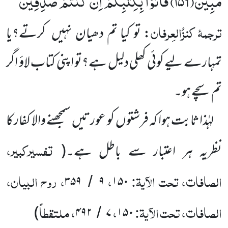
مُّبِیْنٌۙ(
۱۵۶)
فَاْتُوْا بِكِتٰبِكُمْ اِنْ كُنْتُمْ صٰدِقِیْنَ
‘‘
ترجمۂ
کنزُالعِرفان
: تو کیا تم دھیان نہیں
کرتے؟یا
تمہارے لیے کوئی کھلی دلیل ہے؟تو اپنی کتاب لاؤ اگر
تم سچے ہو۔
لہٰذا ثابت ہوا کہ فرشتوں
کو عورتیں
سمجھنے والا کفار کا
تفسیرکبیر،
نظریہ ہر اعتبار سے باطل ہے۔
(
الصافات، تحت الآیۃ:
،
، روح البیان،
۳۵۹
۹
۱۵۰
/
الصافات، تحت الآیۃ:
،
، ملتقطاً
)
۴۹۲
۷
۱۵۰
/