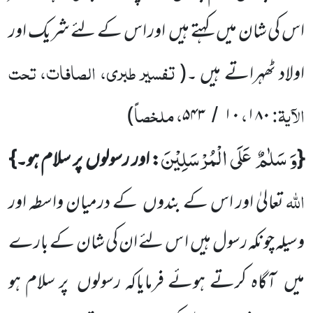
اس کی شان میں
کہتے ہیں
اور اس کے لئے شریک اور
تفسیر طبری، الصافات، تحت
اولاد ٹھہراتے ہیں ۔
(
الآیۃ:
،
، ملخصاً
)
۵۴۳
۱۰
۱۸۰
/
وَ سَلٰمٌ عَلَى الْمُرْسَلِیْنَ
{
: اور رسولوں
پر سلام ہو۔}
اللہ
تعالیٰ اور اس کے بندوں
کے درمیان واسطہ اور
وسیلہ چونکہ
رسول ہیں
ا س لئے ان کی شان کے بارے
میں
آگاہ کرتے ہوئے فرمایاکہ رسولوں
پر سلام ہو