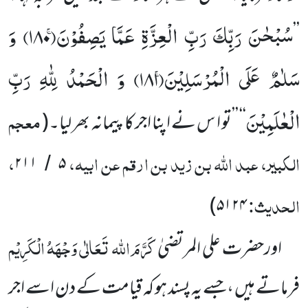
سُبْحٰنَ رَبِّكَ رَبِّ الْعِزَّةِ عَمَّا یَصِفُوْنَۚ(
۱۸۰)
وَ
’’
سَلٰمٌ عَلَى الْمُرْسَلِیْنَۚ(
۱۸۱)
وَ الْحَمْدُ لِلّٰهِ رَبِّ
الْعٰلَمِیْنَ
معجم
‘‘
’’تو ا س نے اپنا اجر کا پیمانہ بھر لیا۔
(
الکبیر، عبد اللّٰہ بن زید بن ارقم عن ابیہ،
،
۲۱۱
۵
/
الحدیث:
)
۵۱۲۴
کَرَّمَ اللہ تَعَالٰی وَجْہَہُ الْکَرِیْم
اورحضرت علی المرتضیٰ
فرماتے ہیں ،جسے یہ پسند ہو کہ قیامت کے دن اسے اجر