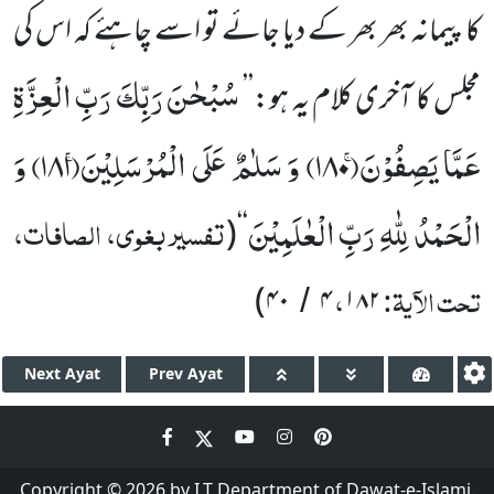
کا پیمانہ بھر بھر کے دیا جائے تو اسے چاہئے کہ اس کی
سُبْحٰنَ رَبِّكَ رَبِّ الْعِزَّةِ
مجلس کا آخری کلام یہ ہو:
’’
عَمَّا یَصِفُوْنَۚ(
۱۸۰)
وَ سَلٰمٌ عَلَى الْمُرْسَلِیْنَۚ(
۱۸۱)
وَ
الْحَمْدُ لِلّٰهِ رَبِّ الْعٰلَمِیْنَ
تفسیر بغوی، الصافات،
(
‘‘
تحت الآیۃ:
،
)
۴۰
۴
۱۸۲
/
Next
Ayat
Prev
Ayat
Copyright © 2026 by I.T Department of Dawat-e-Islami.