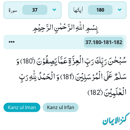
اٰياتها
سورۃ
37
180
بِسْمِ اللّٰهِ الرَّحْمٰنِ الرَّحِیْمِ
37.180-181-182
سُبْحٰنَ رَبِّكَ رَبِّ الْعِزَّةِ عَمَّا یَصِفُوْنَۚ (180) وَ
سَلٰمٌ عَلَى الْمُرْسَلِیْنَۚ (181) وَ الْحَمْدُ لِلّٰهِ رَبِّ
الْعٰلَمِیْنَ۠ (182)
Kanz ul Iman
Kanz ul Irfan
کنزالایمان