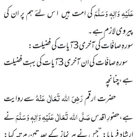
عَلَیْہِ وَاٰلِہٖ وَسَلَّمَ
کی امت ہیں
ا س لئے ہم پر ان کی
پیروی لازم ہے۔
سورہِ صافّات کی آخری
3
آیات کی فضیلت:
سورہِ صافّات کی ان آخری
3
آیات کی بہت فضیلت
ہے ،چنانچہ
رَضِیَ اللہ تَعَالٰی عَنْہُ
حضرت ارقم
سے روایت
صَلَّی اللہ تَعَالٰی عَلَیْہِ وَاٰلِہٖ وَسَلَّمَ
ہے،حضورِ اقدس
نے
ارشاد فرمایا: ’’جس
نے ہر نماز کے بعد تین مرتبہ کہا: