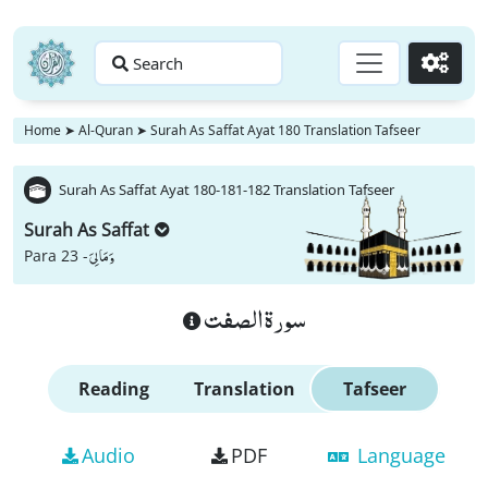
Search
Go
Home
➤
Al-Quran
➤
Surah As Saffat Ayat 180 Translation Tafseer
Surah As Saffat Ayat 180-181-182 Translation Tafseer
Surah As Saffat
وَ مَا لِیَ
Para 23 -
سورة الصفت
Reading
Translation
Tafseer
Audio
PDF
Language