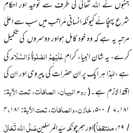
اللہ
جنہوں نے
تعالیٰ کی
طرف سے توحید اور احکامِ
شرع پہنچائے کیونکہ انسانی مَراتب میں
سب سے اعلیٰ
مرتبہ یہ ہے کہ وہ خود کامل ہواور دوسروں
کی تکمیل
عَلَیْہِمُ الصَّلٰوۃُ وَالسَّلَام
کرے، یہ شان انبیاءِ کرام
کی
ہے ،لہٰذا ہر ایک پر ان حضرات کی پیروی اور ان کی
روح البیان، الصافات، تحت الآیۃ:
اِقتدا لازم ہے۔
(
،
، خازن، والصافات، تحت الآیۃ:
،
۴
۱۸۱
۵۰۰
۷
۱۸۱
/
، ملتقطاً
صَلَّی اللہ تَعَالٰی
۲۹
)
اور ہم چونکہ سیّد المرسَلین
/