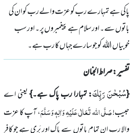
پاکی ہے تمہارے رب کو عزت والے رب کو ان کی
باتوں سے۔ اور سلام ہے پیغمبروں پر ۔ اور سب
خوبیاں اللہ کو جو سارے جہاں کا رب ہے۔
تفسیر : ‎صراط الجنان
سُبْحٰنَ رَبِّكَ
{
: تمہارا رب پاک ہے۔}
یعنی اے
صَلَّی اللہ تَعَالٰی عَلَیْہِ وَاٰلِہٖ وَسَلَّمَ
حبیب!
، آپ کا عزت
والا رب ان
تمام باتوں
سے پاک اور بَری ہے جو کافر