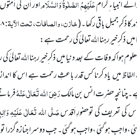
عَلَیْہِمُ الصَّلٰوۃُ وَالسَّلَام
لے انبیاء ِکرام
اور اُن کی اُمتوں
ام
خازن، والصافات، تحت الآیۃ:
کا ذکرِ جمیل باقی رکھا۔
(
۷۸
اللہ
میں
ذکر ِخیر رہنا
تعالیٰ کی رحمت ہے:
اللہ
م ہوا کہ وفات کے بعد دنیا میں
ذکر ِخیر رہنا
تعالیٰ کی
 الفاظ میں
یاد کرنا کس قدر باعثِ رحمت ہے اس کا اندا
رَضِیَ اللہ تَعَالٰی عَنْہُ
 ہے۔چنانچہ حضرت انس بن مالک
فرماتے
صَلَّی اللہ تَعَالٰی عَلَیْہِ وَاٰلِہٖ
 کی تعریف کی توحضورِ اَقدس
ئی ،واجب ہو گئی ،واجب ہو گئی۔ جب دوسرا جنازہ گزرا تو 