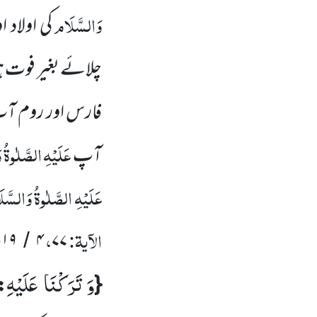
وَالسَّلَام
کی اولاد 
چلائے بغیر فوت 
فارس اور روم آ
عَلَیْہِ
الصَّلٰوۃُ
و
آپ
عَلَیْہِ
الصَّلٰوۃُ
وَالسَّل
الآیۃ:
،
۱۹
۴
۷۷
-
/
وَ تَرَكْنَا عَلَیْهِ
{
: