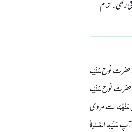
قی رکھی۔ تمام
عَلَیْہِ
نے حضرت نوح
عَلَیْہِ
ضرت نوح
 عَنْہُمَا
سے مروی
عَلَیْہِ
الصَّلٰوۃُ
آپ