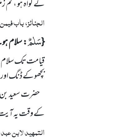
کے گواہ ہو ، تم زم
الجنائز، باب فیمن 
سَلٰمٌ
{
: سلام ہو۔
قیامت تک سلام بھ
بچھو کے ڈنگ اور 
حضرت سعید بن
کے وقت یہ آیت
التمہید لابن عبد 