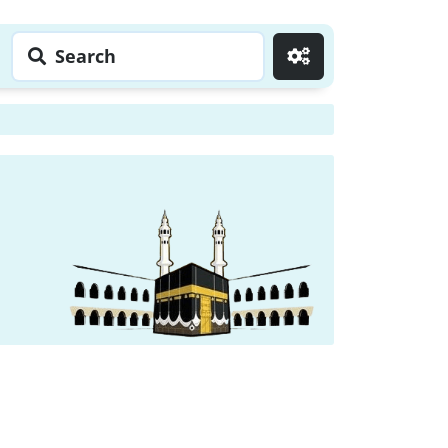
Search
Go