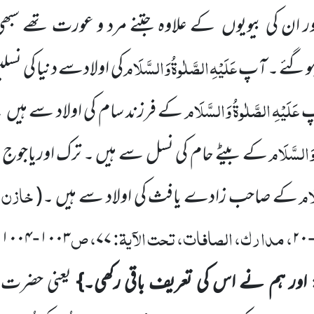
اور ان کی بیویوں
کے علاوہ جتنے مرد و عورت تھے سبھی
عَلَیْہِ
الصَّلٰوۃُ
وَالسَّلَام
ہوگئے ۔ آپ
کی اولادسے دنیا کی نسل
عَلَیْہِ
الصَّلٰوۃُ
وَالسَّلَام
پ
کے فرزند سام کی اولاد سے ہیں
۔
َالسَّلَام
کے بیٹے حام کی نسل سے ہیں ۔ ترک اوریاجوج
َام
خازن،
کے صاحب زادے یافث کی اولاد سے ہیں ۔
(
، مدارک، الصافات، تحت الآیۃ:
، ص
،
۱۰۰۴
۱۰۰۳
۷۷
۲۰
-
 اور ہم نے اس کی تعریف باقی رکھی۔}
یعنی حضرت 