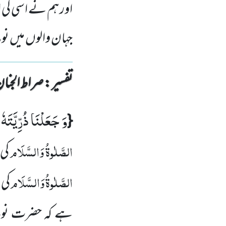
اور ہم نے اسی کی ا
جہان والوں میں نو
تفسیر : ‎صراط الجنان
وَ جَعَلْنَا ذُرِّیَّتَهٗ
{
:
الصَّلٰوۃُ
وَالسَّلَام
کی 
الصَّلٰوۃُ
وَالسَّلَام
کی
ہے کہ حضرت نو