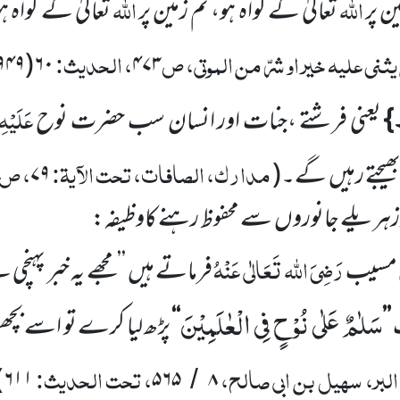
اللہ
اللہ
ین پر
تعالیٰ کے گواہ ہو، تم زمین پر
تعالیٰ کے گواہ ہ
یثنی علیہ خیر او شرّ من الموتی، ص
، الحدیث:
۶۰(۹۴۹)
۴۷۳
عَلَیْہِ
}
یعنی فرشتے ،جنات اور انسان سب حضرت نوح
مدارک، الصافات، تحت الآیۃ:
، ص
یجتے
رہیں
گے۔
(
۷۹
زہریلے جانوروں
سے محفوظ رہنے کاوظیفہ:
رَضِیَ اللہ تَعَالٰی عَنْہُ
 مسیب
فرماتے ہیں ’’مجھے یہ خبر پہنچی
سَلٰمٌ عَلٰى نُوْحٍ فِی الْعٰلَمِیْنَ
’’
‘‘
پڑھ لیا کرے تو اسے بچھو
البر، سہیل بن ابی صالح،
، تحت الحدیث:
)
۶۱۱
۵۶۵
۸
/