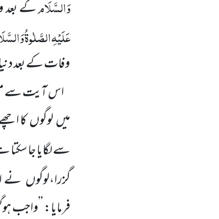
وَالسَّلَام
کے بعد وا
عَلَیْہِ
الصَّلٰوۃُ
وَالسَّلَ
وفات کے بعد دنیا 
اس آیت سے معلو
میں
لوگوں
کا اچھے
سے لگایا جا سکتا
گزرا،لوگوں
نے اس
فرمایا: ’’واجب ہوگ