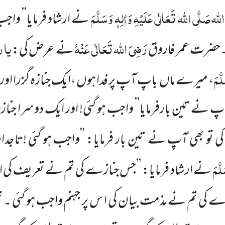
للہ
صَلَّی اللہ تَعَالٰی عَلَیْہِ وَاٰلِہٖ وَسَلَّمَ
نے ارشاد فرمایا’’ واج
رَضِیَ اللہ تَعَالٰی عَنْہُ
یا
ر
حضرت عمر فاروق
نے عرض کی:
َّمَ
، میرے ماں
باپ آپ پر فدا ہوں ،ایک جنازہ
گزرا اور
آپ نے تین بارفرمایا’’ واجب ہو گئی! اور ایک دوسرا جناز
کی تو بھی آپ نے تین بار فرمایا: ’’واجب ہو گئی !تاجدا
لَّمَ
نے ارشاد فرمایا: ’’جس جنازے کی تم نے تعریف کی
زے کی تم نے مذمت بیان کی ا س پر جہنم واجب ہو گئی ۔ تم