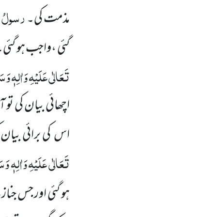
رسولُ ا
مذمت کی۔
گئی ،واجب ہو گئی۔
تَعَالٰی عَلَیْہِ وَاٰلِہٖ وَسَل
اچھائی بیان کی تو 
اس کی برائی بیان 
تَعَالٰی عَلَیْہِ وَاٰلِہٖ وَسَ
ہو گئی اور جس جنا