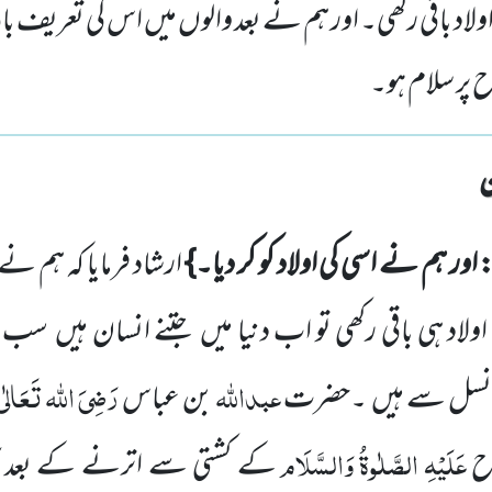
ولاد باقی رکھی۔ اور ہم نے بعد والوں میں اس کی تعریف با
ح پر سلام ہو۔
 اور ہم نے اسی کی اولاد کو کر دیا۔}
ارشاد فرمایا کہ ہم 
اولاد ہی باقی
رکھی تو اب دنیا میں
جتنے انسان ہیں
سب ح
عبداللہ
رَضِیَ
اللہ تَعَالٰی
 نسل سے ہیں
۔حضرت
بن عباس
عَلَیْہِ
الصَّلٰوۃُ
وَالسَّلَام
ح
کے کشتی سے اترنے کے بعد