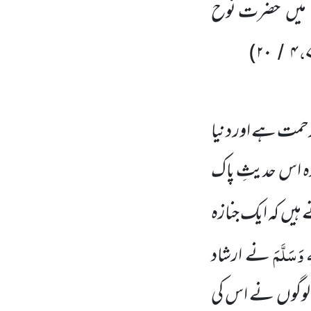
میں
حضرت نوح
،
)
۲۰
۴
/
 رحمت ہے اور دنیا
زہ اس حدیثِ پاک
 ہیں
کہ ایک جنازہ
 وَسَلَّمَ
نے ارشاد
لوگوں
نے اس کی