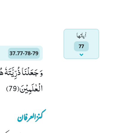
اٰياتها
77
37.77-78-79
الْعٰلَمِیْنَ(79)
کنزالعرفان