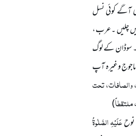
 آگے کوئی نسل
یں
چلیں
۔عرب ،
 سوڈان کے لوگ
 ماجوج وغیرہ آپ
 والصافات، تحت
 ملتقطاً
)
عَلَیْہِ
الصَّلٰوۃُ
نوح