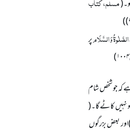
مسلم، کتاب
و۔
(
)
الصَّلٰوۃُ
وَالسَّلَام
پر
)
۱۰۰۴
 ہے کہ جو شخص شام
 نہیں
کاٹے گا۔
(
اور بعض بزرگوں