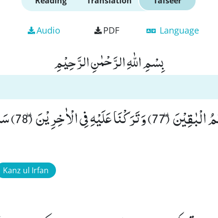
Reading
Translation
Tafseer
Audio
PDF
Language
بِسْمِ اللّٰهِ الرَّحْمٰنِ الرَّحِیْمِ
وَ جَعَلْنَا ذُرِّیَّتَهٗ
Kanz ul Irfan