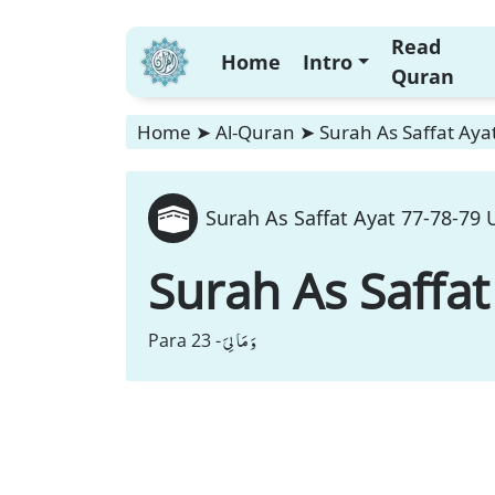
Read
Home
Intro
Quran
Home
➤
Al-Quran
➤
Surah As Saffat Aya
Surah As Saffat Ayat 77-78-79 
Surah As Saffat
وَ مَا لِیَ
Para 23 -