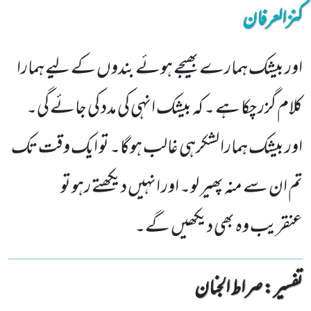
کنزالعرفان
اور بیشک ہمارے بھیجے ہوئے بندوں کے لیے ہمارا
کلام گزر چکا ہے ۔ کہ بیشک انہی کی مدد کی جائے گی۔
اور بیشک ہمارا لشکرہی غالب ہوگا۔ تو ایک وقت تک
تم ان سے منہ پھیر لو۔ اور انہیں دیکھتے رہو تو
عنقریب وہ بھی دیکھیں گے۔
تفسیر : ‎صراط الجنان