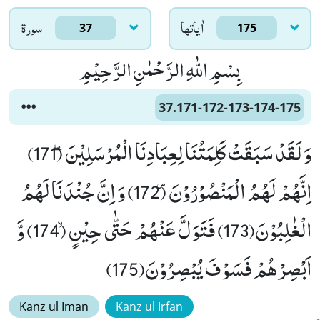
اٰياتها
سورۃ
37
175
بِسْمِ اللّٰهِ الرَّحْمٰنِ الرَّحِیْمِ
37.171-172-173-174-175
وَ لَقَدْ سَبَقَتْ كَلِمَتُنَا لِعِبَادِنَا الْمُرْسَلِیْنَۖ (171)
اِنَّهُمْ لَهُمُ الْمَنْصُوْرُوْنَ۪ (172) وَ اِنَّ جُنْدَنَا لَهُمُ
الْغٰلِبُوْنَ(173) فَتَوَلَّ عَنْهُمْ حَتّٰى حِیْنٍۙ (174) وَّ
اَبْصِرْهُمْ فَسَوْفَ یُبْصِرُوْنَ(175)
Kanz ul Iman
Kanz ul Irfan