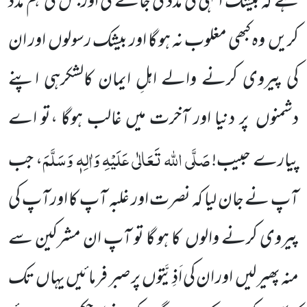
ہے کہ بیشک انہی کی مدد کی جائے گی اورجس کی ہم مدد
کریں وہ کبھی مغلوب نہ ہو گا اور بیشک رسولوں اور ان
کی پیروی کرنے والے اہلِ ایمان کالشکرہی اپنے
دشمنوں پر دنیا اور آخرت میں غالب ہوگا ،تو اے
صَلَّی
اللہ تَعَالٰی عَلَیْہِ وَاٰلِہٖ وَسَلَّمَ
پیارے حبیب!
، جب
آپ نے جان لیا کہ نصرت اور غلبہ آپ کا اورآپ کی
پیروی کرنے والوں کا ہو گا تو آپ ان مشرکین سے
منہ پھیر لیں اور ان کی اَذِیَّتوں پر صبر فرمائیں یہاں تک