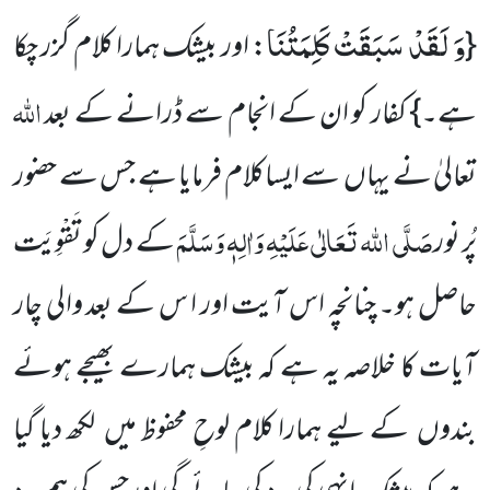
وَ لَقَدْ سَبَقَتْ كَلِمَتُنَا
{
: اور بیشک ہمارا کلام گزر چکا
اللہ
ہے۔} کفار کو ان کے انجام سے ڈرانے کے بعد
تعالیٰ نے یہاں سے ایساکلام فرمایا ہے جس سے حضور
صَلَّی اللہ تَعَالٰی عَلَیْہِ وَاٰلِہٖ وَسَلَّمَ
پُر نور
کے دل کو تَقْوِیَت
حاصل ہو۔ چنانچہ اس آیت اور ا س کے بعد والی چار
آیات کا خلاصہ یہ ہے کہ بیشک ہمارے بھیجے ہوئے
بندوں کے لیے ہمارا کلام لوحِ محفوظ میں لکھ دیا گیا