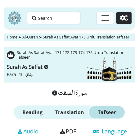
Search
Go
Home
➤
Al-Quran
➤
Surah As Saffat Ayat 175 Urdu Translation Tafseer
Surah As Saffat Ayat 171-172-173-174-175 Urdu Translation
Tafseer
Surah As Saffat
وَ مَا لِیَ
Para 23 -
سورة الصفت
Reading
Translation
Tafseer
Audio
PDF
Language