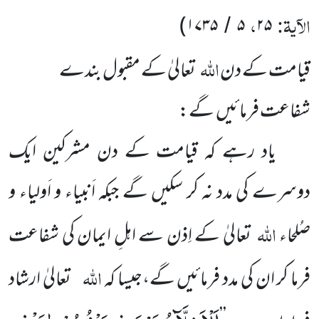
الآیۃ:
،
)
۱۷۳۵
۵
۲۵
/
اللہ
قیامت کے دن
تعالیٰ کے مقبول بندے
شفاعت فرمائیں گے:
یاد رہے کہ قیامت کے دن مشرکین ایک
دوسرے کی مدد نہ کر سکیں گے جبکہ اَنبیاء و اَولیاء و
اللہ
صُلحاء
تعالیٰ کے اِذن سے اہلِ ایمان کی شفاعت
اللہ
فرما کر ان کی مدد فرمائیں گے،جیسا کہ
تعالیٰ ارشاد