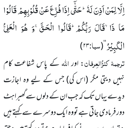
اِلَّا لِمَنْ اَذِنَ لَهٗؕ-حَتّٰۤى اِذَا فُزِّعَ عَنْ قُلُوْبِهِمْ قَالُوْا
مَا ذَاۙ-قَالَ رَبُّكُمْؕ-قَالُوا الْحَقَّۚ-وَ هُوَ الْعَلِیُّ
الْكَبِیْرُ
سبا:
)
۲۳
‘‘(
ترجمۂ کنزُالعِرفان
اللہ
: اور
کے پاس شفاعت کام
نہیں دیتی مگر (اس کی) جس کے لیے وہ اجازت
دیدے یہاں تک کہ جب ان کے دلوں سے گھبراہٹ
دور فرمادی جاتی ہے تووہ ایک دوسرے سے کہتے ہیں