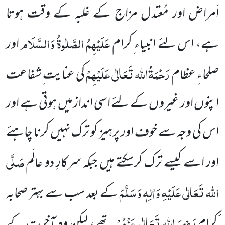
اَمراض اور مُعتدل مزاج کے غلبہ کے وقت ہوتا
عَلَیْہِمُ الصَّلٰوۃُ وَالسَّلَام
ہے، اس لئے انبیاء ِکرام
اور
رَحْمَۃُاللہ تَعَالٰی عَلَیْہِمْ
صلحاءِ عظام
کی عنایت ِشفاعت
اپنوں اور غیروں کے لئے اسی انداز میں ہوتی ہے اور
اس کی وجہ سے خوف اور پرہیز کو ترک نہیں کرنا چاہئے
صَلَّی
اور اسے کیسے ترک کرسکتے ہیں جبکہ سرکارِ دو عالَم
اللہ تَعَالٰی عَلَیْہِ وَاٰلِہٖ وَسَلَّمَ
کے بعد سب سے بہتر صحابہ
رَضِیَ اللہ تَعَالٰی عَنْہُمْ
ٔکرام
تھے، لیکن وہ آخرت کے