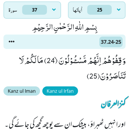
اٰياتها
سورۃ
37
25
بِسْمِ اللّٰهِ الرَّحْمٰنِ الرَّحِیْمِ
37.24-25
وَ قِفُوْهُمْ اِنَّهُمْ مَّسْـٴُـوْلُوْنَۙ (24) مَا لَكُمْ لَا
تَنَاصَرُوْنَ(25)
Kanz ul Iman
Kanz ul Irfan
کنزالعرفان
اور انہیں ٹھہراؤ، بیشک ان سے پوچھ گچھ کی جائے گی۔