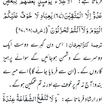
اَلْاَخِلَّآءُ یَوْمَىٕذٍۭ بَعْضُهُمْ لِبَعْضٍ
فرماتا ہے:
’’
عَدُوٌّ اِلَّا الْمُتَّقِیْنَؕ۠(
۶۷)
یٰعِبَادِ لَا خَوْفٌ عَلَیْكُمُ
الْیَوْمَ وَ لَاۤ اَنْتُمْ تَحْزَنُوْنَ
زخرف:
،
)
۶۷
۶۸
‘‘(
ترجمۂ کنزُالعِرفان
: اس دن گہرے دوست ایک
دوسرے کے دشمن ہوجائیں گے سوائے پرہیز
گاروں کے۔ (ان سے فرمایا جائے گا) اے میرے
بندو! آج نہ تم پر خوف ہے اور نہ تم غمگین ہوگے۔
وَ لَا تَنْفَعُ الشَّفَاعَةُ عِنْدَهٗۤ
اور ارشاد فرماتا ہے:
’’