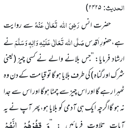
الحدیث:
)
۲۴۲۵
رَضِیَ اللہ تَعَالٰی عَنْہُ
حضرت انس
سے روایت
صَلَّی اللہ تَعَالٰی عَلَیْہِ وَاٰلِہٖ وَسَلَّمَ
ہے،حضورِ اَقدس
نے
ارشاد فرمایا: ’’جس بلانے والے نے کسی چیز (یعنی
شرک اور گناہ) کی طرف بلایا ہو گا تو قیامت کے دن وہ
ٹھہرا رہے گا اور اس چیز سے چمٹا ہوگا اور اس سے جدا
نہ ہو گااگرچہ ایک ہی آدمی کو بلایا ہو،پھر آپ نے یہ
وَ قِفُوْهُمْ اِنَّهُمْ
آیات تلاوت فرمائیں : ’’