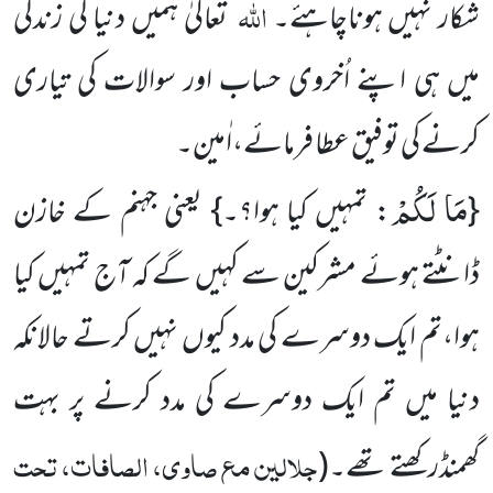
اللہ
شکار نہیں ہوناچاہئے۔
تعالیٰ ہمیں دنیا کی زندگی
میں ہی اپنے اُخروی حساب اور سوالات کی تیاری
کرنے کی توفیق عطا فرمائے،اٰمین۔
مَا لَكُمْ
{
: تمہیں کیا ہوا؟۔} یعنی جہنم کے خازن
ڈانٹتے ہوئے مشرکین سے کہیں گے کہ آج تمہیں کیا
ہوا،تم ایک دوسرے کی مدد کیوں نہیں کرتے حالانکہ
دنیا میں تم ایک دوسرے کی مدد کرنے پر بہت
جلالین مع صاوی، الصافات، تحت
گھمنڈرکھتے تھے۔
(