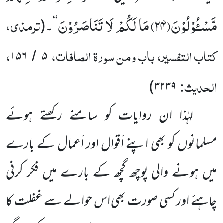
مَّسْـُٔوْلُوْنَۙ(
۲۴)
مَا لَكُمْ لَا تَنَاصَرُوْنَ
ترمذی،
‘‘۔
(
کتاب التفسیر، باب ومن سورۃ الصافات،
،
۱۵۶
۵
/
الحدیث:
)
۳۲۳۹
لہٰذا ان روایات کو سامنے رکھتے ہوئے
مسلمانوں کو بھی اپنے اَقوال اور اَعمال کے بارے
میں ہونے والی پوچھ گچھ کے بارے میں فکر کرنی
چاہئے اور کسی صورت بھی اس حوالے سے غفلت کا