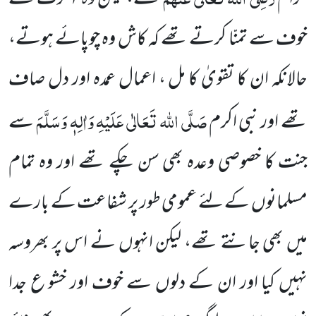
خوف سے تمنّا کرتے تھے کہ کاش وہ چوپائے ہوتے،
حالانکہ ان کا تقویٰ کا مل ، اعمال عمدہ اور دل صاف
صَلَّی اللہ تَعَالٰی عَلَیْہِ وَاٰلِہٖ وَسَلَّمَ
تھے اور نبی اکرم
سے
جنت کا خصوصی وعدہ بھی سن چکے تھے اور وہ تمام
مسلمانوں کے لئے عمومی طور پر شفاعت کے بارے
میں بھی جانتے تھے، لیکن انہوں نے اس پر بھروسہ
نہیں کیا اور ان کے دلوں سے خوف اور خشو ع جدا