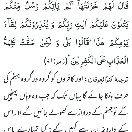
قَالَ لَهُمْ خَزَنَتُهَاۤ اَلَمْ یَاْتِكُمْ رُسُلٌ مِّنْكُمْ
یَتْلُوْنَ عَلَیْكُمْ اٰیٰتِ رَبِّكُمْ وَ یُنْذِرُوْنَكُمْ لِقَآءَ
یَوْمِكُمْ هٰذَاؕ-قَالُوْا بَلٰى وَ لٰكِنْ حَقَّتْ كَلِمَةُ
الْعَذَابِ عَلَى الْكٰفِرِیْنَ
زمر:
)
۷۱
‘‘(
ترجمۂ کنزُالعِرفان
: اور کافروں کو گروہ در گروہ جہنم کی
طرف ہانکا جائے گا یہاں تک کہ جب وہ وہاں پہنچیں
گے توجہنم کے دروازے کھولے جائیں گے اور اس
کے داروغہ ان سے کہیں گے: کیا تمہارے پاس