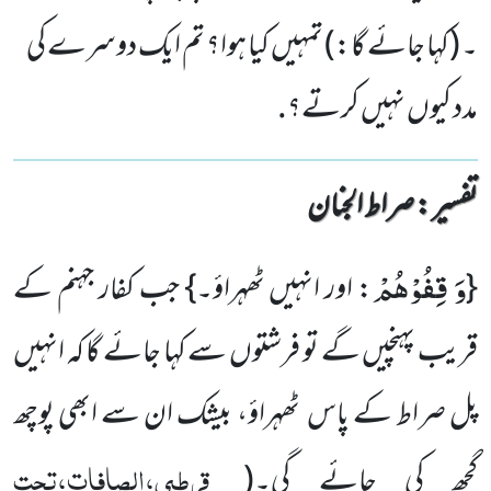
۔ (کہا جائے گا:) تمہیں کیا ہوا؟ تم ایک دوسرے کی
مدد کیوں نہیں کرتے؟.
تفسیر : ‎صراط الجنان
وَ قِفُوْهُمْ
{
: اور انہیں ٹھہراؤ۔} جب کفار جہنم کے
قریب پہنچیں گے تو فرشتوں سے کہا جائے گا کہ انہیں
پل صراط کے پاس ٹھہراؤ، بیشک ان سے ابھی پوچھ
قرطبی،الصافات،تحت
گچھ کی جائے گی۔
(