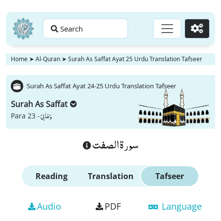
Search
Go
Home
➤
Al-Quran
➤
Surah As Saffat Ayat 25 Urdu Translation Tafseer
Surah As Saffat Ayat 24-25 Urdu Translation Tafseer
Surah As Saffat
وَ مَا لِیَ
Para 23 -
سورة الصفت
Reading
Translation
Tafseer
Audio
PDF
Language