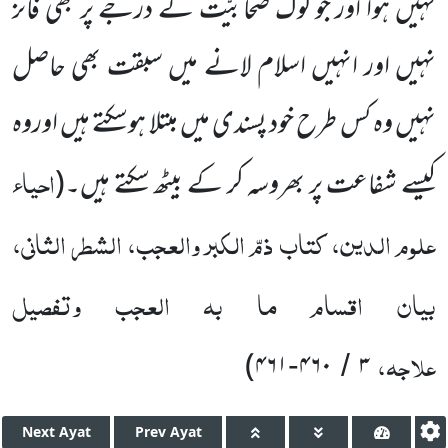
نہیں ہوا اور جو لوگ صحابیّت کے درجے پر بھی فائز
نہیں اور انہیں اسلام لانے میں سبقت بھی حاصل
نہیں وہ کس طرح خود پسندی میں مبتلا ہوسکتے ہیں اوروہ
احیاء
کیسے شفاعت پر بھروسہ کر کے بیٹھ سکتے ہیں۔(
علوم الدین، کتاب ذمّ الکبر والعجب، الشطر الثانی،
بیان اقسام ما بہ العجب وتفصیل
علاجہ،
)
۴۶۱
۴۶۰
۳
-
/
Next
Ayat
Prev
Ayat