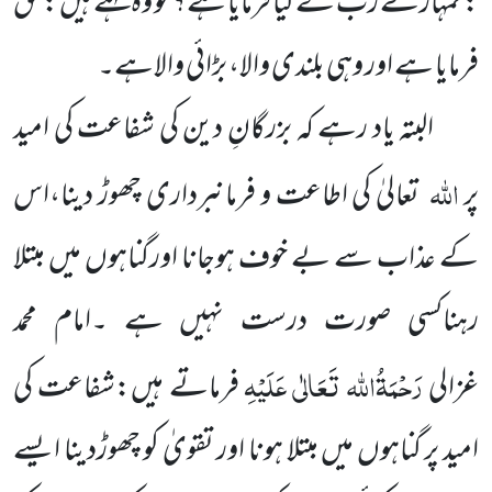
: تمہارے رب نے کیا فرمایا ہے؟ تو وہ کہتے ہیں : حق
فرمایا ہے اور وہی بلندی والا، بڑائی والاہے۔
البتہ یاد رہے کہ بزرگانِ دین کی شفاعت کی امید
اللہ
پر
تعالیٰ کی اطاعت و فرمانبرداری چھوڑ دینا،اس
کے عذاب سے بے خوف ہوجانا اورگناہوں میں مبتلا
رہناکسی صورت درست نہیں ہے ۔امام محمد
رَحْمَۃُاللہ تَعَالٰی عَلَیْہِ
غزالی
فرماتے ہیں:شفاعت کی
امید پر گناہوں میں مبتلا ہونا اور تقویٰ کو چھوڑدینا ایسے