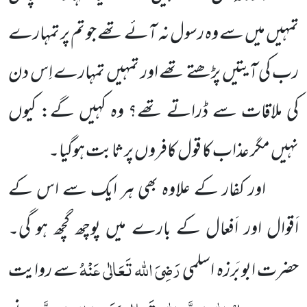
تمہیں میں سے وہ رسول نہ آئے تھے جو تم پر تمہارے
رب کی آیتیں پڑھتے تھے اور تمہیں تمہارے اِس دن
کی ملاقات سے ڈراتے تھے؟ وہ کہیں گے: کیوں
نہیں مگر عذاب کا قول کافروں پر ثابت ہوگیا۔
اور کفار کے علاوہ بھی ہر ایک سے اس کے
اَقوال اور اَفعال کے بارے میں پوچھ گچھ ہو گی۔
رَضِیَ اللہ تَعَالٰی عَنْہُ
حضرت ابو بَرزہ اسلمی
سے روایت