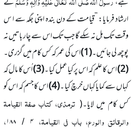
رسولُ اللہ
صَلَّی اللہ تَعَالٰی عَلَیْہِ وَاٰلِہٖ وَسَلَّمَ
ہے،
نے
ارشاد فرمایا: ’’قیامت کے دن بندہ اپنی جگہ سے ا س
وقت تک ہل نہ سکے گا جب تک اس سے چار باتیں نہ
پوچھ لی جائیں۔
(1)
اس کی عمر کہ کس کام میں گزری۔
(2)
اس کا علم کہ اس پر کیا عمل کیا ۔
(3)
اُس کا مال کہ
کہاں سے کمایا کہاں خرچ کیا ۔
(4)
اس کا جسم کہ اس کو
ترمذی، کتاب صفۃ القیامۃ
کس کام میں لایا۔
(
والرقائق والورع، باب فی القیامۃ،
،
۱۸۸
۴
/