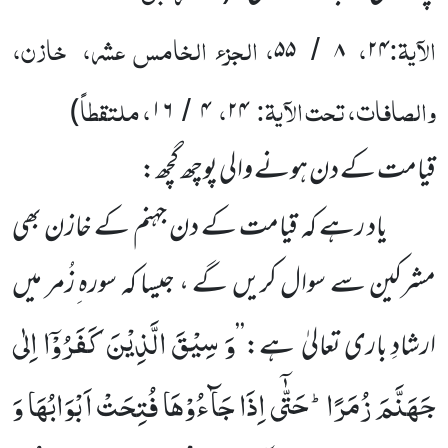
الآیۃ:
،
، الجزء الخامس عشر، خازن،
۵۵
۸
۲۴
/
والصافات، تحت الآیۃ:
،
، ملتقطاً
)
۱۶
۴
۲۴
/
قیامت کے دن ہونے والی پوچھ گچھ:
یاد رہے کہ قیامت کے دن جہنم کے خازن بھی
مشرکین سے سوال کریں گے ، جیسا کہ سورہ ِزُمر میں
وَ سِیْقَ الَّذِیْنَ كَفَرُوْۤا اِلٰى
ارشادِ باری تعالیٰ ہے:’’
جَهَنَّمَ زُمَرًاؕ-حَتّٰۤى اِذَا جَآءُوْهَا فُتِحَتْ اَبْوَابُهَا وَ