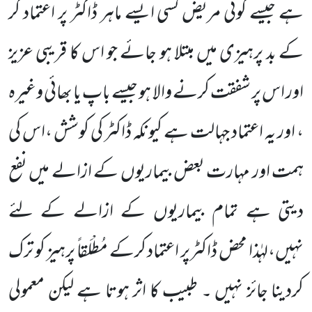
ہے جیسے کوئی مریض کسی ایسے ماہر ڈاکٹر پر اعتماد کر
کے بد پرہیزی میں مبتلا ہو جائے جو اس کا قریبی عزیز
اور اس پر شفقت کرنے والا ہو جیسے باپ یا بھائی وغیرہ
، اور یہ اعتماد جہالت ہے کیونکہ ڈاکٹر کی کوشش ،اس کی
ہمت اور مہارت بعض بیماریوں کے ازالے میں نفع
دیتی ہے تمام بیماریوں کے ازالے کے لئے
نہیں،لہٰذا محض ڈاکٹرپر اعتماد کرکے مُطْلَقاً پرہیز کو ترک
کردینا جائز نہیں ۔ طبیب کا اثر ہوتا ہے لیکن معمولی