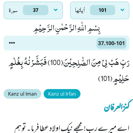
اٰياتها
سورۃ
37
101
بِسْمِ اللّٰهِ الرَّحْمٰنِ الرَّحِیْمِ
37.100-101
رَبِّ هَبْ لِیْ مِنَ الصّٰلِحِیْنَ(100) فَبَشَّرْنٰهُ بِغُلٰمٍ
حَلِیْمٍ(101)
Kanz ul Iman
Kanz ul Irfan
کنزالعرفان
اے میرے رب! مجھے نیک اولاد عطا فرما۔ تو ہم