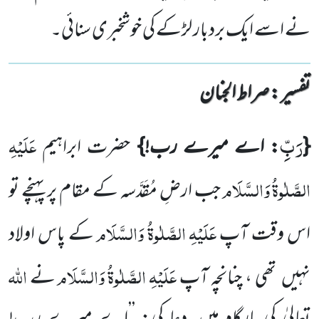
نے اسے ایک بردبار لڑکے کی خوشخبری سنائی۔
تفسیر : ‎صراط الجنان
رَبِّ
عَلَیْہِ
{
: اے میرے رب!}
حضرت ابراہیم
الصَّلٰوۃُ
وَالسَّلَام
جب ارضِ مُقَدَّسہ کے مقام پر پہنچے تو
عَلَیْہِ
الصَّلٰوۃُ
وَالسَّلَام
اس وقت آپ
کے پاس اولاد
عَلَیْہِ
الصَّلٰوۃُ
وَالسَّلَام
اللہ
نہیں
تھی ، چنانچہ آپ
نے