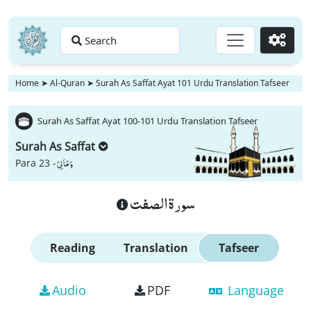
Search
Go
Home
➤
Al-Quran
➤
Surah As Saffat Ayat 101 Urdu Translation Tafseer
Surah As Saffat Ayat 100-101 Urdu Translation Tafseer
Surah As Saffat
وَ مَا لِیَ
Para 23 -
سورة الصفت
Reading
Translation
Tafseer
Audio
PDF
Language