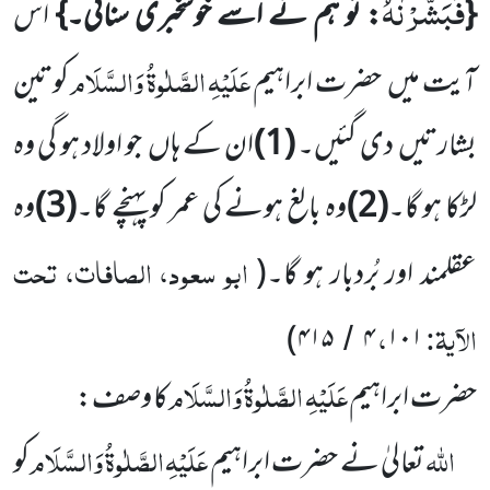
فَبَشَّرْنٰهُ
{
: تو ہم نے اسے خوشخبری سنائی۔}
اس
عَلَیْہِ
الصَّلٰوۃُ
وَالسَّلَام
آیت میں
حضرت ابراہیم
کوتین
بشارتیں
دی گئیں۔
(
1
)
ان کے ہاں
جو اولاد ہو گی وہ
لڑکا ہو گا۔
(
2
)
وہ بالغ ہونے کی عمر کو پہنچے گا۔
(
3
)
وہ
ابو سعود، الصافات، تحت
عقلمند اور بُردبار ہو گا۔
(
الآیۃ:
،
)
۴۱۵
۴
۱۰۱
/
عَلَیْہِ الصَّلٰوۃُ وَالسَّلَام
حضرت ابراہیم
کا وصف:
اللہ
عَلَیْہِ
الصَّلٰوۃُ
وَالسَّلَام
تعالیٰ نے حضرت ابراہیم
کو