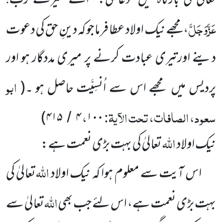
تعالیٰ کی بارگاہ میں
دعا کی: ’’اے
میرے رب!
عَزَّوَجَلَّ
، مجھے نیک اولاد عطا فرما جو کہ دینِ حق کی دعوت
دینے اورتیری عبادت کرنے پر میری مددگار ہو اور
ابو
پردیس میں
مجھے اس سے اُنسِیَّت حاصل ہو ۔
(
سعود، الصافات، تحت الآیۃ:
،
)
۴۱۵
۴
۱۰۰
/
اللہ
نیک اولاد
تعالیٰ کی بہت بڑی نعمت ہے:
اللہ
اس آیت سے معلوم ہوا کہ نیک اولاد
تعالیٰ کی
اللہ
بہت بڑی نعمت ہے، اس لئے جب بھی
تعالیٰ سے