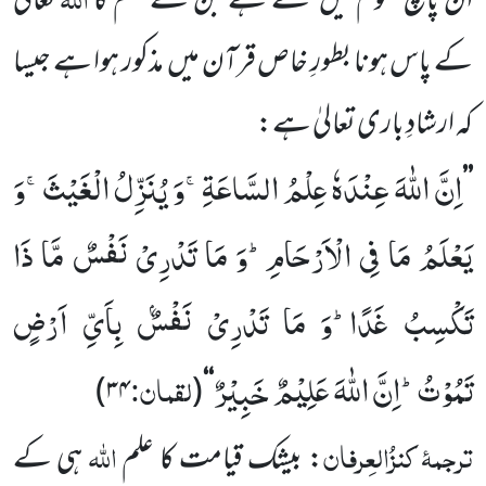
ان پانچ علوم میں
سے ہے جن کے علم کا
تعالیٰ
کے پاس ہونا بطورِ خاص قرآن میں
مذکور ہوا ہے جیسا
کہ ارشادِ باری تعالیٰ ہے:
اِنَّ اللّٰهَ عِنْدَهٗ عِلْمُ السَّاعَةِۚ-وَ یُنَزِّلُ الْغَیْثَۚ-وَ
’’
یَعْلَمُ مَا فِی الْاَرْحَامِؕ-وَ مَا تَدْرِیْ نَفْسٌ مَّا ذَا
تَكْسِبُ غَدًاؕ-وَ مَا تَدْرِیْ نَفْسٌۢ بِاَیِّ اَرْضٍ
تَمُوْتُؕ-اِنَّ اللّٰهَ عَلِیْمٌ خَبِیْرٌ
لقمان:
)
۳۴
(
‘‘
ترجمۂ
کنزُالعِرفان
اللہ
: بیشک قیامت کا علم
ہی کے