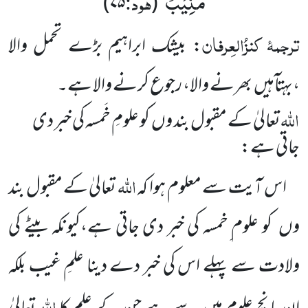
مُّنِیْبٌ
ہود:
)
۷۵
(
‘‘
ترجمۂ
کنزُالعِرفان
: بیشک ابراہیم بڑے تحمل والا
،بہت
آہیں
بھرنے والا، رجوع کرنے والا ہے۔
اللہ
تعالیٰ کے مقبول بند وں
کو علومِ خَمسہ کی خبر دی
جاتی ہے:
اللہ
اس آیت سے معلوم ہوا کہ
تعالیٰ کے مقبول بند
وں
کو علوم ِخمسہ کی خبر دی جاتی ہے،کیونکہ بیٹے کی
ولادت سے پہلے اس کی خبر دے دینا علمِ غیب بلکہ
اللہ