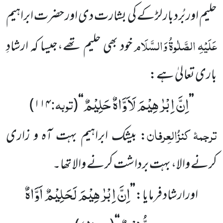
حلیم اور بُردبار لڑکے کی بشارت دی اور حضرت ابراہیم
عَلَیْہِ
الصَّلٰوۃُ
وَالسَّلَام
خود بھی حلیم تھے،جیسا کہ ارشادِ
باری تعالیٰ ہے:
اِنَّ اِبْرٰهِیْمَ لَاَوَّاهٌ حَلِیْمٌ
توبہ:
)
۱۱۴
(
‘‘
’’
ترجمۂ
کنزُالعِرفان
: بیشک ابراہیم بہت آہ و زاری
کرنے والا، بہت برداشت کرنے والا تھا۔
اِنَّ اِبْرٰهِیْمَ لَحَلِیْمٌ اَوَّاهٌ
اورارشاد فرمایا:
’’