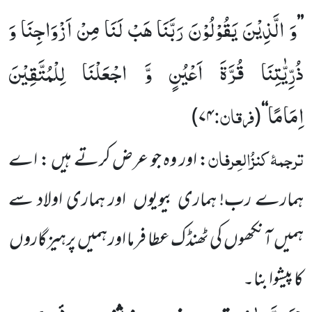
وَ الَّذِیْنَ یَقُوْلُوْنَ رَبَّنَا هَبْ لَنَا مِنْ اَزْوَاجِنَا وَ
’’
ذُرِّیّٰتِنَا قُرَّةَ اَعْیُنٍ وَّ اجْعَلْنَا لِلْمُتَّقِیْنَ
اِمَامًا
فرقان:
)
۷۴
(
‘‘
ترجمۂ
کنزُالعِرفان
: اور وہ جو عرض کرتے ہیں : اے
ہمارے رب! ہماری بیویوں
اور ہماری اولاد سے
ہمیں
آنکھوں
کی ٹھنڈک عطا فرما اور ہمیں
پرہیزگاروں
کا پیشوا بنا۔