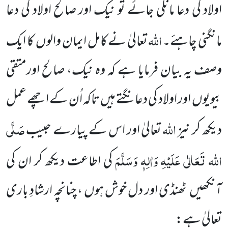
اولاد کی دعا مانگی جائے تو نیک اور صالح اولاد کی دعا
اللہ
مانگنی چاہئے۔
تعالیٰ نے کامل ایمان والوں
کا ایک
وصف یہ بیان فرمایا ہے کہ وہ نیک، صالح اورمتقی
بیویوں
اور اولاد کی دعا نگتے ہیں تاکہ اُن کے اچھے عمل
اللہ
صَلَّی
دیکھ کر نیز
تعالیٰ اور اس کے پیارے حبی
ب
اللہ تَعَالٰی عَلَیْہِ وَاٰلِہٖ وَسَلَّمَ
کی اطاعت دیکھ کر ان کی
آنکھیں
ٹھنڈی اور دل خوش ہوں ، چنانچہ ارشادِ باری
تعالیٰ ہے: