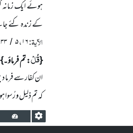
ہوئے ایک زمانہ گز
کے زندہ کئے جانے
الآیۃ:
،
۷۳۳
۵
۱۶
/
قُلْ
{
: تم فرماؤ۔}
ان کفار سے فرما د
کہ تم ذلیل و رُسوا