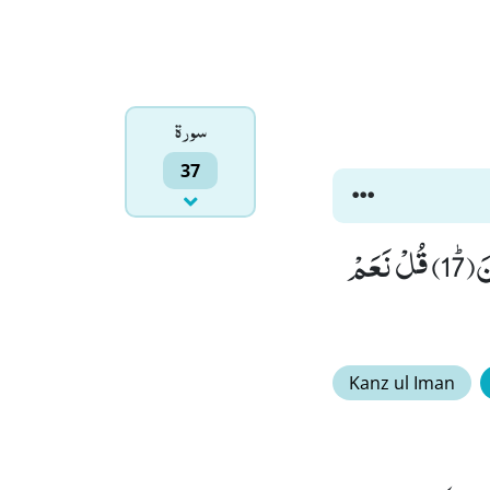
سورۃ
37
ءَاِذَا مِتْنَا وَ كُنَّا تُرَابًا وَّ عِظَامًا ءَاِنَّا لَمَبْعُوْثُوْنَۙ (16) اَوَ اٰبَآؤُنَا الْاَوَّلُوْنَﭤ(17) قُلْ نَعَمْ
Kanz ul Iman