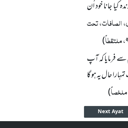
کیا جانا خود اُن
 الصافات، تحت
، ملتقطاً
)
سے فرمایا کہ آپ
ہارا حال یہ ہو گا
ملخصاً
)
Next
Ayat