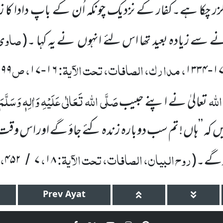
ر چکا ہے۔کفار کے نزدیک چونکہ اُن کے باپ دادا کا زندہ 
صاوی،
 سے زیادہ بعید تھا اس لئے انہوں
نے یہ کہا ۔
(
، مدارک، الصافات، تحت الآیۃ:
، ص
۹۹۹
۱۷
۱۶
۱۳۳۴
۱
-
-
اللہ
صَلَّی اللہ
تَعَالٰی عَلَیْہِ وَاٰلِہٖ وَسَلَّمَ
تعالیٰ نے اپنے حبیب
یں
کہ
’’ہاں ! تم سب دوبارہ زندہ کئے جاؤ گے اور اس وقت تم
روح البیان، الصافات، تحت الآیۃ:
،
، 
 ہوگے۔
(
۱۸
۷
۴۵۲
/
Prev
Ayat