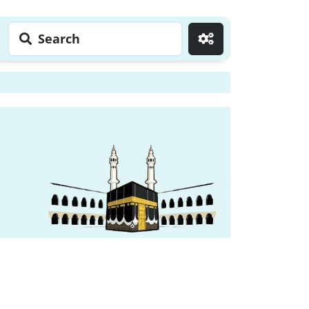
Search
Go