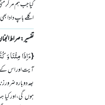
کیا جب ہم مر کر م
اگلے باپ دادا بھی
تفسیر : ‎صراط الجنان
ءَاِذَا مِتْنَا وَ كُنّ
{
آیت اور
اس کے بع
بعد دوبارہ ضرور زند
ہوں
گی،اور کیا ہ