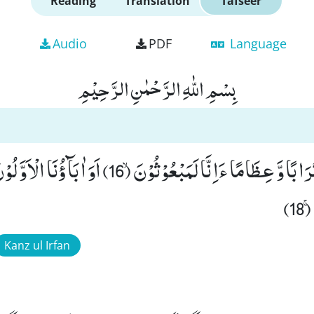
Reading
Translation
Tafseer
Audio
PDF
Language
بِسْمِ اللّٰهِ الرَّحْمٰنِ الرَّحِیْمِ
1)
Kanz ul Irfan