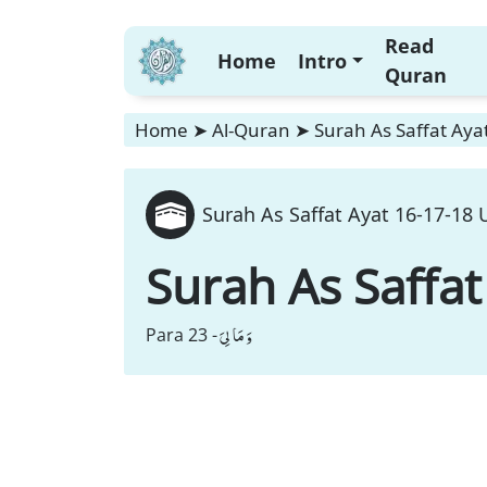
Read
Home
Intro
Quran
Home
➤
Al-Quran
➤
Surah As Saffat Aya
Surah As Saffat Ayat 16-17-18 
Surah As Saffat
وَ مَا لِیَ
Para 23 -