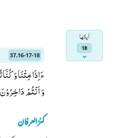
اٰياتها
18
37.16-17-18
وَ اَنْتُمْ دَاخِرُوْنَۚ (8
کنزالعرفان