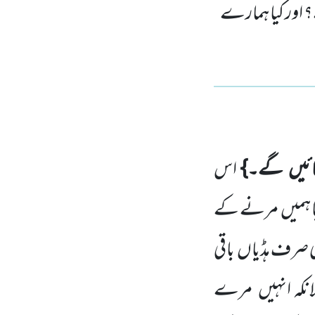
؟ اور کیا ہمارے
ئیں
گے۔}
اس
ا ہمیں
مرنے کے
 صرف ہڈیاں
باقی
نکہ انہیں
مرے