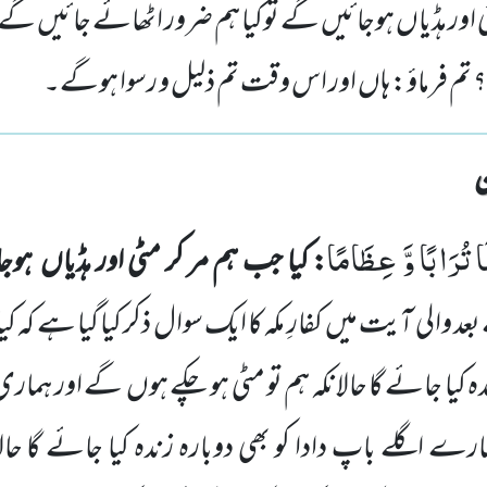
ٹی اور ہڈیاں ہوجائیں گے توکیا ہم ضرور اٹھائے جائیں گے
؟ تم فرماؤ: ہاں اور اس وقت تم ذلیل و رسوا ہوگے۔
َا تُرَابًا وَّ عِظَامًا
: کیا جب ہم مر کر مٹی اور ہڈیاں
ہوجا
د والی آیت میں
کفارِ مکہ کا ایک سوال ذکر کیا گیا ہے کہ کی
ہ کیا جائے گا حالانکہ ہم تو مٹی ہو چکے ہوں
گے اور ہماری
مارے اگلے باپ دادا کو بھی دوبارہ زندہ کیا جائے گا حالا