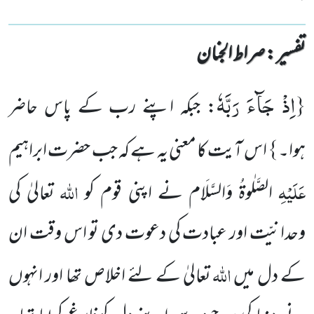
تفسیر : ‎صراط الجنان
{اِذْ جَآءَ رَبَّهٗ
: جبکہ اپنے رب کے پاس حاضر
}
ہوا۔
اس آیت کا معنی یہ ہے کہ جب حضرت ابراہیم
عَلَیْہِ
اللہ
الصَّلٰوۃُ
وَالسَّلَام
نے اپنی قوم کو
تعالیٰ کی
وحدانیّت اور عبادت کی دعوت دی تو اس وقت ان
اللہ
کے دل میں
تعالیٰ کے لئے اخلاص تھا اور انہوں