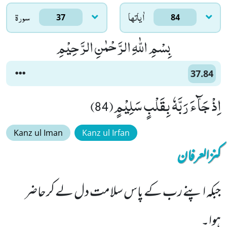
اٰياتها
سورۃ
37
84
بِسْمِ اللّٰهِ الرَّحْمٰنِ الرَّحِیْمِ
37.84
اِذْ جَآءَ رَبَّهٗ بِقَلْبٍ سَلِیْمٍ(84)
Kanz ul Iman
Kanz ul Irfan
کنزالعرفان
جبکہ اپنے رب کے پاس سلامت دل لے کرحاضر
ہوا۔