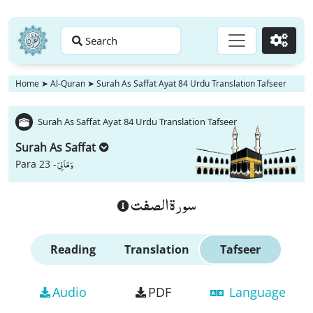
Search
Go
Home
➤
Al-Quran
➤
Surah As Saffat Ayat 84 Urdu Translation Tafseer
Surah As Saffat Ayat 84 Urdu Translation Tafseer
Surah As Saffat
وَ مَا لِیَ
Para 23 -
سورة الصفت
Reading
Translation
Tafseer
Audio
PDF
Language