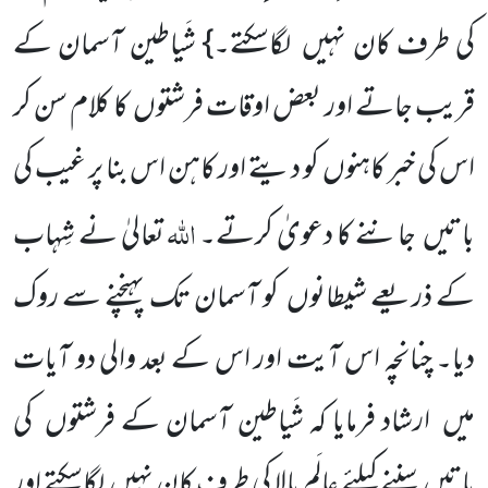
کی طرف کان نہیں لگاسکتے۔} شَیاطین آسمان کے
قریب جاتے اور بعض اوقات فرشتوں کا کلام سن کر
اس کی خبر کاہنوں کو دیتے اور کاہن اس بنا پر غیب کی
اللہ
باتیں جاننے کا دعویٰ کرتے۔
تعالیٰ نے شِہاب
کے ذریعے شیطانوں کو آسمان تک پہنچنے سے روک
دیا۔ چنانچہ اس آیت اور اس کے بعد والی دو آیات
میں ارشاد فرمایا کہ شَیاطین آسمان کے فرشتوں کی
باتیں سننے کیلئے عالَمِ بالا کی طرف کان نہیں لگاسکتے اور