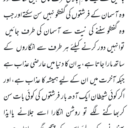
وہ آسمان کے فرشتوں کی گفتگو نہیں سن سکتے اور جب
وہ گفتگو سننے کی نیت سے آسمان کی طرف جائیں
توانہیں دور کرنے کیلئے ہر طرف سے انگاروں کے
ساتھ مارا جاتا ہے،یہ ان کا دنیا میں عارضی عذاب ہے
جبکہ آخرت میں ان کے لیے ہمیشہ کا عذاب ہے، اور
اگر کوئی شیطان ایک آدھ بار فرشتوں کی کوئی بات سن
کربھاگنے لگے تو روشن انگارا اسے جلانے یاایذا