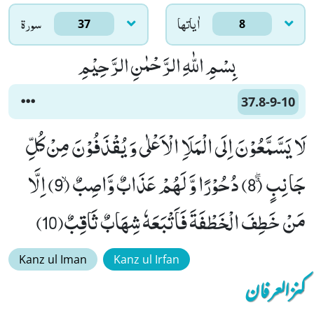
اٰياتها
سورۃ
37
8
بِسْمِ اللّٰهِ الرَّحْمٰنِ الرَّحِیْمِ
37.8-9-10
لَا یَسَّمَّعُوْنَ اِلَى الْمَلَاِ الْاَعْلٰى وَ یُقْذَفُوْنَ مِنْ كُلِّ
جَانِبٍۗۖ (8) دُحُوْرًا وَّ لَهُمْ عَذَابٌ وَّاصِبٌۙ (9) اِلَّا
مَنْ خَطِفَ الْخَطْفَةَ فَاَتْبَعَهٗ شِهَابٌ ثَاقِبٌ(10)
Kanz ul Iman
Kanz ul Irfan
کنزالعرفان