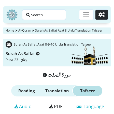
Search
Go
Home
➤
Al-Quran
➤
Surah As Saffat Ayat 8 Urdu Translation Tafseer
Surah As Saffat Ayat 8-9-10 Urdu Translation Tafseer
Surah As Saffat
وَ مَا لِیَ
Para 23 -
سورة الصفت
Reading
Translation
Tafseer
Audio
PDF
Language