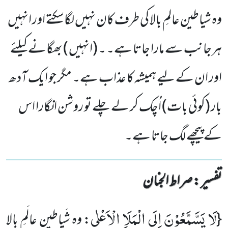
وہ شیاطین عالمِ بالا کی طرف کان نہیں لگاسکتے اور انہیں
ہرجانب سے مارا جاتا ہے۔ ۔ (انہیں ) بھگانے کیلئے
اور ان کے لیے ہمیشہ کا عذاب ہے۔ مگر جو ایک آدھ
بار (کوئی بات) اُچک کر لے چلے تو روشن انگارا اس
کے پیچھے لگ جاتا ہے۔
تفسیر : ‎صراط الجنان
لَا یَسَّمَّعُوْنَ اِلَى الْمَلَاِ الْاَعْلٰى
{
: وہ شَیاطین عالَمِ بالا